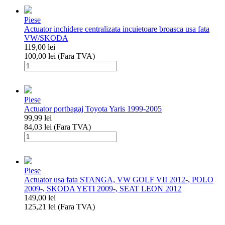
Piese
Actuator inchidere centralizata incuietoare broasca usa fata
VW/SKODA
119,00
lei
100,00
lei
(Fara TVA)
Cantitate
Actuator
inchidere
centralizata
Piese
incuietoare
Actuator portbagaj Toyota Yaris 1999-2005
broasca
99,99
lei
usa
84,03
lei
(Fara TVA)
fata
Cantitate
VW/SKODA
Actuator
portbagaj
Toyota
Piese
Yaris
Actuator usa fata STANGA, VW GOLF VII 2012-, POLO
1999-
2009-, SKODA YETI 2009-, SEAT LEON 2012
2005
149,00
lei
125,21
lei
(Fara TVA)
Cantitate
Actuator