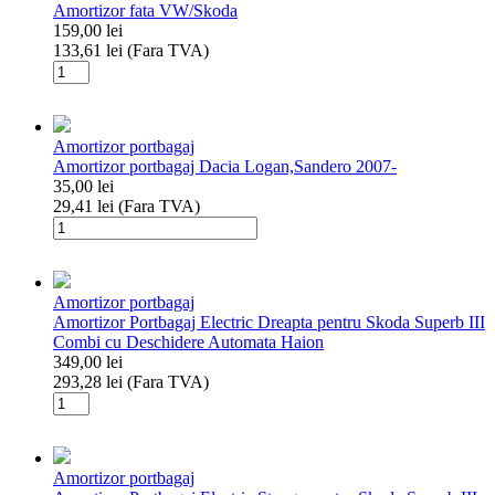
Amortizor fata VW/Skoda
CLIO
159,00
lei
IV
133,61
lei
(Fara TVA)
2012-
Cantitate
Amortizor
fata
VW/Skoda
Amortizor portbagaj
Amortizor portbagaj Dacia Logan,Sandero 2007-
35,00
lei
29,41
lei
(Fara TVA)
Cantitate
Amortizor
portbagaj
Dacia
Amortizor portbagaj
Logan,Sandero
Amortizor Portbagaj Electric Dreapta pentru Skoda Superb III
2007-
Combi cu Deschidere Automata Haion
349,00
lei
293,28
lei
(Fara TVA)
Cantitate
Amortizor
Portbagaj
Electric
Amortizor portbagaj
Dreapta