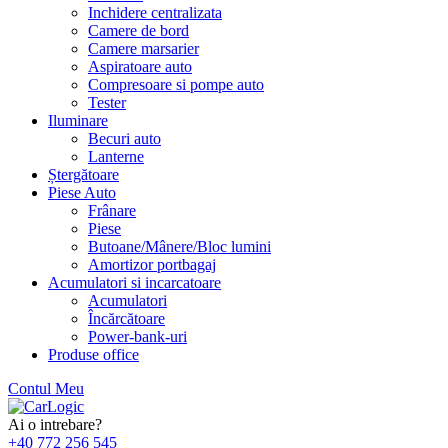
Inchidere centralizata
Camere de bord
Camere marsarier
Aspiratoare auto
Compresoare si pompe auto
Tester
Iluminare
Becuri auto
Lanterne
Ștergătoare
Piese Auto
Frânare
Piese
Butoane/Mânere/Bloc lumini
Amortizor portbagaj
Acumulatori si incarcatoare
Acumulatori
Încărcătoare
Power-bank-uri
Produse office
Contul Meu
Skip
to
Ai o intrebare?
content
+40 772 256 545