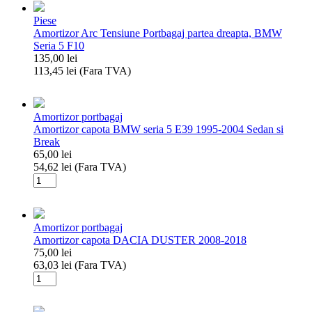
usa
Piese
fata
Amortizor Arc Tensiune Portbagaj partea dreapta, BMW
STANGA,
Seria 5 F10
VW
135,00
lei
GOLF
113,45
lei
(Fara TVA)
VII
Cantitate
2012-,
Amortizor
POLO
Arc
2009-,
Amortizor portbagaj
Tensiune
SKODA
Amortizor capota BMW seria 5 E39 1995-2004 Sedan si
Portbagaj
YETI
Break
partea
2009-,
65,00
lei
dreapta,
SEAT
54,62
lei
(Fara TVA)
BMW
LEON
Cantitate
Seria
2012
Amortizor
5
capota
F10
BMW
Amortizor portbagaj
seria
Amortizor capota DACIA DUSTER 2008-2018
5
75,00
lei
E39
63,03
lei
(Fara TVA)
1995-
Cantitate
2004
Amortizor
Sedan
capota
si