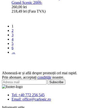
Grand Scenic 2009-
BMW
260,00
lei
5
218,49
lei
(Fara TVA)
E61
Cantitate
2004-/Spate
Arc
Stanga/Dreapta
spirala
1
Airbag
2
Renault
3
Megane
4
3
5
2008-,
6
Scenic
→
3
2009-,
Grand
Scenic
2009-
Abonează-te și află despre promoții cel mai rapid.
Prin abonare, acceptați
condițiile
noastre.
Tel: +40 772 256 545
Email: office@carlogic.ro
Informații utile