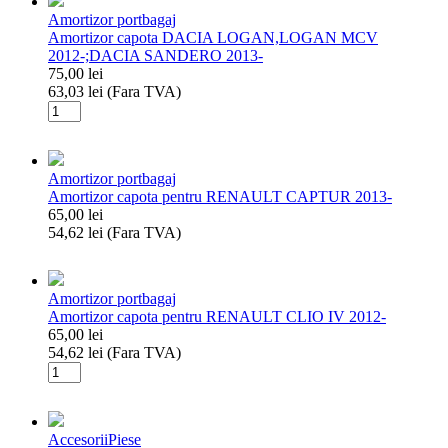
DACIA
Break
Amortizor portbagaj
DUSTER
Amortizor capota DACIA LOGAN,LOGAN MCV
2008-
2012-;DACIA SANDERO 2013-
2018
75,00
lei
63,03
lei
(Fara TVA)
Cantitate
Amortizor
capota
DACIA
Amortizor portbagaj
LOGAN,LOGAN
Amortizor capota pentru RENAULT CAPTUR 2013-
MCV
65,00
lei
2012-;DACIA
54,62
lei
(Fara TVA)
SANDERO
Cantitate
2013-
Amortizor
capota
Amortizor portbagaj
pentru
Amortizor capota pentru RENAULT CLIO IV 2012-
RENAULT
65,00
lei
CAPTUR
54,62
lei
(Fara TVA)
2013-
Cantitate
Amortizor
capota
pentru
Accesorii
Piese
RENAULT