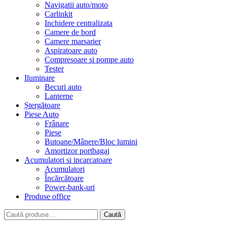
Navigatii auto/moto
Carlinkit
Inchidere centralizata
Camere de bord
Camere marsarier
Aspiratoare auto
Compresoare si pompe auto
Tester
Iluminare
Becuri auto
Lanterne
Ștergătoare
Piese Auto
Frânare
Piese
Butoane/Mânere/Bloc lumini
Amortizor portbagaj
Acumulatori si incarcatoare
Acumulatori
Încărcătoare
Power-bank-uri
Produse office
Caută
Caută
după: