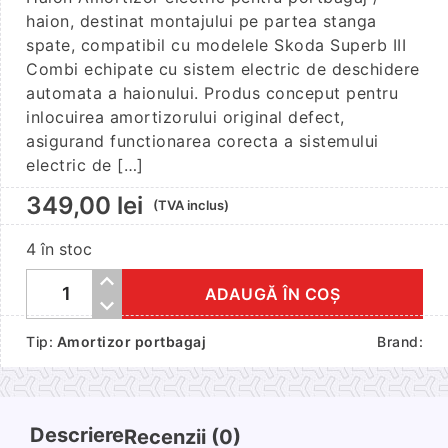
haion, destinat montajului pe partea stanga
spate, compatibil cu modelele Skoda Superb III
Combi echipate cu sistem electric de deschidere
automata a haionului. Produs conceput pentru
inlocuirea amortizorului original defect,
asigurand functionarea corecta a sistemului
electric de […]
349,00
lei
(TVA inclus)
4 în stoc
ADAUGĂ ÎN COȘ
Cantitate
Amortizor
Tip:
Amortizor portbagaj
Brand:
Portbagaj
Electric
Stanga
pentru
Descriere
Recenzii (0)