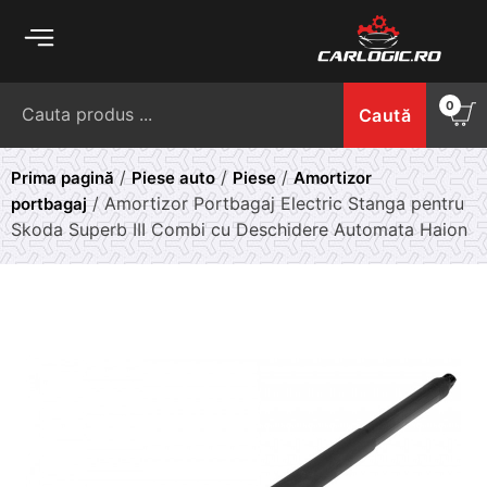
Skip
to
content
Caută
0
Caută
după:
/
/
/
Prima pagină
Piese auto
Piese
Amortizor
/ Amortizor Portbagaj Electric Stanga pentru
portbagaj
Skoda Superb III Combi cu Deschidere Automata Haion