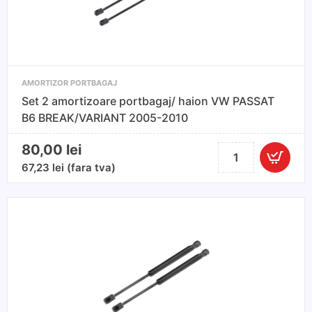
Sedan
si
Break
AMORTIZOR PORTBAGAJ
Set 2 amortizoare portbagaj/ haion VW PASSAT
B6 BREAK/VARIANT 2005-2010
80,00
lei
Cantitate
Set
67,23
lei
(fara tva)
2
amortizoare
portbagaj/
haion
VW
PASSAT
B6
BREAK/VARIANT