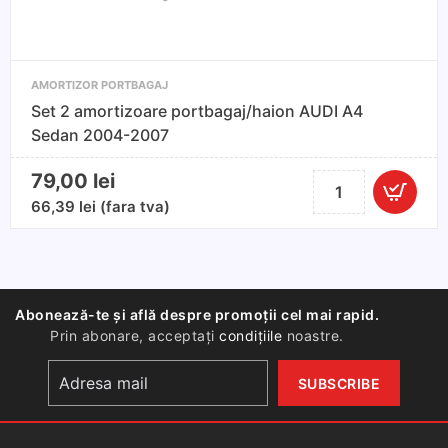
2005-
2010
AMORTIZOR PORTBAGAJ
Set 2 amortizoare portbagaj/haion AUDI A4
Sedan 2004-2007
79,00
lei
Cantitate
Set
66,39
lei
(fara tva)
2
amortizoare
portbagaj/haion
AUDI
Abonează-te și află despre promoții cel mai rapid.
A4
Prin abonare, acceptați
condițiile
noastre.
Sedan
2004-
2007