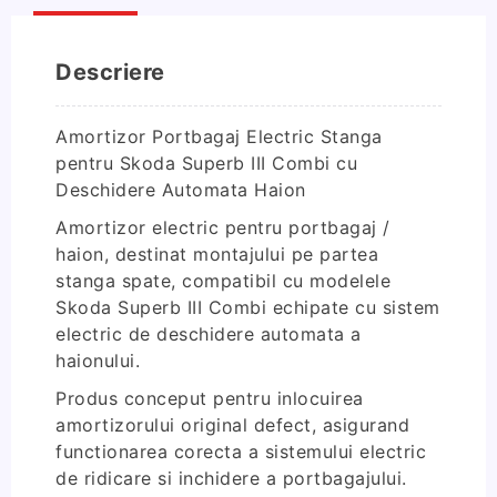
Skoda
Superb
III
Descriere
Combi
cu
Deschidere
Amortizor Portbagaj Electric Stanga
Automata
pentru
Skoda Superb III Combi
cu
Haion
Deschidere Automata Haion
Amortizor electric pentru portbagaj /
haion, destinat montajului pe partea
stanga spate, compatibil cu modelele
Skoda Superb III Combi
echipate cu sistem
electric de deschidere automata a
haionului.
Produs conceput pentru inlocuirea
amortizorului original defect, asigurand
functionarea corecta a sistemului electric
de ridicare si inchidere a portbagajului.