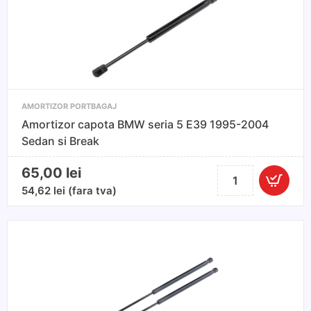
pentru
Skoda
Octavia
I
AMORTIZOR PORTBAGAJ
Amortizor capota BMW seria 5 E39 1995-2004
Sedan si Break
65,00
lei
Cantitate
Amortizor
54,62
lei
(fara tva)
capota
BMW
seria
5
E39
1995-
2004