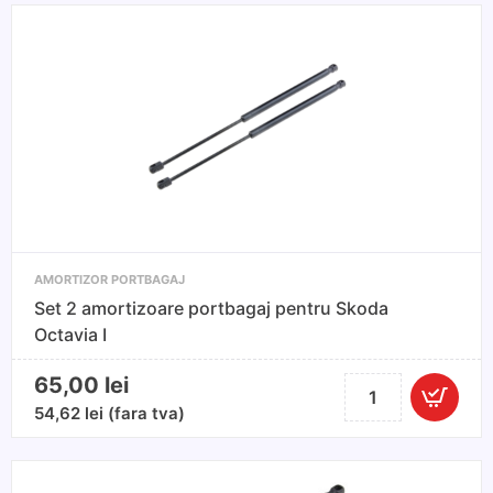
AMORTIZOR PORTBAGAJ
Set 2 amortizoare portbagaj pentru Skoda
Octavia I
65,00
lei
Cantitate
Set
54,62
lei
(fara tva)
2
amortizoare
portbagaj