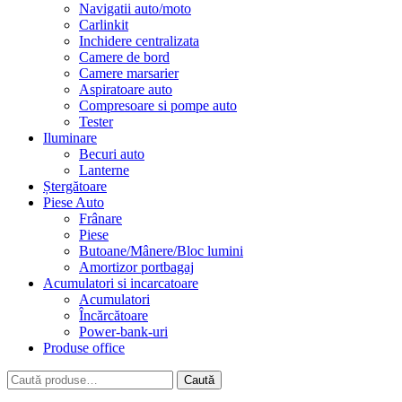
Navigatii auto/moto
Carlinkit
Inchidere centralizata
Camere de bord
Camere marsarier
Aspiratoare auto
Compresoare si pompe auto
Tester
Iluminare
Becuri auto
Lanterne
Ștergătoare
Piese Auto
Frânare
Piese
Butoane/Mânere/Bloc lumini
Amortizor portbagaj
Acumulatori si incarcatoare
Acumulatori
Încărcătoare
Power-bank-uri
Produse office
Caută
Caută
după: