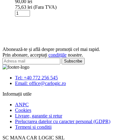
90,00
lei
AA/AAA
75,63
lei
(Fara TVA)
+
Cantitate
2
Incarcator
acumulatori
Varta
AAA
USB,
800
4
mAh
sloturi,
inclusi
AA/AAA
Abonează-te și află despre promoții cel mai rapid.
+
Prin abonare, acceptați
condițiile
noastre.
4
acumulatori
AA
2100
Tel: +40 772 256 545
mAh
Email: office@carlogic.ro
inclusi
Informații utile
ANPC
Cookies
Livrare, garantie si retur
Prelucrarea datelor cu caracter personal (GDPR)
Termeni si conditii
SC MANA CAR LOGIC SRL