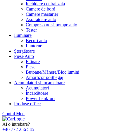
Inchidere centralizata
Camere de bord
Camere marsarier
Aspiratoare auto
Compresoare si pompe auto
Tester
Iluminare
Becuri auto
Lanterne
Ștergătoare
Piese Auto
Frânare
Piese
Butoane/Mânere/Bloc lumini
Amortizor portbagaj
Acumulatori si incarcatoare
Acumulatori
Încărcătoare
Power-bank-uri
Produse office
Contul Meu
Skip
to
Ai o intrebare?
content
+40 772 256 545