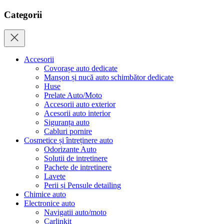
Categorii
Accesorii
Covorașe auto dedicate
Manșon și nucă auto schimbător dedicate
Huse
Prelate Auto/Moto
Accesorii auto exterior
Acesorii auto interior
Siguranța auto
Cabluri pornire
Cosmetice și întreținere auto
Odorizante Auto
Solutii de intretinere
Pachete de intretinere
Lavete
Perii și Pensule detailing
Chimice auto
Electronice auto
Navigatii auto/moto
Carlinkit