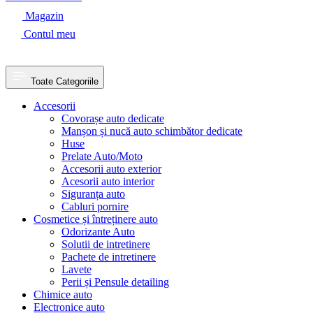
Magazin
Contul meu
Toate Categoriile
Accesorii
Covorașe auto dedicate
Manșon și nucă auto schimbător dedicate
Huse
Prelate Auto/Moto
Accesorii auto exterior
Acesorii auto interior
Siguranța auto
Cabluri pornire
Cosmetice și întreținere auto
Odorizante Auto
Solutii de intretinere
Pachete de intretinere
Lavete
Perii și Pensule detailing
Chimice auto
Electronice auto