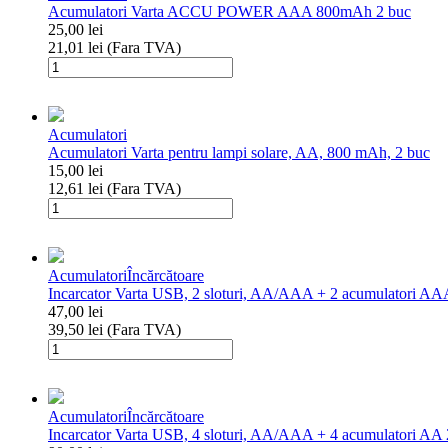
Acumulatori Varta ACCU POWER AAA 800mAh 2 buc
AA
25,00
lei
2600mAh
21,01
lei
(Fara TVA)
4
Cantitate
buc
Acumulatori
Varta
ACCU
Acumulatori
POWER
Acumulatori Varta pentru lampi solare, AA, 800 mAh, 2 buc
AAA
15,00
lei
800mAh
12,61
lei
(Fara TVA)
2
Cantitate
buc
Acumulatori
Varta
pentru
Acumulatori
Încărcătoare
lampi
Incarcator Varta USB, 2 sloturi, AA/AAA + 2 acumulatori AA
solare,
47,00
lei
AA,
39,50
lei
(Fara TVA)
800
Cantitate
mAh,
Incarcator
2
Varta
buc
USB,
Acumulatori
Încărcătoare
2
Incarcator Varta USB, 4 sloturi, AA/AAA + 4 acumulatori AA
sloturi,