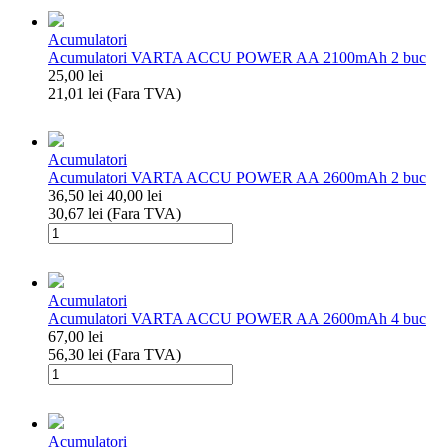
Acumulatori
Acumulatori VARTA ACCU POWER AA 2100mAh 2 buc
25,00
lei
21,01
lei
(Fara TVA)
Cantitate
Acumulatori
VARTA
Acumulatori
ACCU
Acumulatori VARTA ACCU POWER AA 2600mAh 2 buc
POWER
36,50
lei
40,00
lei
AA
30,67
lei
(Fara TVA)
2100mAh
Cantitate
2
Acumulatori
buc
VARTA
ACCU
Acumulatori
POWER
Acumulatori VARTA ACCU POWER AA 2600mAh 4 buc
AA
67,00
lei
2600mAh
56,30
lei
(Fara TVA)
2
Cantitate
buc
Acumulatori
VARTA
ACCU
Acumulatori
POWER