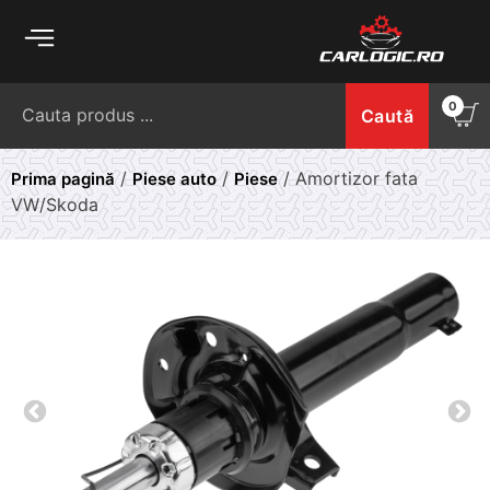
Skip
to
content
Caută
0
Caută
după:
/
/
/ Amortizor fata
Prima pagină
Piese auto
Piese
VW/Skoda