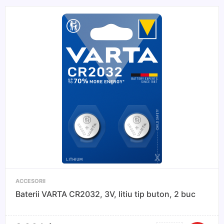
CR2450,
3V,
litiu
tip
buton
ACCESORII
Baterii VARTA CR2032, 3V, litiu tip buton, 2 buc