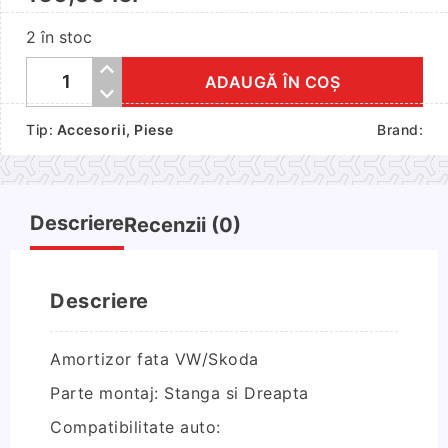
2 în stoc
ADAUGĂ ÎN COȘ
Cantitate
Amortizor
Tip:
Accesorii
,
Piese
Brand:
fata
VW/Skoda
Descriere
Recenzii (0)
Descriere
Amortizor fata VW/Skoda
Parte montaj: Stanga si Dreapta
Compatibilitate auto: