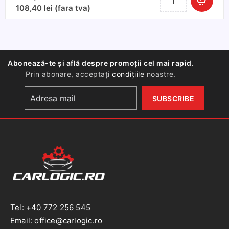
Set
108,40
lei
(fara tva)
2
becuri
Xenon
D1S
Abonează-te și află despre promoții cel mai rapid.
6000K
Prin abonare, acceptați
condițiile
noastre.
35W
-
Soclu
metalic
Tel: +40 772 256 545
Email: office@carlogic.ro