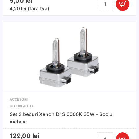
5,00
lei
Cantitate
Baterie
4,20
lei
(fara tva)
VARTA
CR2016,
3V,
litiu
tip
buton
ACCESORII
BECURI AUTO
Set 2 becuri Xenon D1S 6000K 35W - Soclu
metalic
129,00
lei
Cantitate