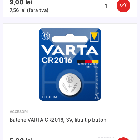
9,00
lei
Cantitate
Baterii
7,56
lei
(fara tva)
VARTA
CR2032,
3V,
litiu
tip
buton,
2
buc
ACCESORII
Baterie VARTA CR2016, 3V, litiu tip buton