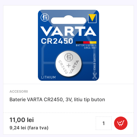
ACCESORII
Baterie VARTA CR2450, 3V, litiu tip buton
11,00
lei
Cantitate
Baterie
9,24
lei
(fara tva)
VARTA