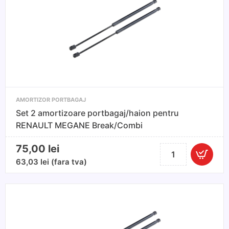
A4
Avant/break
2004-
2008
AMORTIZOR PORTBAGAJ
Set 2 amortizoare portbagaj/haion pentru
RENAULT MEGANE Break/Combi
75,00
lei
Cantitate
Set
63,03
lei
(fara tva)
2
amortizoare
portbagaj/haion
pentru
RENAULT