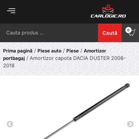
Skip
to
content
Caută
0
Caută
după:
/
/
/
Prima pagină
Piese auto
Piese
Amortizor
/ Amortizor capota DACIA DUSTER 2008-
portbagaj
2018