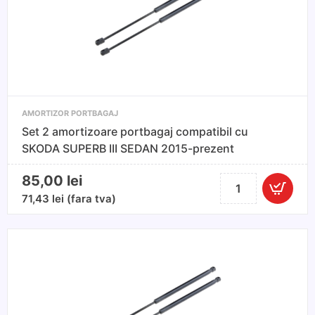
MEGANE
Break/Combi
AMORTIZOR PORTBAGAJ
Set 2 amortizoare portbagaj compatibil cu
SKODA SUPERB III SEDAN 2015-prezent
85,00
lei
Cantitate
Set
71,43
lei
(fara tva)
2
amortizoare
portbagaj
compatibil
cu
SKODA