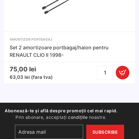
SUPERB
III
SEDAN
2015-
prezent
AMORTIZOR PORTBAGAJ
Set 2 amortizoare portbagaj/haion pentru
RENAULT CLIO II 1998-
75,00
lei
Cantitate
Set
63,03
lei
(fara tva)
2
amortizoare
portbagaj/haion
pentru
Abonează-te și află despre promoții cel mai rapid.
RENAULT
Prin abonare, acceptați
condițiile
noastre.
CLIO
II
1998-