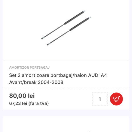
AMORTIZOR PORTBAGAJ
Set 2 amortizoare portbagaj/haion AUDI A4
Avant/break 2004-2008
80,00
lei
Cantitate
Set
67,23
lei
(fara tva)
2
amortizoare
portbagaj/haion
AUDI