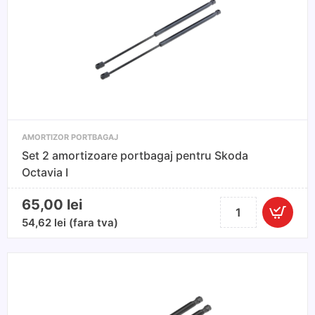
A4
2001-
2004
Avant/break
AMORTIZOR PORTBAGAJ
Set 2 amortizoare portbagaj pentru Skoda
Octavia I
65,00
lei
Cantitate
Set
54,62
lei
(fara tva)
2
amortizoare
portbagaj
pentru
Skoda