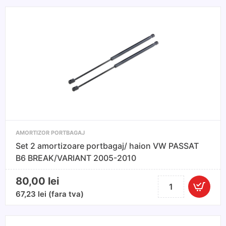
AMORTIZOR PORTBAGAJ
Set 2 amortizoare portbagaj/ haion VW PASSAT
B6 BREAK/VARIANT 2005-2010
80,00
lei
Cantitate
Set
67,23
lei
(fara tva)
2
amortizoare