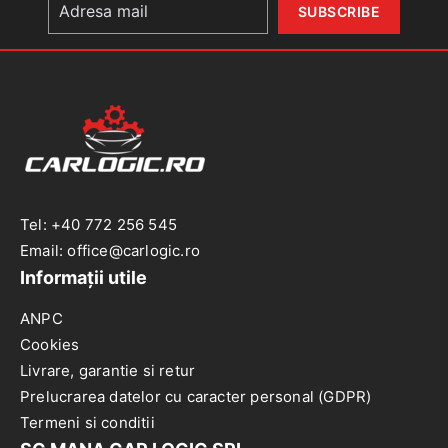
cu
SKODA
SUPERB/VW
BORA/PASSAT
B5
98-
05
Tel: +40 772 256 545
Email: office@carlogic.ro
Informații utile
ANPC
Cookies
Livrare, garantie si retur
Prelucrarea datelor cu caracter personal (GDPR)
Termeni si conditii