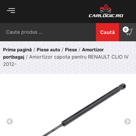
Skip
to
content
Caută
0
Caută
după:
/
/
/
Prima pagină
Piese auto
Piese
Amortizor
/ Amortizor capota pentru RENAULT CLIO IV
portbagaj
2012-