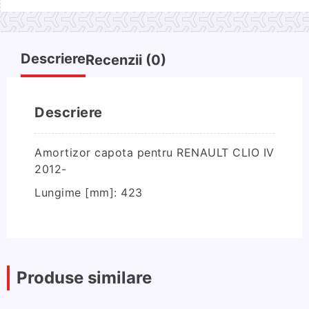
capota
pentru
RENAULT
CLIO
Descriere
Recenzii (0)
IV
2012-
Descriere
Amortizor capota pentru RENAULT CLIO IV
2012-
Lungime [mm]:
423
Produse similare