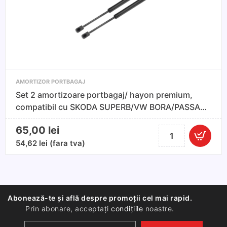
Octavia
I
AMORTIZOR PORTBAGAJ
Set 2 amortizoare portbagaj/ hayon premium,
compatibil cu SKODA SUPERB/VW BORA/PASSAT
B5 98-05
65,00
lei
Cantitate
Set
54,62
lei
(fara tva)
2
amortizoare
portbagaj/
hayon
Abonează-te și află despre promoții cel mai rapid.
premium,
Prin abonare, acceptați
condițiile
noastre.
compatibil