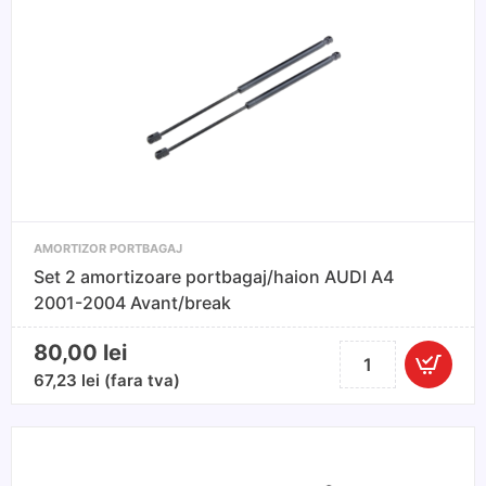
portbagaj/
haion
VW
PASSAT
B6
BREAK/VARIANT
2005-
2010
AMORTIZOR PORTBAGAJ
Set 2 amortizoare portbagaj/haion AUDI A4
2001-2004 Avant/break
80,00
lei
Cantitate
Set
67,23
lei
(fara tva)
2
amortizoare
portbagaj/haion
AUDI