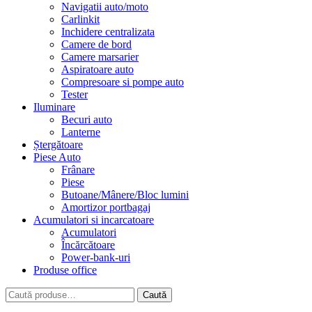
Navigatii auto/moto
Carlinkit
Inchidere centralizata
Camere de bord
Camere marsarier
Aspiratoare auto
Compresoare si pompe auto
Tester
Iluminare
Becuri auto
Lanterne
Ștergătoare
Piese Auto
Frânare
Piese
Butoane/Mânere/Bloc lumini
Amortizor portbagaj
Acumulatori si incarcatoare
Acumulatori
Încărcătoare
Power-bank-uri
Produse office
Caută
Caută
după: