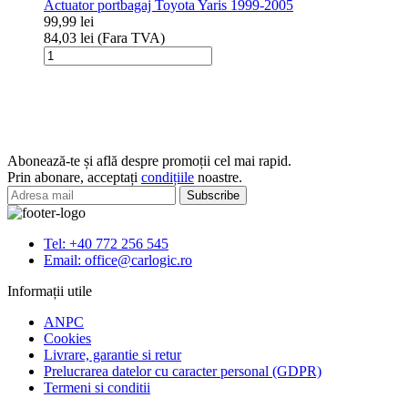
Actuator portbagaj Toyota Yaris 1999-2005
Trail
99,99
lei
(2007-
84,03
lei
(Fara TVA)
>)
Cantitate
Actuator
portbagaj
Toyota
Yaris
1999-
2005
Abonează-te și află despre promoții cel mai rapid.
Prin abonare, acceptați
condițiile
noastre.
Tel: +40 772 256 545
Email: office@carlogic.ro
Informații utile
ANPC
Cookies
Livrare, garantie si retur
Prelucrarea datelor cu caracter personal (GDPR)
Termeni si conditii