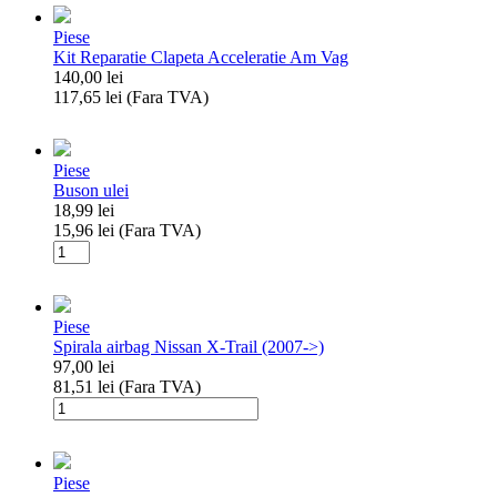
Piese
Kit Reparatie Clapeta Acceleratie Am Vag
140,00
lei
117,65
lei
(Fara TVA)
Cantitate
Kit
Reparatie
Piese
Clapeta
Buson ulei
Acceleratie
18,99
lei
Am
15,96
lei
(Fara TVA)
Vag
Cantitate
Buson
ulei
Piese
Spirala airbag Nissan X-Trail (2007->)
97,00
lei
81,51
lei
(Fara TVA)
Cantitate
Spirala
airbag
Nissan
Piese
X-