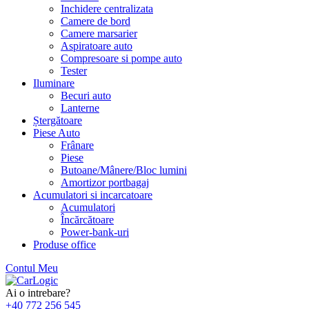
Inchidere centralizata
Camere de bord
Camere marsarier
Aspiratoare auto
Compresoare si pompe auto
Tester
Iluminare
Becuri auto
Lanterne
Ștergătoare
Piese Auto
Frânare
Piese
Butoane/Mânere/Bloc lumini
Amortizor portbagaj
Acumulatori si incarcatoare
Acumulatori
Încărcătoare
Power-bank-uri
Produse office
Contul Meu
Skip
to
Ai o intrebare?
content
+40 772 256 545