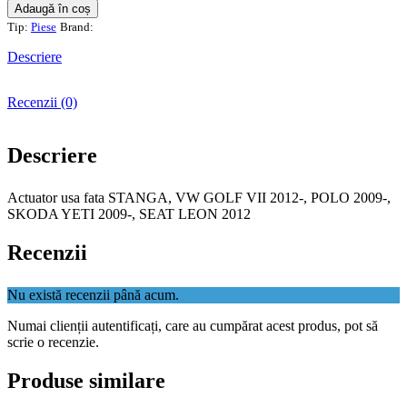
Cantitate
Adaugă în coș
Actuator
Tip:
Piese
Brand:
usa
fata
Descriere
STANGA,
VW
Recenzii (0)
GOLF
VII
2012-,
Descriere
POLO
2009-,
SKODA
Actuator usa fata STANGA, VW GOLF VII 2012-, POLO 2009-,
YETI
SKODA YETI 2009-, SEAT LEON 2012
2009-,
SEAT
Recenzii
LEON
2012
Nu există recenzii până acum.
Numai clienții autentificați, care au cumpărat acest produs, pot să
scrie o recenzie.
Produse similare