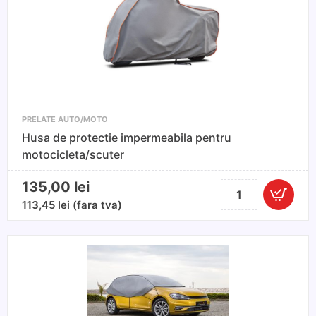
marimea
S/M
255
-
275x116x70cm
PRELATE AUTO/MOTO
Husa de protectie impermeabila pentru
motocicleta/scuter
135,00
lei
Cantitate
Husa
113,45
lei
(fara tva)
de
protectie
impermeabila
pentru
motocicleta/scuter