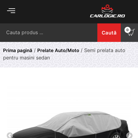
Skip
to
content
Caută
0
Caută
după:
/
/ Semi prelata auto
Prima pagină
Prelate Auto/Moto
pentru masini sedan