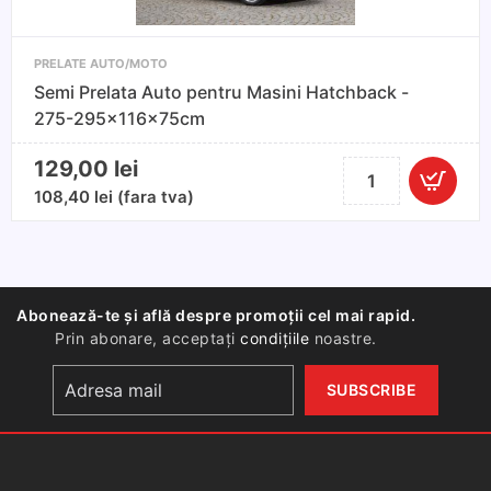
PRELATE AUTO/MOTO
Semi Prelata Auto pentru Masini Hatchback -
275-295x116x75cm
129,00
lei
Cantitate
Semi
108,40
lei
(fara tva)
Prelata
Auto
pentru
Masini
Abonează-te și află despre promoții cel mai rapid.
Hatchback
Prin abonare, acceptați
condițiile
noastre.
-
275-
295x116x75cm