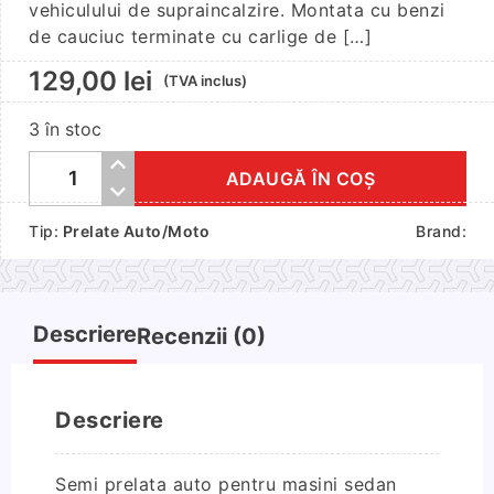
vehiculului de supraincalzire. Montata cu benzi
de cauciuc terminate cu carlige de […]
129,00
lei
(TVA inclus)
3 în stoc
ADAUGĂ ÎN COȘ
Cantitate
Semi
Tip:
Prelate Auto/Moto
Brand:
prelata
auto
pentru
masini
Descriere
Recenzii (0)
sedan
Descriere
Semi prelata auto pentru masini sedan