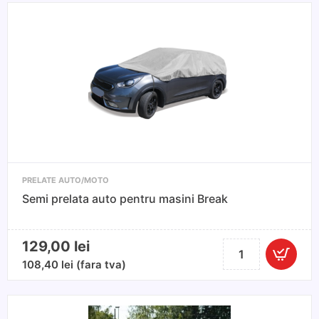
PRELATE AUTO/MOTO
Semi prelata auto pentru masini Break
129,00
lei
Cantitate
Semi
108,40
lei
(fara tva)
prelata
auto
pentru