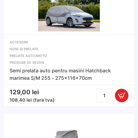
masini
Break
ACCESORII
HUSE ȘI PRELATE
PRELATE AUTO/MOTO
PRODUSE DE SEZON
Semi prelata auto pentru masini Hatchback
marimea S/M 255 - 275x116x70cm
129,00
lei
Cantitate
Semi
108,40
lei
(fara tva)
prelata
auto
pentru
masini
Hatchback