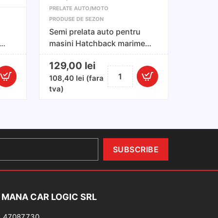
PRELATE AUTO/MOTO
PRODUSE DE SEZON
Semi prelata auto pentru
masini Hatchback marimea
S/M 255 - 275x116x70cm
129,00
lei
Cantitate
108,40
lei
(fara
Semi
tva)
prelata
auto
pentru
masini
k
Hatchback
marimea
S/M
75cm
255
-
 MANA CAR LOGIC SRL
275x116x70cm
: 47087730