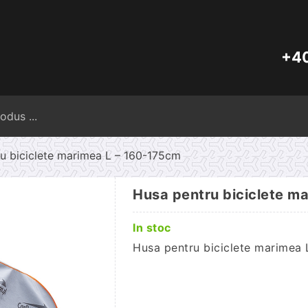
+40
Caută
după:
u biciclete marimea L – 160-175cm
Husa pentru biciclete m
In stoc
Husa pentru biciclete marimea