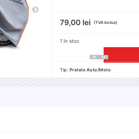
79,00
lei
(TVA inclus)
1 în stoc
Cantitate
Husa
Tip:
Prelate Auto/Moto
pentru
biciclete
marimea
L
-
160-
175cm