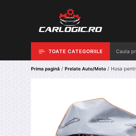
Skip
to
content
TOATE CATEGORIILE
/
/ Husa pentr
Prima pagină
Prelate Auto/Moto