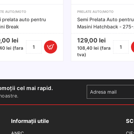
ATE AUTO/MOTO
PRELATE AUTO/MOTO
 prelata auto pentru
Semi Prelata Auto pentru
ni Break
Masini Hatchback - 275-
295x116x75cm
9,00
lei
129,00
lei
Cantitate
Cantitate
,40
lei
(fara
108,40
lei
(fara
Semi
Semi
tva)
prelata
Prelata
auto
Auto
pentru
pentru
masini
Masini
Break
Hatchbac
moții cel mai rapid.
-
oastre.
275-
295x116x
Informații utile
SC
ANPC
CIF