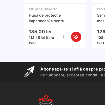
PRELATE AUTO/MOTO
PREL
Husa de protectie
Semi
impermeabila pentru
masi
motocicleta/scuter
135,00
lei
12
Cantitate
113,45
lei
(fara
108
Husa
tva)
tva)
de
protectie
impermeabila
pentru
motocicleta/scuter
Abonează-te și află despre pro
Prin abonare, acceptați
condițiile
n