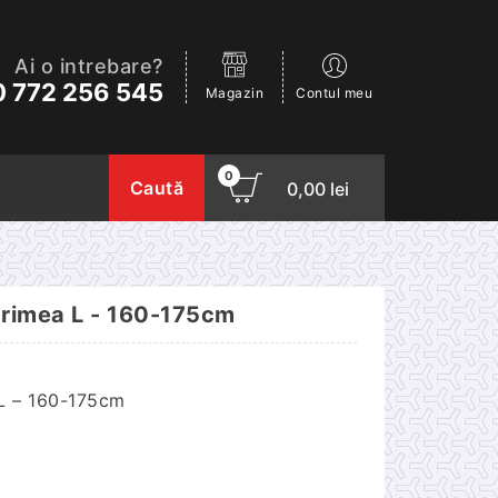
Ai o intrebare?
 772 256 545
Magazin
Contul meu
0
Caută
0,00
lei
arimea L - 160-175cm
 L – 160-175cm