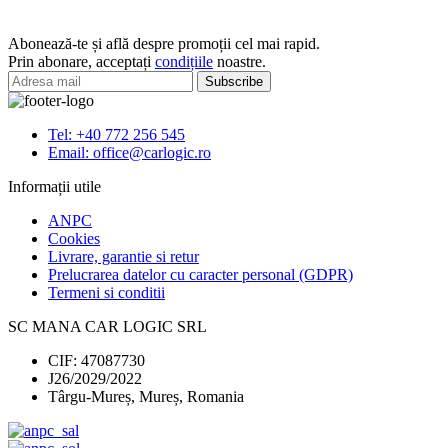
AA
6
Abonează-te și află despre promoții cel mai rapid.
buc
Prin abonare, acceptați
condițiile
noastre.
Tel: +40 772 256 545
Email: office@carlogic.ro
Informații utile
ANPC
Cookies
Livrare, garantie si retur
Prelucrarea datelor cu caracter personal (GDPR)
Termeni si conditii
SC MANA CAR LOGIC SRL
CIF: 47087730
J26/2029/2022
Târgu-Mureș, Mureș, Romania