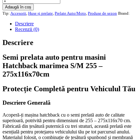
Semi
Adaugă în coș
prelata
Tip:
Accesorii
,
Huse și prelate
,
Prelate Auto/Moto
,
Produse de sezon
Brand:
auto
pentru
Descriere
masini
Recenzii (0)
Hatchback
marimea
Descriere
S/M
255
Semi prelata auto pentru masini
-
275x116x70cm
Hatchback marimea S/M 255 –
275x116x70cm
Protecție Completă pentru Vehiculul Tău
Descriere Generală
Acoperă-ți mașina hatchback cu o semi prelată auto de calitate
superioară, potrivită pentru dimensiuni de 255 – 275x116x70 cm.
Fabricată din țesătură puternică cu trei straturi, această prelată este
esențială pentru protejarea vehiculului tău pe tot parcursul anului.
Materialul folosit, o combinație de țesătură spunbond și membrană