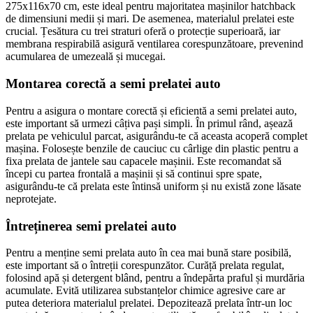
275x116x70 cm, este ideal pentru majoritatea mașinilor hatchback
de dimensiuni medii și mari. De asemenea, materialul prelatei este
crucial. Țesătura cu trei straturi oferă o protecție superioară, iar
membrana respirabilă asigură ventilarea corespunzătoare, prevenind
acumularea de umezeală și mucegai.
Montarea corectă a semi prelatei auto
Pentru a asigura o montare corectă și eficientă a semi prelatei auto,
este important să urmezi câțiva pași simpli. În primul rând, așează
prelata pe vehiculul parcat, asigurându-te că aceasta acoperă complet
mașina. Folosește benzile de cauciuc cu cârlige din plastic pentru a
fixa prelata de jantele sau capacele mașinii. Este recomandat să
începi cu partea frontală a mașinii și să continui spre spate,
asigurându-te că prelata este întinsă uniform și nu există zone lăsate
neprotejate.
Întreținerea semi prelatei auto
Pentru a menține semi prelata auto în cea mai bună stare posibilă,
este important să o întreții corespunzător. Curăță prelata regulat,
folosind apă și detergent blând, pentru a îndepărta praful și murdăria
acumulate. Evită utilizarea substanțelor chimice agresive care ar
putea deteriora materialul prelatei. Depozitează prelata într-un loc