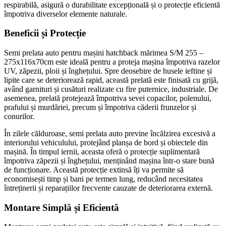
respirabilă, asigură o durabilitate excepțională și o protecție eficientă
împotriva diverselor elemente naturale.
Beneficii și Protecție
Semi prelata auto pentru mașini hatchback mărimea S/M 255 –
275x116x70cm este ideală pentru a proteja mașina împotriva razelor
UV, zăpezii, ploii și înghețului. Spre deosebire de husele ieftine și
lipite care se deteriorează rapid, această prelată este finisată cu grijă,
având garnituri și cusături realizate cu fire puternice, industriale. De
asemenea, prelată protejează împotriva sevei copacilor, polenului,
prafului și murdăriei, precum și împotriva căderii frunzelor și
conurilor.
În zilele călduroase, semi prelata auto previne încălzirea excesivă a
interiorului vehiculului, protejând planșa de bord și obiectele din
mașină. În timpul iernii, aceasta oferă o protecție suplimentară
împotriva zăpezii și înghețului, menținând mașina într-o stare bună
de funcționare. Această protecție extinsă îți va permite să
economisești timp și bani pe termen lung, reducând necesitatea
întreținerii și reparațiilor frecvente cauzate de deteriorarea externă.
Montare Simplă și Eficientă