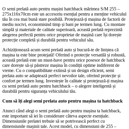
O semi prelată auto pentru mașini hatchback mărimea S/M 255 –
275x116x70cm este un accesoriu esențial pentru a menține vehiculul
tău în cea mai bună stare posibilă. Protejează-ți mașina de factorii de
mediu nocivi, economisind timp și bani pe termen lung. Cu montare
simplă și materiale de calitate superioară, această prelată reprezintă
alegerea perfectă pentru orice proprietar de mașină care își dorește
protecție completă și durabilă pentru vehiculul său.
Achiziționează acum semi prelată auto și bucură-te de liniștea că
mașina ta este bine protejată! Oferind o protecție versatilă și robustă,
această prelată este un must-have pentru orice posesor de hatchback
care dorește să-și păstreze mașina în condiții optime indiferent de
vreme. Cu o compatibilitate extinsă și un design eficient, semi
prelata auto se adaptează perfect nevoilor tale, oferind protecție și
confort pe termen lung. Investește în calitate și protejează-ți mașina
cu semi prelată auto pentru hatchback – o alegere inteligentă și
durabilă pentru siguranța vehiculului tău.
Cum să îți alegi semi prelata auto pentru mașina ta hatchback
Atunci când alegi o semi prelată auto pentru mașina ta hatchback,
este important să iei în considerare câteva aspecte esențiale.
Dimensiunile prelatei trebuie să se potrivească perfect cu
dimensiunile mașinii tale. Acest model, cu dimensiuni de 255 –