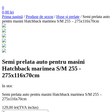
0
0,00
lei
Prima pagină
/
Produse de sezon
/
Huse și prelate
/ Semi prelata auto
pentru masini Hatchback marimea S/M 255 – 275x116x70cm
Semi prelata auto pentru masini
Hatchback marimea S/M 255 -
275x116x70cm
In stoc
Semi prelata auto pentru masini Hatchback marimea S/M 255 –
275x116x70cm
129,00
lei
(TVA inclus)
Cantitate