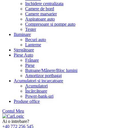
Inchidere centralizata
Camere de bord
Camere marsarier
Aspiratoare auto
Compresoare si pompe auto
Tester
Iluminare
Becuri auto
Lanterne
Ștergătoare
Piese Auto
Frânare
Piese
Butoane/Mânere/Bloc lumini
Amortizor portbagaj
Acumulatori si incarcatoare
Acumulatori
Încărcătoare
Power-bank-uri
Produse office
Contul Meu
Skip
to
Ai o intrebare?
content
+40 772 256 545