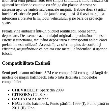
Montarea semi prelatei auto este simplă și intuitivă, fiind realizată cu
ajutorul benzilor de cauciuc cu cârlige din plastic. Acestea se
atașează ușor de jantele sau capacele mașinii. Trebuie doar să agăți
buclele elastice ale prelatei de jantele mașinii și să fixezi marginea
inferioară a prelatei la mijlocul vehiculului și pe bara de protecție
spate.
Prelata vine ambalată într-un pliculeț reutilizabil, ideal pentru
depozitare. De asemenea, ambalajul original al producătorului este
estetic și funcțional, facilitând depozitarea și transportul atunci când
prelata nu este utilizată. Aceasta îți va oferi un plus de confort și
eficiență, asigurându-te că prelata este mereu la îndemână și ușor de
folosit.
Compatibilitate Extinsă
Semi prelata auto mărimea S/M este compatibilă cu o gamă largă de
modele de mașini hatchback. Iată o listă detaliată a modelelor
compatibile:
CHEVROLET:
Spark din 2009
CITROEN:
C2, Saxo
DAIHATSU:
Charade
FIAT:
Palio hatchback, Punto până în 1999 (I), Punto până în
2011 (II), Uno