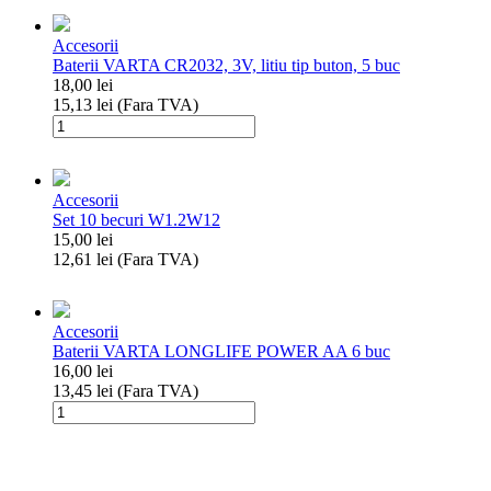
Set
covorase
Accesorii
interior
Baterii VARTA CR2032, 3V, litiu tip buton, 5 buc
cauciuc
18,00
lei
Renault
15,13
lei
(Fara TVA)
Clio
Cantitate
IV
Baterii
(2012-
VARTA
2018),
CR2032,
Renault
Accesorii
3V,
Clio
Set 10 becuri W1.2W12
litiu
IV
15,00
lei
tip
Grandtour
12,61
lei
(Fara TVA)
buton,
2012-,
Cantitate
5
Renault
Set
buc
Clio
10
III,
Accesorii
becuri
Renault
Baterii VARTA LONGLIFE POWER AA 6 buc
W1.2W12
Clio
16,00
lei
III
13,45
lei
(Fara TVA)
Grandtour
Cantitate
2006-
Baterii
VARTA
LONGLIFE
POWER