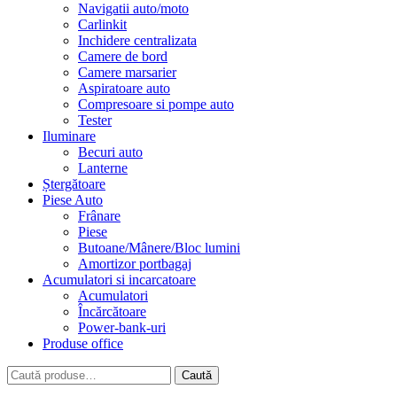
Navigatii auto/moto
Carlinkit
Inchidere centralizata
Camere de bord
Camere marsarier
Aspiratoare auto
Compresoare si pompe auto
Tester
Iluminare
Becuri auto
Lanterne
Ștergătoare
Piese Auto
Frânare
Piese
Butoane/Mânere/Bloc lumini
Amortizor portbagaj
Acumulatori si incarcatoare
Acumulatori
Încărcătoare
Power-bank-uri
Produse office
Caută
Caută
după: