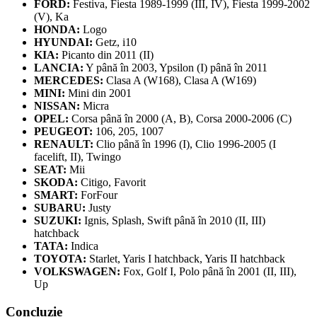
FORD:
Festiva, Fiesta 1989-1999 (III, IV), Fiesta 1999-2002
(V), Ka
HONDA:
Logo
HYUNDAI:
Getz, i10
KIA:
Picanto din 2011 (II)
LANCIA:
Y până în 2003, Ypsilon (I) până în 2011
MERCEDES:
Clasa A (W168), Clasa A (W169)
MINI:
Mini din 2001
NISSAN:
Micra
OPEL:
Corsa până în 2000 (A, B), Corsa 2000-2006 (C)
PEUGEOT:
106, 205, 1007
RENAULT:
Clio până în 1996 (I), Clio 1996-2005 (I
facelift, II), Twingo
SEAT:
Mii
SKODA:
Citigo, Favorit
SMART:
ForFour
SUBARU:
Justy
SUZUKI:
Ignis, Splash, Swift până în 2010 (II, III)
hatchback
TATA:
Indica
TOYOTA:
Starlet, Yaris I hatchback, Yaris II hatchback
VOLKSWAGEN:
Fox, Golf I, Polo până în 2001 (II, III),
Up
Concluzie