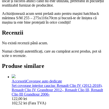
uscat și răcoros atunci când nu este utilizată, preferabil în pliculețul
reutilizabil furnizat de producător.
Achiziționează acum semi prelată auto pentru mașini hatchback
mărimea S/M 255 – 275x116x70cm și bucură-te de liniștea că
mașina ta este bine protejată în orice condiții!
Recenzii
Nu există recenzii până acum.
Numai clienții autentificați, care au cumpărat acest produs, pot să
scrie o recenzie.
Produse similare
Accesorii
Covorașe auto dedicate
Set covorase interior cauciuc Renault Clio IV (2012-2018),
Renault Clio IV Grandtour 2012-, Renault Clio III, Renault
Clio III Grandtour 2006-
122,00
lei
102,52
lei
(Fara TVA)
Cantitate