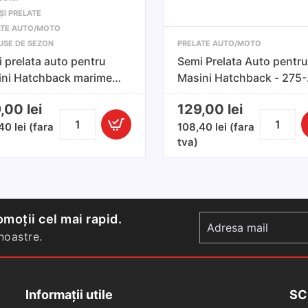
ȘI PRELATE
ATE AUTO/MOTO
USE DE SEZON
PRELATE AUTO/MOTO
 prelata auto pentru
Semi Prelata Auto pentru
ini Hatchback marimea
Masini Hatchback - 275-
 255 - 275x116x70cm
295x116x75cm
9,00
lei
129,00
lei
Cantitate
Cantitate
,40
lei
(fara
108,40
lei
(fara
Semi
Semi
tva)
prelata
Prelata
auto
Auto
pentru
pentru
masini
Masini
Hatchback
Hatchbac
moții cel mai rapid.
marimea
-
oastre.
S/M
275-
255
295x116x
-
Informații utile
SC
275x116x70cm