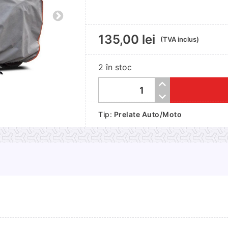
135,00
lei
(TVA inclus)
2 în stoc
Cantitate
Husa
Tip:
Prelate Auto/Moto
de
protectie
impermeabila
pentru
motocicleta/scuter