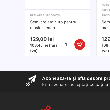
HUSE 
PREL
PRELATE AUTO/MOTO
PROD
Semi prelata auto pentru
Semi
masini sedan
mas
S/M
129,00
lei
12
Cantitate
108,40
lei
(fara
108
Semi
tva)
tva)
prelata
auto
pentru
masini
sedan
Abonează-te și află despre pro
Prin abonare, acceptați
condițiile
n