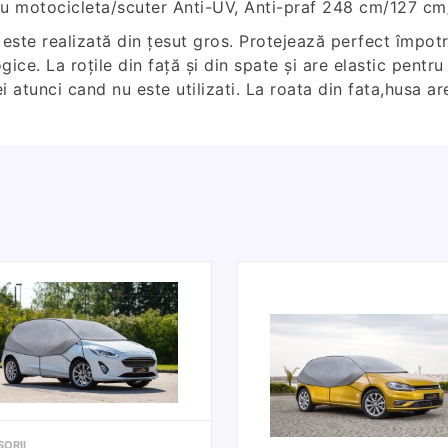
ru motocicleta/scuter Anti-UV, Anti-praf 248 cm/127 c
ste realizată din țesut gros. Protejează perfect împotriv
ogice. La roțile din față și din spate și are elastic pent
atunci cand nu este utilizati. La roata din fata,husa ar
ORII