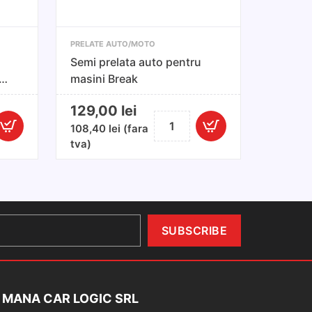
PRELATE AUTO/MOTO
Semi prelata auto pentru
masini Break
129,00
lei
Cantitate
108,40
lei
(fara
Semi
tva)
prelata
auto
pentru
masini
k
Break
75cm
 MANA CAR LOGIC SRL