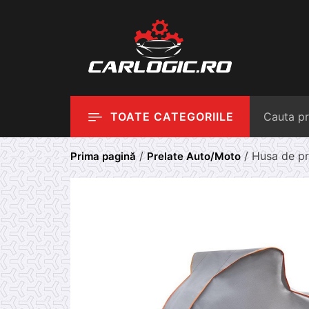
Skip
to
content
TOATE CATEGORIILE
/
/ Husa de pr
Prima pagină
Prelate Auto/Moto