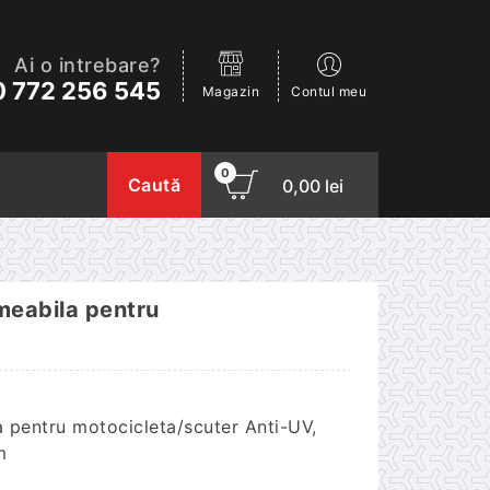
Ai o intrebare?
 772 256 545
Magazin
Contul meu
0
Caută
0,00
lei
meabila pentru
 pentru motocicleta/scuter Anti-UV,
m