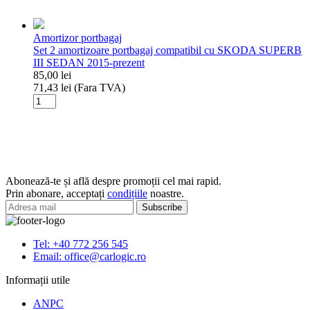
Set
2
amortizoare
Amortizor portbagaj
portbagaj/haion
Set 2 amortizoare portbagaj compatibil cu SKODA SUPERB
pentru
III SEDAN 2015-prezent
RENAULT
85,00
lei
AGUNA
71,43
lei
(Fara TVA)
II
Cantitate
2001-
Set
2007
2
/HATCHBACK
amortizoare
portbagaj
compatibil
cu
Abonează-te și află despre promoții cel mai rapid.
SKODA
Prin abonare, acceptați
condițiile
noastre.
SUPERB
III
SEDAN
2015-
Tel: +40 772 256 545
prezent
Email: office@carlogic.ro
Informații utile
ANPC