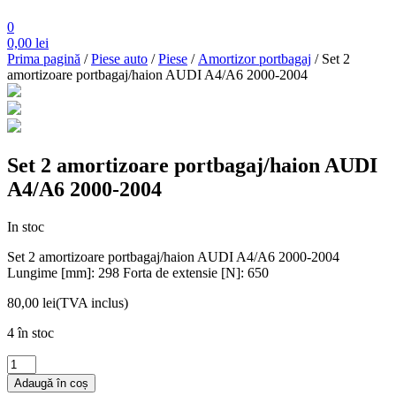
0
0,00
lei
Prima pagină
/
Piese auto
/
Piese
/
Amortizor portbagaj
/ Set 2
amortizoare portbagaj/haion AUDI A4/A6 2000-2004
Set 2 amortizoare portbagaj/haion AUDI
A4/A6 2000-2004
In stoc
Set 2 amortizoare portbagaj/haion AUDI A4/A6 2000-2004
Lungime [mm]: 298 Forta de extensie [N]: 650
80,00
lei
(TVA inclus)
4 în stoc
Cantitate
Set
Adaugă în coș
2