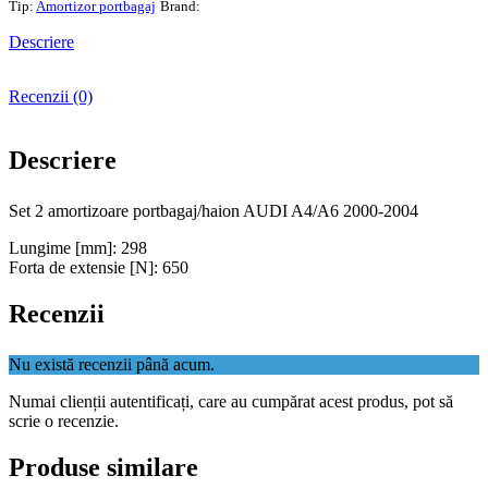
Tip:
Amortizor portbagaj
Brand:
amortizoare
portbagaj/haion
Descriere
AUDI
A4/A6
2000-
Recenzii (0)
2004
Descriere
Set 2 amortizoare portbagaj/haion AUDI A4/A6 2000-2004
Lungime [mm]: 298
Forta de extensie [N]: 650
Recenzii
Nu există recenzii până acum.
Numai clienții autentificați, care au cumpărat acest produs, pot să
scrie o recenzie.
Produse similare