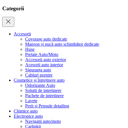
Categorii
Accesorii
Covorașe auto dedicate
Manșon și nucă auto schimbător dedicate
Huse
Prelate Auto/Moto
Accesorii auto exterior
Acesorii auto interior
Siguranța auto
Cabluri pornire
Cosmetice și întreținere auto
Odorizante Auto
Solutii de intretinere
Pachete de intretinere
Lavete
Perii și Pensule detailing
Chimice auto
Electronice auto
Navigatii auto/moto
Carlinkit