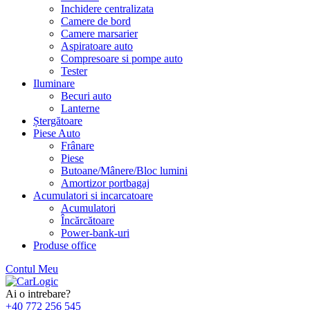
Inchidere centralizata
Camere de bord
Camere marsarier
Aspiratoare auto
Compresoare si pompe auto
Tester
Iluminare
Becuri auto
Lanterne
Ștergătoare
Piese Auto
Frânare
Piese
Butoane/Mânere/Bloc lumini
Amortizor portbagaj
Acumulatori si incarcatoare
Acumulatori
Încărcătoare
Power-bank-uri
Produse office
Contul Meu
Skip
to
Ai o intrebare?
content
+40 772 256 545