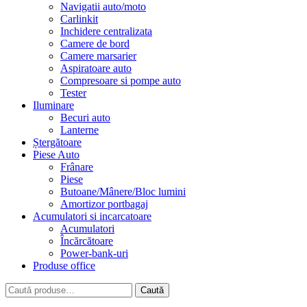
Navigatii auto/moto
Carlinkit
Inchidere centralizata
Camere de bord
Camere marsarier
Aspiratoare auto
Compresoare si pompe auto
Tester
Iluminare
Becuri auto
Lanterne
Ștergătoare
Piese Auto
Frânare
Piese
Butoane/Mânere/Bloc lumini
Amortizor portbagaj
Acumulatori si incarcatoare
Acumulatori
Încărcătoare
Power-bank-uri
Produse office
Caută
Caută
după: