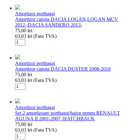
Amortizor portbagaj
Amortizor capota DACIA LOGAN,LOGAN MCV
2012-;DACIA SANDERO 2013-
75,00
lei
63,03
lei
(Fara TVA)
Cantitate
Amortizor
capota
DACIA
Amortizor portbagaj
LOGAN,LOGAN
Amortizor capota DACIA DUSTER 2008-2018
MCV
75,00
lei
2012-;DACIA
63,03
lei
(Fara TVA)
SANDERO
Cantitate
2013-
Amortizor
capota
DACIA
Amortizor portbagaj
DUSTER
Set 2 amortizoare portbagaj/haion pentru RENAULT
2008-
AGUNA II 2001-2007 /HATCHBACK
2018
75,00
lei
63,03
lei
(Fara TVA)
Cantitate