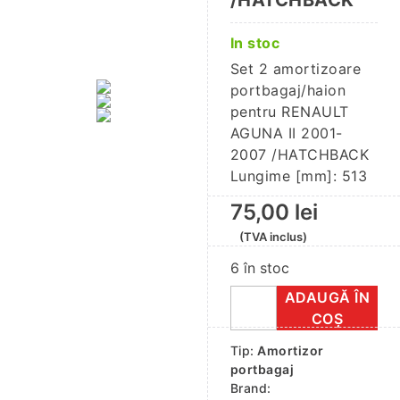
/HATCHBACK
In stoc
Set 2 amortizoare
portbagaj/haion
pentru RENAULT
AGUNA II 2001-
2007 /HATCHBACK
Lungime [mm]: 513
75,00
lei
(TVA inclus)
6 în stoc
ADAUGĂ ÎN
Cantitate
COȘ
Set
Tip:
Amortizor
2
portbagaj
amortizoare
Brand: