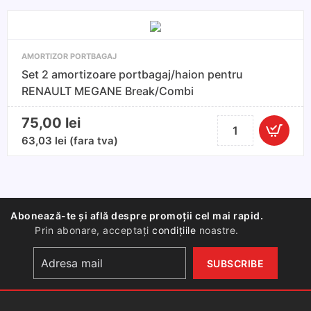
DACIA
LOGAN,LOGAN
MCV
AMORTIZOR PORTBAGAJ
2012-;DACIA
Set 2 amortizoare portbagaj/haion pentru
SANDERO
RENAULT MEGANE Break/Combi
2013-
75,00
lei
Cantitate
Set
63,03
lei
(fara tva)
2
amortizoare
portbagaj/haion
pentru
Abonează-te și află despre promoții cel mai rapid.
RENAULT
Prin abonare, acceptați
condițiile
noastre.
MEGANE
Break/Combi