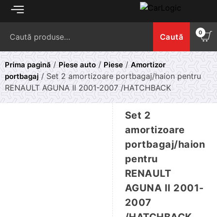
Skip
to
Caută
content
0
Caută
după:
/
/
/
Prima pagină
Piese auto
Piese
Amortizor
/ Set 2 amortizoare portbagaj/haion pentru
portbagaj
RENAULT AGUNA II 2001-2007 /HATCHBACK
Set 2
amortizoare
portbagaj/haion
pentru
RENAULT
AGUNA II 2001-
2007