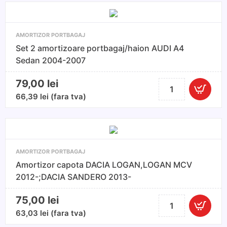
BMW
seria
5
AMORTIZOR PORTBAGAJ
E39
Set 2 amortizoare portbagaj/haion AUDI A4
1995-
Sedan 2004-2007
2004
Sedan
79,00
lei
Cantitate
si
Set
66,39
lei
(fara tva)
Break
2
amortizoare
portbagaj/haion
AUDI
AMORTIZOR PORTBAGAJ
A4
Amortizor capota DACIA LOGAN,LOGAN MCV
Sedan
2012-;DACIA SANDERO 2013-
2004-
2007
75,00
lei
Cantitate
Amortizor
63,03
lei
(fara tva)
capota