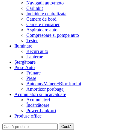
Navigatii auto/moto
Carlinkit
Inchidere centralizata
Camere de bord
Camere marsarier
Aspiratoare auto
Compresoare si pompe auto
Tester
Iluminare
Becuri auto
Lanterne
Ștergătoare
Piese Auto
Frânare
Piese
Butoane/Mânere/Bloc lumini
Amortizor portbagaj
Acumulatori si incarcatoare
Acumulatori
Încărcătoare
Power-bank-uri
Produse office
Caută
Caută
după: