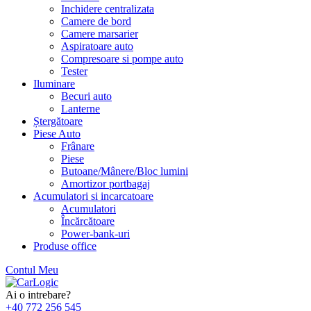
Inchidere centralizata
Camere de bord
Camere marsarier
Aspiratoare auto
Compresoare si pompe auto
Tester
Iluminare
Becuri auto
Lanterne
Ștergătoare
Piese Auto
Frânare
Piese
Butoane/Mânere/Bloc lumini
Amortizor portbagaj
Acumulatori si incarcatoare
Acumulatori
Încărcătoare
Power-bank-uri
Produse office
Contul Meu
Skip
to
Ai o intrebare?
content
+40 772 256 545