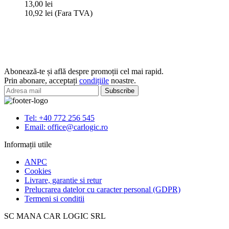
13,00
lei
Servetele
10,92
lei
(Fara TVA)
Umede
Cantitate
pentru
Servetele
Bord
de
si
curatare
Plastic
tapiterie,
Auto
24
cu
Abonează-te și află despre promoții cel mai rapid.
buc,
Efect
Prin abonare, acceptați
condițiile
noastre.
20x18cm,
Lucios
TAPIS
K2
Tel: +40 772 256 545
Email: office@carlogic.ro
Informații utile
ANPC
Cookies
Livrare, garantie si retur
Prelucrarea datelor cu caracter personal (GDPR)
Termeni si conditii
SC MANA CAR LOGIC SRL