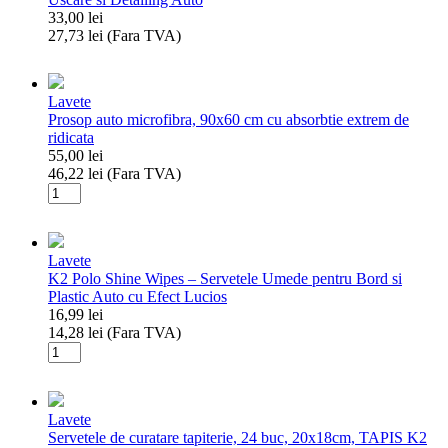
33,00
lei
27,73
lei
(Fara TVA)
Cantitate
K2
Moli
Lavete
–
Prosop auto microfibra, 90x60 cm cu absorbtie extrem de
Laveta
ridicata
Microfibra
55,00
lei
2
46,22
lei
(Fara TVA)
Fete
Cantitate
60x60
Prosop
cm,
auto
400
microfibra,
GSM,
Lavete
90x60
Uscare
K2 Polo Shine Wipes – Servetele Umede pentru Bord si
cm
si
Plastic Auto cu Efect Lucios
cu
Detailing
16,99
lei
absorbtie
Auto
14,28
lei
(Fara TVA)
extrem
Cantitate
de
K2
ridicata
Polo
Shine
Lavete
Wipes
Servetele de curatare tapiterie, 24 buc, 20x18cm, TAPIS K2
–