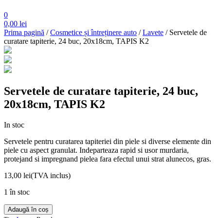
0
0,00
lei
Prima pagină
/
Cosmetice și întreținere auto
/
Lavete
/ Servetele de
curatare tapiterie, 24 buc, 20x18cm, TAPIS K2
Servetele de curatare tapiterie, 24 buc,
20x18cm, TAPIS K2
In stoc
Servetele pentru curatarea tapiteriei din piele si diverse elemente din
piele cu aspect granulat. Indeparteaza rapid si usor murdaria,
protejand si impregnand pielea fara efectul unui strat alunecos, gras.
13,00
lei
(TVA inclus)
1 în stoc
Cantitate
Adaugă în coș
Servetele