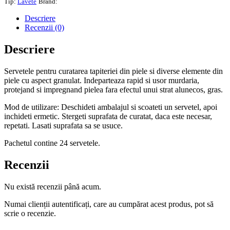
Tip:
Lavete
Brand:
de
curatare
Descriere
tapiterie,
Recenzii (0)
24
buc,
Descriere
20x18cm,
TAPIS
Servetele pentru curatarea tapiteriei din piele si diverse elemente din
K2
piele cu aspect granulat. Indeparteaza rapid si usor murdaria,
protejand si impregnand pielea fara efectul unui strat alunecos, gras.
Mod de utilizare: Deschideti ambalajul si scoateti un servetel, apoi
inchideti ermetic. Stergeti suprafata de curatat, daca este necesar,
repetati. Lasati suprafata sa se usuce.
Pachetul contine 24 servetele.
Recenzii
Nu există recenzii până acum.
Numai clienții autentificați, care au cumpărat acest produs, pot să
scrie o recenzie.