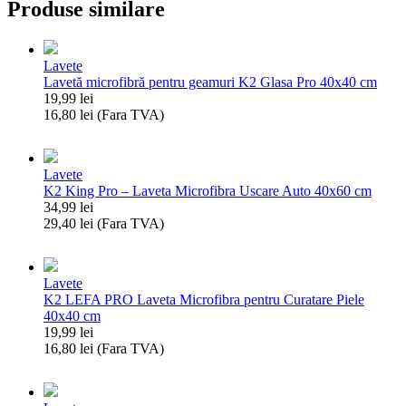
Produse similare
Lavete
Lavetă microfibră pentru geamuri K2 Glasa Pro 40x40 cm
19,99
lei
16,80
lei
(Fara TVA)
Cantitate
Lavetă
microfibră
Lavete
pentru
K2 King Pro – Laveta Microfibra Uscare Auto 40x60 cm
geamuri
34,99
lei
K2
29,40
lei
(Fara TVA)
Glasa
Cantitate
Pro
K2
40x40
King
cm
Lavete
Pro
K2 LEFA PRO Laveta Microfibra pentru Curatare Piele
–
40x40 cm
Laveta
19,99
lei
Microfibra
16,80
lei
(Fara TVA)
Uscare
Cantitate
Auto
K2
40x60
LEFA
cm