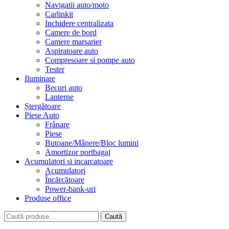
Navigatii auto/moto
Carlinkit
Inchidere centralizata
Camere de bord
Camere marsarier
Aspiratoare auto
Compresoare si pompe auto
Tester
Iluminare
Becuri auto
Lanterne
Ștergătoare
Piese Auto
Frânare
Piese
Butoane/Mânere/Bloc lumini
Amortizor portbagaj
Acumulatori si incarcatoare
Acumulatori
Încărcătoare
Power-bank-uri
Produse office
Caută
Caută
după: