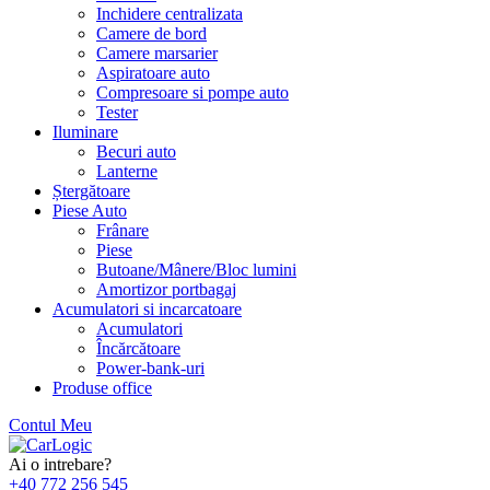
Inchidere centralizata
Camere de bord
Camere marsarier
Aspiratoare auto
Compresoare si pompe auto
Tester
Iluminare
Becuri auto
Lanterne
Ștergătoare
Piese Auto
Frânare
Piese
Butoane/Mânere/Bloc lumini
Amortizor portbagaj
Acumulatori si incarcatoare
Acumulatori
Încărcătoare
Power-bank-uri
Produse office
Contul Meu
Skip
to
Ai o intrebare?
content
+40 772 256 545