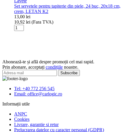
Lavete
PRO
Set servetele pentru tapiterie din piele, 24 buc, 20x18 cm,
Laveta
crem, LETAN K2
Microfibra
13,00
lei
pentru
10,92
lei
(Fara TVA)
Curatare
Cantitate
Piele
Set
40x40
servetele
cm
pentru
tapiterie
din
piele,
Abonează-te și află despre promoții cel mai rapid.
24
Prin abonare, acceptați
condițiile
noastre.
buc,
20x18
cm,
crem,
Tel: +40 772 256 545
LETAN
Email: office@carlogic.ro
K2
Informații utile
ANPC
Cookies
Livrare, garantie si retur
Prelucrarea datelor cu caracter personal (GDPR)