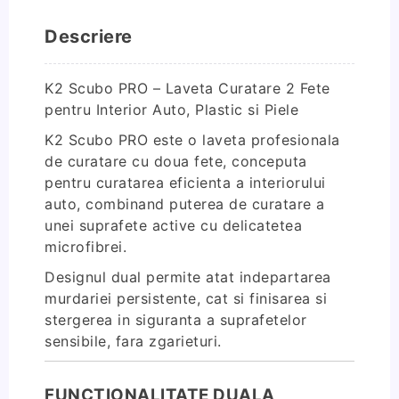
2
Fete
Descriere
pentru
Interior
Auto,
K2
Scubo PRO – Laveta Curatare 2 Fete
Plastic
pentru Interior Auto, Plastic si Piele
si
K2
Scubo PRO este o laveta profesionala
Piele
de curatare cu doua fete, conceputa
pentru curatarea eficienta a interiorului
auto, combinand puterea de curatare a
unei suprafete active cu delicatetea
microfibrei.
Designul dual permite atat indepartarea
murdariei persistente, cat si finisarea si
stergerea in siguranta a suprafetelor
sensibile, fara zgarieturi.
FUNCTIONALITATE DUALA