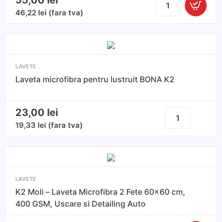
55,00
lei
Cantitate
Prosop
46,22
lei
(fara tva)
auto
microfibra,
90x60
cm
LAVETE
cu
Laveta microfibra pentru lustruit BONA K2
absorbtie
extrem
de
23,00
lei
Cantitate
ridicata
Laveta
19,33
lei
(fara tva)
microfibra
pentru
lustruit
BONA
LAVETE
K2
K2 Moli – Laveta Microfibra 2 Fete 60x60 cm,
400 GSM, Uscare si Detailing Auto