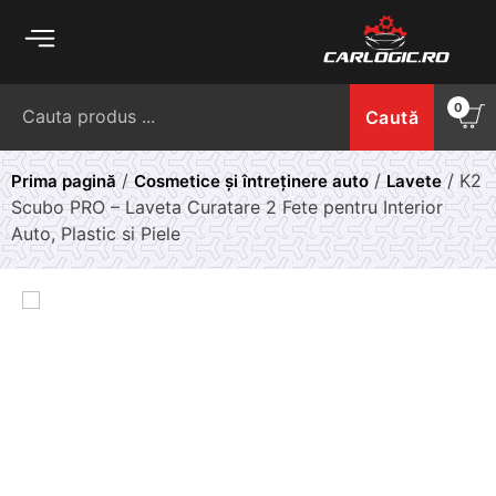
Skip
to
content
Caută
0
Caută
după:
/
/
/ K2
Prima pagină
Cosmetice și întreținere auto
Lavete
Scubo PRO – Laveta Curatare 2 Fete pentru Interior
Auto, Plastic si Piele