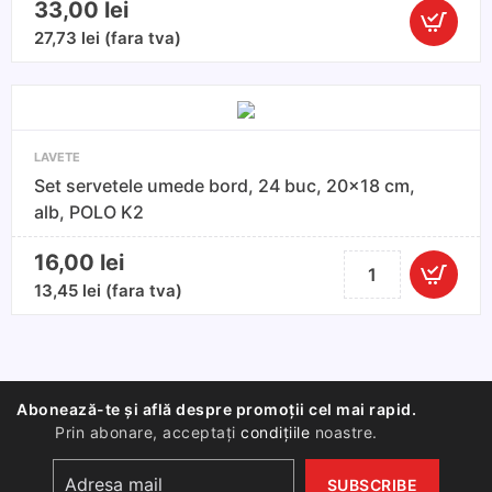
33,00
lei
Cantitate
27,73
lei
(fara tva)
K2
Moli
–
Laveta
LAVETE
Microfibr
Set servetele umede bord, 24 buc, 20x18 cm,
2
alb, POLO K2
Fete
60x60
16,00
lei
Cantitate
cm,
Set
13,45
lei
(fara tva)
400
servetele
GSM,
umede
Uscare
bord,
si
24
Detailing
Abonează-te și află despre promoții cel mai rapid.
buc,
Auto
Prin abonare, acceptați
condițiile
noastre.
20x18
cm,