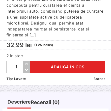
conceputa pentru curatarea eficienta a
interiorului auto, combinand puterea de curatare
a unei suprafete active cu delicatetea
microfibrei. Designul dual permite atat
indepartarea murdariei persistente, cat si
finisarea si […]
32,99
lei
(TVA inclus)
2 în stoc
ADAUGĂ ÎN COȘ
Cantitate
K2
Tip:
Lavete
Brand:
Scubo
PRO
–
Laveta
Descriere
Recenzii (0)
Curatare