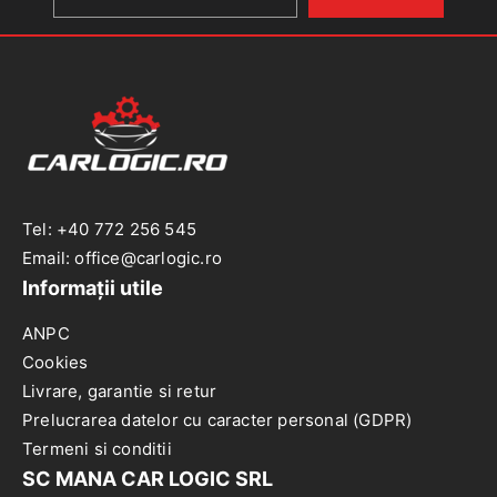
alb,
POLO
K2
Tel: +40 772 256 545
Email: office@carlogic.ro
Informații utile
ANPC
Cookies
Livrare, garantie si retur
Prelucrarea datelor cu caracter personal (GDPR)
Termeni si conditii
SC MANA CAR LOGIC SRL