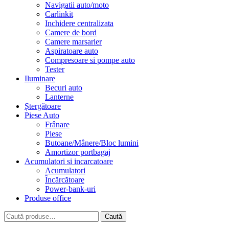
Navigatii auto/moto
Carlinkit
Inchidere centralizata
Camere de bord
Camere marsarier
Aspiratoare auto
Compresoare si pompe auto
Tester
Iluminare
Becuri auto
Lanterne
Ștergătoare
Piese Auto
Frânare
Piese
Butoane/Mânere/Bloc lumini
Amortizor portbagaj
Acumulatori si incarcatoare
Acumulatori
Încărcătoare
Power-bank-uri
Produse office
Caută
Caută
după: