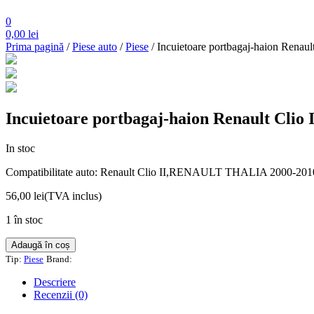
0
0,00
lei
Prima pagină
/
Piese auto
/
Piese
/ Incuietoare portbagaj-haion Renault
Incuietoare portbagaj-haion Renault Clio I
In stoc
Compatibilitate auto: Renault Clio II,RENAULT THALIA 2000-
56,00
lei
(TVA inclus)
1 în stoc
Cantitate
Adaugă în coș
Incuietoare
Tip:
Piese
Brand:
portbagaj-
haion
Descriere
Renault
Recenzii (0)
Clio