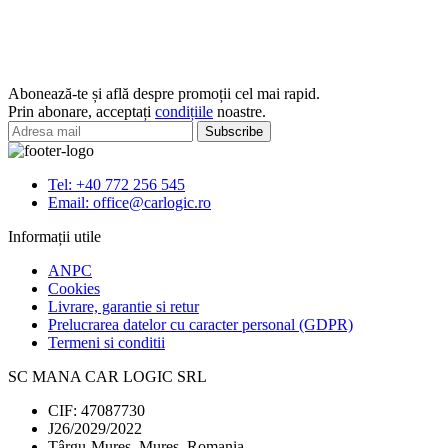
Incuietoare
2002>2010
Haion
Volkswagen
GOLF/PASSAT
Abonează-te și află despre promoții cel mai rapid.
Prin abonare, acceptați
condițiile
noastre.
Tel: +40 772 256 545
Email: office@carlogic.ro
Informații utile
ANPC
Cookies
Livrare, garantie si retur
Prelucrarea datelor cu caracter personal (GDPR)
Termeni si conditii
SC MANA CAR LOGIC SRL
CIF: 47087730
J26/2029/2022
Târgu-Mureș, Mureș, Romania