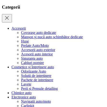
Categorii
Accesorii
Covorașe auto dedicate
Manșon și nucă auto schimbător dedicate
Huse
Prelate Auto/Moto
Accesorii auto exterior
Acesorii auto interior
Siguranța auto
Cabluri pornire
Cosmetice și întreținere auto
Odorizante Auto
Solutii de intretinere
Pachete de intretinere
Lavete
Perii și Pensule detailing
Chimice auto
Electronice auto
Navigatii auto/moto
Carlinkit