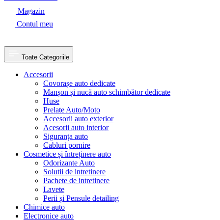
Magazin
Contul meu
Toate Categoriile
Accesorii
Covorașe auto dedicate
Manșon și nucă auto schimbător dedicate
Huse
Prelate Auto/Moto
Accesorii auto exterior
Acesorii auto interior
Siguranța auto
Cabluri pornire
Cosmetice și întreținere auto
Odorizante Auto
Solutii de intretinere
Pachete de intretinere
Lavete
Perii și Pensule detailing
Chimice auto
Electronice auto