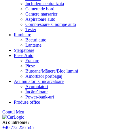
Inchidere centralizata
Camere de bord
Camere marsarier
Aspiratoare auto
Compresoare si pompe auto
Tester
Iluminare
Becuri auto
Lanterne
Ștergătoare
Piese Auto
Frânare
Piese
Butoane/Mânere/Bloc lumini
Amortizor portbagaj
Acumulatori si incarcatoare
Acumulatori
Încărcătoare
Power-bank-uri
Produse office
Contul Meu
Skip
to
Ai o intrebare?
content
+40 772 256 545