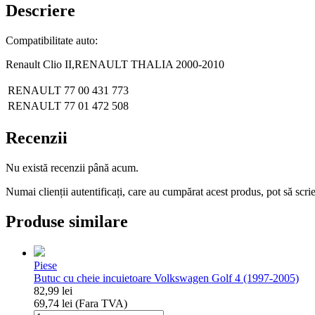
II
Descriere
Compatibilitate auto:
Renault Clio II,RENAULT THALIA 2000-2010
RENAULT
77 00 431 773
RENAULT
77 01 472 508
Recenzii
Nu există recenzii până acum.
Numai clienții autentificați, care au cumpărat acest produs, pot să scri
Produse similare
Piese
Butuc cu cheie incuietoare Volkswagen Golf 4 (1997-2005)
82,99
lei
69,74
lei
(Fara TVA)