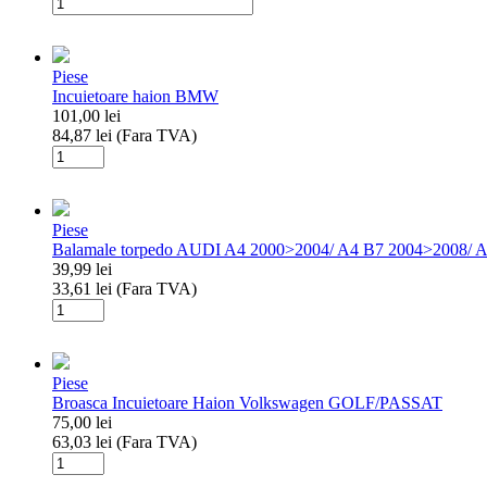
Cantitate
Butuc
cu
cheie
Piese
incuietoare
Incuietoare haion BMW
Volkswagen
101,00
lei
Golf
84,87
lei
(Fara TVA)
4
Cantitate
(1997-
Incuietoare
2005)
haion
BMW
Piese
Balamale torpedo AUDI A4 2000>2004/ A4 B7 2004>2008/ 
39,99
lei
33,61
lei
(Fara TVA)
Cantitate
Balamale
torpedo
AUDI
Piese
A4
Broasca Incuietoare Haion Volkswagen GOLF/PASSAT
2000>2004/
75,00
lei
A4
63,03
lei
(Fara TVA)
B7
Cantitate
2004>2008/
Broasca
A8