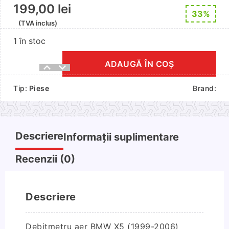
199,00
lei
33%
(TVA inclus)
1 în stoc
ADAUGĂ ÎN COȘ
Cantitate
Debitmetru
Tip:
Piese
Brand:
aer
BMW
X5
(1999-
Descriere
Informații suplimentare
2006)
Recenzii (0)
Descriere
Debitmetru aer BMW X5 (1999-2006)