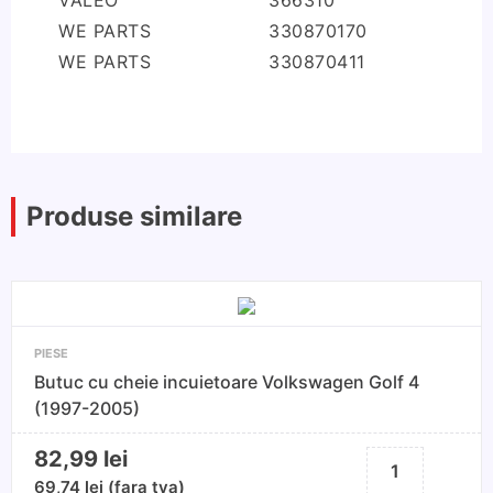
VALEO
366310
WE PARTS
330870170
WE PARTS
330870411
Produse similare
PIESE
Butuc cu cheie incuietoare Volkswagen Golf 4
(1997-2005)
82,99
lei
Cantitate
Butuc
69,74
lei
(fara tva)