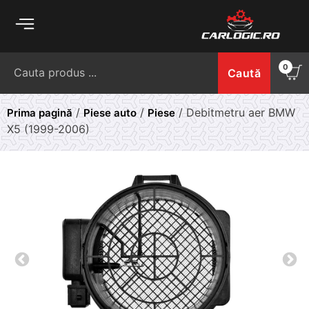
Skip
to
content
Caută
0
Caută
după:
/
/
/ Debitmetru aer BMW
Prima pagină
Piese auto
Piese
X5 (1999-2006)