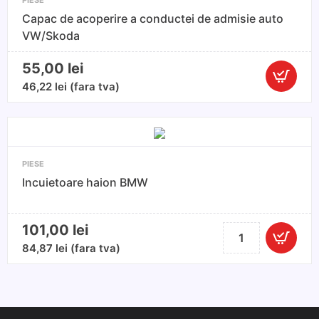
Capac de acoperire a conductei de admisie auto
VW/Skoda
55,00
lei
Cantitate
46,22
lei
(fara tva)
Capac
de
acoperire
a
PIESE
conductei
Incuietoare haion BMW
de
admisie
auto
101,00
lei
Cantitate
VW/Skod
Incuietoare
84,87
lei
(fara tva)
haion
BMW