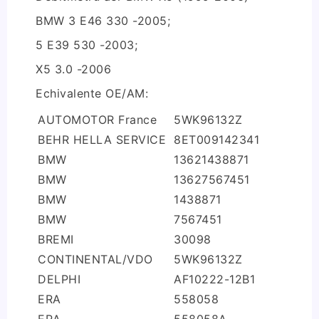
BMW 3 E46 330 -2005;
5 E39 530 -2003;
X5 3.0 -2006
Echivalente OE/AM:
AUTOMOTOR France
5WK96132Z
BEHR HELLA SERVICE
8ET009142341
BMW
13621438871
BMW
13627567451
BMW
1438871
BMW
7567451
BREMI
30098
CONTINENTAL/VDO
5WK96132Z
DELPHI
AF10222-12B1
ERA
558058