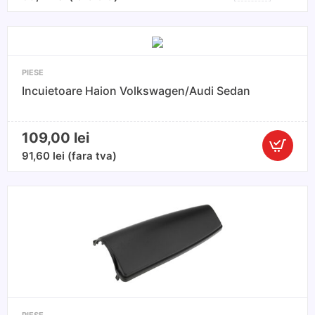
cu
cheie
incuietoare
Volkswagen
PIESE
Golf
Incuietoare Haion Volkswagen/Audi Sedan
4
(1997-
2005)
109,00
lei
Cantitate
91,60
lei
(fara tva)
Incuietoa
Haion
Volkswag
Sedan
PIESE