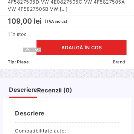
4F5827505D VW 4E0827505C VW 4F5827505A
VW 4F5827505B VW […]
109,00
lei
(TVA inclus)
1 în stoc
ADAUGĂ ÎN COȘ
Cantitate
Incuietoare
Tip:
Piese
Brand:
Haion
Volkswagen/Audi
Sedan
Descriere
Recenzii (0)
Descriere
Compatibilitate auto: