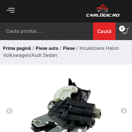
Skip
to
content
Caută
0
Caută
după:
/
/
/ Incuietoare Haion
Prima pagină
Piese auto
Piese
Volkswagen/Audi Sedan