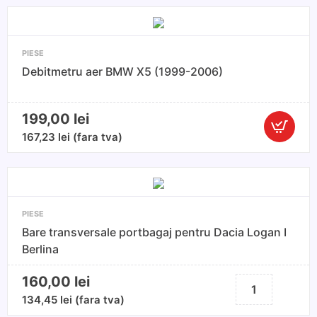
Volkswag
Passat
B5(1996-
PIESE
2005)
Debitmetru aer BMW X5 (1999-2006)
199,00
lei
Cantitate
167,23
lei
(fara tva)
Debitmet
aer
BMW
X5
PIESE
(1999-
Bare transversale portbagaj pentru Dacia Logan I
2006)
Berlina
160,00
lei
Cantitate
Bare
134,45
lei
(fara tva)
transversale