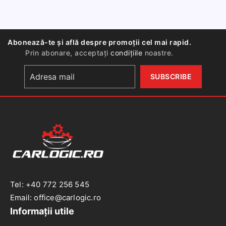
portbagaj
pentru
Dacia
Abonează-te și află despre promoții cel mai rapid.
Logan
Prin abonare, acceptați
condițiile
noastre.
I
Berlina
Tel: +40 772 256 545
Email: office@carlogic.ro
Informații utile