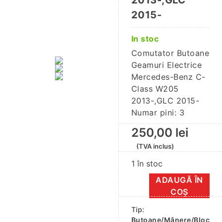
2013-,GLC
2015-
In stoc
Comutator Butoane
Geamuri Electrice
Mercedes-Benz C-
Class W205
2013-,GLC 2015-
Numar pini: 3
250,00
lei
(TVA inclus)
1 în stoc
ADAUGĂ ÎN
Cantitate
COȘ
Comutator
Tip:
Butoane
Butoane/Mânere/Bloc