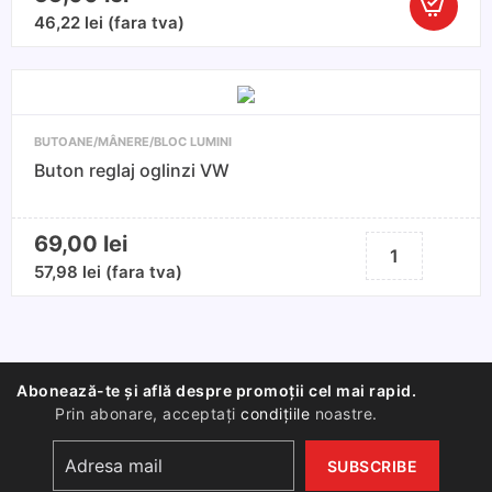
Cantitate
46,22
lei
(fara tva)
Buton
comutato
reglaj
oglinzi
BUTOANE/MÂNERE/BLOC LUMINI
electrice
Buton reglaj oglinzi VW
Renault
69,00
lei
Cantitate
Buton
57,98
lei
(fara tva)
reglaj
oglinzi
VW
Abonează-te și află despre promoții cel mai rapid.
Prin abonare, acceptați
condițiile
noastre.