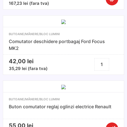
Cantitate
167,23
lei
(fara tva)
Comutato
Butoane
Geamuri
Electrice
BUTOANE/MÂNERE/BLOC LUMINI
BMW
Comutator deschidere portbagaj Ford Focus
X3
MK2
E83
2003-
42,00
lei
Cantitate
Comutator
35,29
lei
(fara tva)
deschidere
portbagaj
Ford
Focus
BUTOANE/MÂNERE/BLOC LUMINI
MK2
Buton comutator reglaj oglinzi electrice Renault
55,00
lei