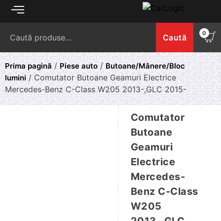
Skip
to
Caută
content
0
Caută
după:
/
/
Prima pagină
Piese auto
Butoane/Mânere/Bloc
/ Comutator Butoane Geamuri Electrice
lumini
Mercedes-Benz C-Class W205 2013-,GLC 2015-
Comutator
Butoane
Geamuri
Electrice
Mercedes-
Benz C-Class
W205