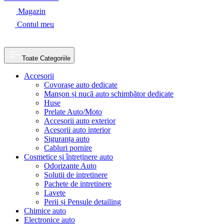
Magazin
Contul meu
Toate Categoriile
Accesorii
Covorașe auto dedicate
Manșon și nucă auto schimbător dedicate
Huse
Prelate Auto/Moto
Accesorii auto exterior
Acesorii auto interior
Siguranța auto
Cabluri pornire
Cosmetice și întreținere auto
Odorizante Auto
Solutii de intretinere
Pachete de intretinere
Lavete
Perii și Pensule detailing
Chimice auto
Electronice auto