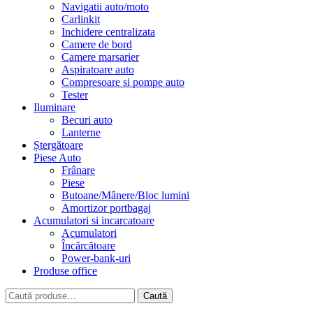
Navigatii auto/moto
Carlinkit
Inchidere centralizata
Camere de bord
Camere marsarier
Aspiratoare auto
Compresoare si pompe auto
Tester
Iluminare
Becuri auto
Lanterne
Ștergătoare
Piese Auto
Frânare
Piese
Butoane/Mânere/Bloc lumini
Amortizor portbagaj
Acumulatori si incarcatoare
Acumulatori
Încărcătoare
Power-bank-uri
Produse office
Caută
Caută
după: