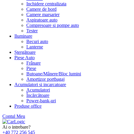
Inchidere centralizata
Camere de bord
Camere marsarier
Aspiratoare auto
Compresoare si pompe auto
Tester
Iluminare
Becuri auto
Lanterne
Ștergătoare
Piese Auto
Frânare
Piese
Butoane/Mânere/Bloc lumini
Amortizor portbagaj
Acumulatori si incarcatoare
Acumulatori
Încărcătoare
Power-bank-uri
Produse office
Contul Meu
Skip
to
Ai o intrebare?
content
+40 772 256 545