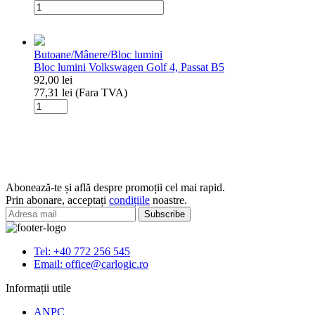
Cantitate
Buton
reglaj
oglinzi
Butoane/Mânere/Bloc lumini
VW
Bloc lumini Volkswagen Golf 4, Passat B5
92,00
lei
77,31
lei
(Fara TVA)
Cantitate
Bloc
lumini
Volkswagen
Golf
4,
Passat
Abonează-te și află despre promoții cel mai rapid.
B5
Prin abonare, acceptați
condițiile
noastre.
Tel: +40 772 256 545
Email: office@carlogic.ro
Informații utile
ANPC