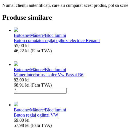
Numai clienții autentificați, care au cumpărat acest produs, pot să scri
Produse similare
Butoane/Mânere/Bloc lumini
Buton comutator reglaj oglinzi electrice Renault
55,00
lei
46,22
lei
(Fara TVA)
Cantitate
Buton
comutator
Butoane/Mânere/Bloc lumini
reglaj
Maner interior usa sofer Vw Passat B6
oglinzi
82,00
lei
electrice
68,91
lei
(Fara TVA)
Renault
Cantitate
Maner
interior
usa
Butoane/Mânere/Bloc lumini
sofer
Buton reglaj oglinzi VW
Vw
69,00
lei
Passat
57,98
lei
(Fara TVA)
B6