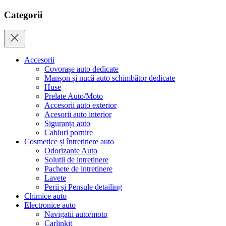
Categorii
Accesorii
Covorașe auto dedicate
Manșon și nucă auto schimbător dedicate
Huse
Prelate Auto/Moto
Accesorii auto exterior
Acesorii auto interior
Siguranța auto
Cabluri pornire
Cosmetice și întreținere auto
Odorizante Auto
Solutii de intretinere
Pachete de intretinere
Lavete
Perii și Pensule detailing
Chimice auto
Electronice auto
Navigatii auto/moto
Carlinkit