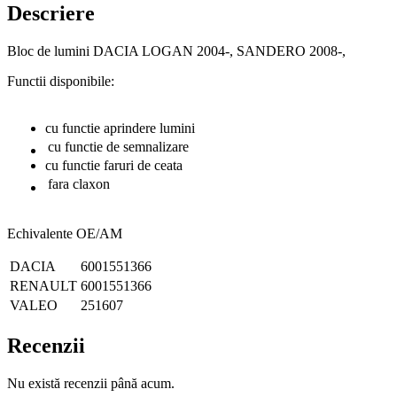
2004-,
Descriere
SANDERO
2008-,
Bloc de lumini DACIA LOGAN 2004-, SANDERO 2008-,
Functii disponibile:
cu functie aprindere lumini
cu functie de semnalizare
cu functie faruri de ceata
fara claxon
Echivalente OE/AM
DACIA
6001551366
RENAULT
6001551366
VALEO
251607
Recenzii
Nu există recenzii până acum.