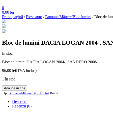
0
0,00
lei
Prima pagină
/
Piese auto
/
Butoane/Mânere/Bloc lumini
/ Bloc de 
Bloc de lumini DACIA LOGAN 2004-, SA
In stoc
Bloc de lumini DACIA LOGAN 2004-, SANDERO 2008-,
96,00
lei
(TVA inclus)
1 în stoc
Cantitate
Adaugă în coș
Bloc
Tip:
Butoane/Mânere/Bloc lumini
Brand:
de
lumini
Descriere
DACIA
Recenzii (0)
LOGAN