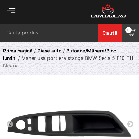
Skip
to
content
Caută
0
Caută
după:
/
/
Prima pagină
Piese auto
Butoane/Mânere/Bloc
/ Maner usa portiera stanga BMW Seria 5 F10 F11
lumini
Negru