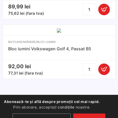
B5
89,99
lei
Cantitate
Bloc
75,62
lei
(fara tva)
lumini
Skoda
Octavia
2
BUTOANE/MÂNERE/BLOC LUMINI
2004-
Bloc lumini Volkswagen Golf 4, Passat B5
2013
92,00
lei
Cantitate
Bloc
77,31
lei
(fara tva)
lumini
Volkswagen
Golf
4,
Abonează-te și află despre promoții cel mai rapid.
Passat
Prin abonare, acceptați
condițiile
noastre.
B5