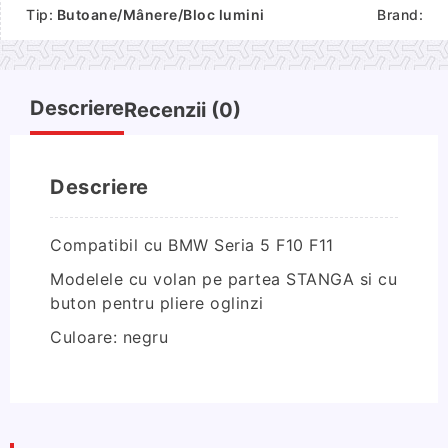
Maner
Tip:
Butoane/Mânere/Bloc lumini
Brand:
usa
portiera
stanga
BMW
Descriere
Recenzii (0)
Seria
5
F10
Descriere
F11
Negru
Compatibil cu BMW Seria 5 F10 F11
Modelele cu volan pe partea STANGA si cu
buton pentru pliere oglinzi
Culoare: negru