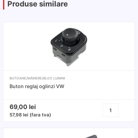
Produse similare
BUTOANE/MÂNERE/BLOC LUMINI
Buton reglaj oglinzi VW
69,00
lei
Cantitate
Buton
57,98
lei
(fara tva)
reglaj
oglinzi
VW