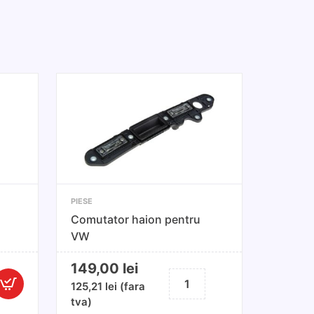
PIESE
Comutator haion pentru
VW
149,00
lei
Cantitate
125,21
lei
(fara
antitate
Comutator
tva)
ebitmetru
haion