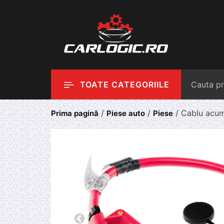
Skip
to
content
TOATE CATEGORIILE
/
/
/ Cablu acum
Prima pagină
Piese auto
Piese