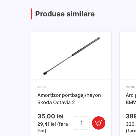
Produse similare
PIESE
PIESE
Amortizor portbagaj/hayon
Arc 
Skoda Octavia 2
BMW
Sta
35,00
lei
38
Cantitate
29,41
lei
(fara
326
Amortizor
tva)
(far
portbagaj/hayon