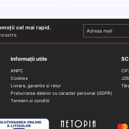
pneumatic,Perna
a
de
aer
X
BMW
(
moții cel mai rapid.
5
2
oastre.
E61
2004-/Spate
Stanga/Dreapta
Informații utile
SC
ANPC
CIF
Cookies
J26
Livrare, garantie si retur
Târ
Prelucrarea datelor cu caracter personal (GDPR)
Termeni si conditii