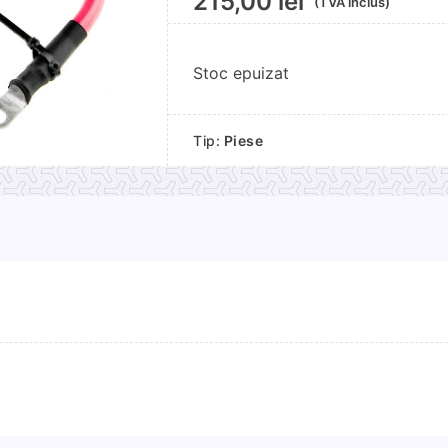
215,00
lei
(TVA inclus)
Stoc epuizat
Tip:
Piese
-