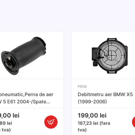
PIESE
pneumatic,Perna de aer
Debitmetru aer BMW X5
 5 E61 2004-/Spate
(1999-2006)
nga/Dreapta
9,00
lei
199,00
lei
,89
lei
167,23
lei
(fara
Cantitate
C
a tva)
tva)
Arc
D