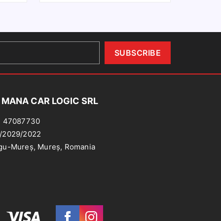
er
pentru
BMW
VW
5
1999-
006)
 MANA CAR LOGIC SRL
: 47087730
/2029/2022
gu-Mureș, Mureș, Romania