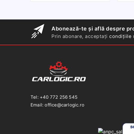
Skoda
Octavia
2
Abonează-te și află despre pro
Prin abonare, acceptați
condițiile
n
Tel: +40 772 256 545
Email: office@carlogic.ro