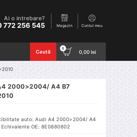
Ai o intrebare?
 772 256 545
Magazin
Contul meu
0
Caută
0,00
lei
>2010
 A4 2000>2004/ A4 B7
2010
bilitate auto: Audi A4 2000>2004/ A4
 Echivalente OE: 8E0880802