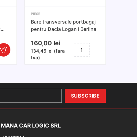
PIESE
Bare transversale portbagaj
to
pentru Dacia Logan I Berlina
160,00
lei
Cantitate
134,45
lei
(fara
antitate
Bare
tva)
apac
transversale
e
portbagaj
coperire
pentru
Dacia
onductei
Logan
e
I
dmisie
Berlina
uto
W/Skoda
 MANA CAR LOGIC SRL