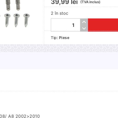
39,99
lei
(TVA inclus)
2 în stoc
Cantitate
Balamale
Tip:
Piese
torpedo
AUDI
A4
2000>2004/
A4
B7
2004>2008/
A8
2002>2010
08/ A8 2002>2010