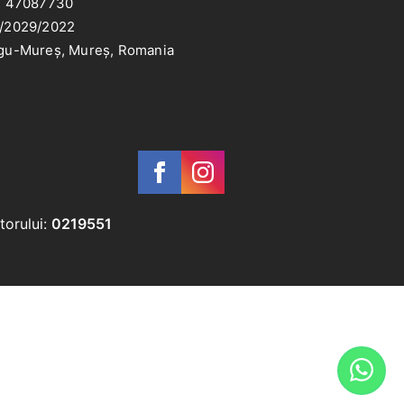
: 47087730
/2029/2022
gu-Mureș, Mureș, Romania
torului:
0219551