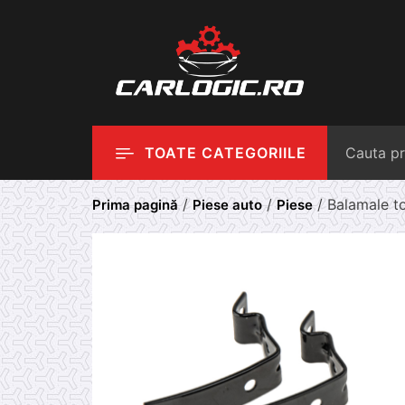
Skip
to
content
TOATE CATEGORIILE
/
/
/ Balamale 
Prima pagină
Piese auto
Piese