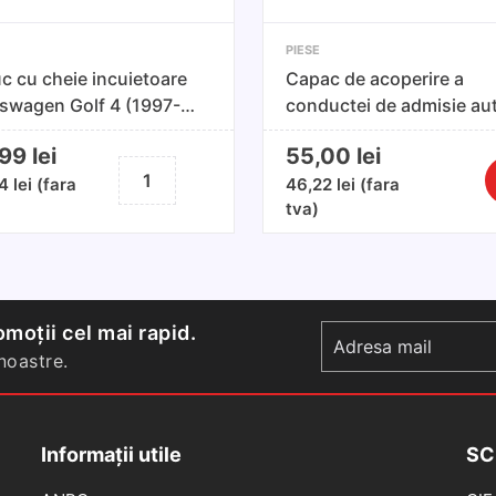
PIESE
c cu cheie incuietoare
Capac de acoperire a
swagen Golf 4 (1997-
conductei de admisie au
5)
VW/Skoda
,99
lei
55,00
lei
Cantitate
74
lei
(fara
46,22
lei
(fara
C
Butuc
tva)
C
cu
d
cheie
a
incuietoare
a
Volkswagen
c
Golf
moții cel mai rapid.
d
4
oastre.
a
(1997-
a
2005)
V
Informații utile
SC