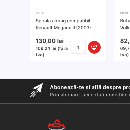
PIESE
PIESE
Spirala airbag compatibil
Butu
Renault Megane II (2003-
Volk
2008)
200
130,00
lei
82
Cantitate
109,24
lei
(fara
69,
Spirala
tva)
tva)
airbag
compatibil
Renault
Megane
II
Abonează-te și află despre pro
(2003-
Prin abonare, acceptați
condițiile
n
2008)