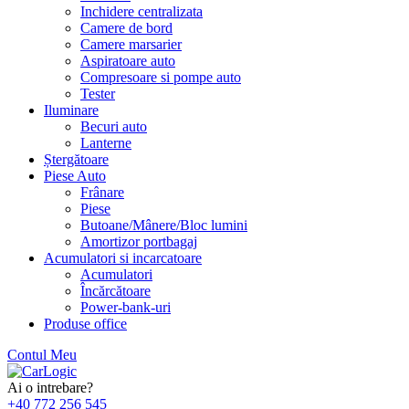
Inchidere centralizata
Camere de bord
Camere marsarier
Aspiratoare auto
Compresoare si pompe auto
Tester
Iluminare
Becuri auto
Lanterne
Ștergătoare
Piese Auto
Frânare
Piese
Butoane/Mânere/Bloc lumini
Amortizor portbagaj
Acumulatori si incarcatoare
Acumulatori
Încărcătoare
Power-bank-uri
Produse office
Contul Meu
Skip
to
Ai o intrebare?
content
+40 772 256 545