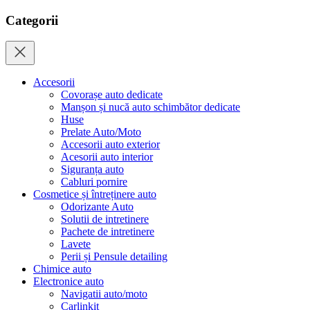
Categorii
Accesorii
Covorașe auto dedicate
Manșon și nucă auto schimbător dedicate
Huse
Prelate Auto/Moto
Accesorii auto exterior
Acesorii auto interior
Siguranța auto
Cabluri pornire
Cosmetice și întreținere auto
Odorizante Auto
Solutii de intretinere
Pachete de intretinere
Lavete
Perii și Pensule detailing
Chimice auto
Electronice auto
Navigatii auto/moto
Carlinkit