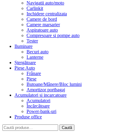
Navigatii auto/moto
Carlinkit
Inchidere centralizata
Camere de bord
Camere marsarier
Aspiratoare auto
Compresoare si pompe auto
Tester
Iluminare
Becuri auto
Lanterne
Ștergătoare
Piese Auto
Frânare
Piese
Butoane/Mânere/Bloc lumini
Amortizor portbagaj
Acumulatori si incarcatoare
Acumulatori
Încărcătoare
Power-bank-uri
Produse office
Caută
Caută
după: