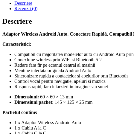
Android
Descriere
Auto,
Recenzii (0)
Conectare
Rapidă,
Descriere
Compatibil
Majoritatea
Adaptor Wireless Android Auto, Conectare Rapidă, Compatibil 
Mașinilor
Caracteristici:
Compatibil cu majoritatea modelelor auto cu Android Auto prin
Conexiune wireless prin WiFi si Bluetooth 5.2
Redare fara fir pe ecranul central al masinii
Mentine interfata originala Android Auto
Sincronizare rapida a contactelor si apelurilor prin Bluetooth
Control vocal pentru navigatie, apeluri si muzica
Raspuns rapid, fara intarzieri in imagine sau sunet
Dimensiuni:
60 × 60 × 13 mm
Dimensiuni pachet:
145 × 125 × 25 mm
Pachetul contine:
1 x Adaptor Wireless Android Auto
1 x Cablu A la C
1 x Cablu C la C