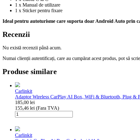
1 x Manual de utilizare
1 x Sticker pentru fixare
Ideal pentru autoturisme care suporta doar Android Auto prin cabl
Recenzii
Nu există recenzii până acum.
Numai clienții autentificați, care au cumpărat acest produs, pot să scri
Produse similare
Carlinkit
Adaptor Wireless CarPlay AI Box, WiFi & Bluetooth, Plug & Pl
185,00
lei
155,46
lei
(Fara TVA)
Cantitate
Adaptor
Wireless
CarPlay
Carlinkit
AI