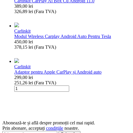
Carlinkit CarPlay Ai Box Cu Android 11.0
Box,
389,00
lei
WiFi
326,89
lei
(Fara TVA)
&
Cantitate
Bluetooth,
Carlinkit
Plug
CarPlay
&
Carlinkit
Ai
Play,
Modul Wireless Carplay Android Auto Pentru Tesla
Box
Asistent
450,00
lei
Cu
Vocal
378,15
lei
(Fara TVA)
Android
Cantitate
11.0
Modul
Wireless
Carlinkit
Carplay
Adaptor pentru Apple CarPlay și Android auto
Android
299,00
lei
Auto
251,26
lei
(Fara TVA)
Pentru
Cantitate
Tesla
Adaptor
pentru
Apple
CarPlay
și
Android
Abonează-te și află despre promoții cel mai rapid.
auto
Prin abonare, acceptați
condițiile
noastre.