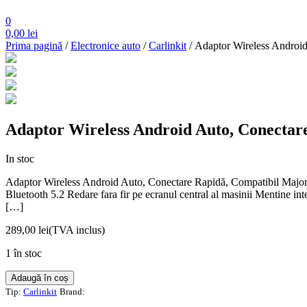
0
0,00
lei
Prima pagină
/
Electronice auto
/
Carlinkit
/ Adaptor Wireless Android
Adaptor Wireless Android Auto, Conectare
In stoc
Adaptor Wireless Android Auto, Conectare Rapidă, Compatibil Majorit
Bluetooth 5.2 Redare fara fir pe ecranul central al masinii Mentine int
[…]
289,00
lei
(TVA inclus)
1 în stoc
Cantitate
Adaugă în coș
Adaptor
Tip:
Carlinkit
Brand:
Wireless