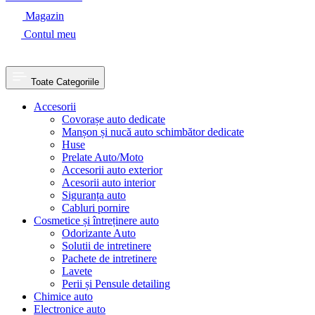
Magazin
Contul meu
Toate Categoriile
Accesorii
Covorașe auto dedicate
Manșon și nucă auto schimbător dedicate
Huse
Prelate Auto/Moto
Accesorii auto exterior
Acesorii auto interior
Siguranța auto
Cabluri pornire
Cosmetice și întreținere auto
Odorizante Auto
Solutii de intretinere
Pachete de intretinere
Lavete
Perii și Pensule detailing
Chimice auto
Electronice auto