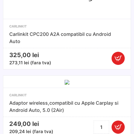
CARLINKIT
Carlinkit CPC200 A2A compatibil cu Android
Auto
325,00
lei
Cantitate
273,11
lei
(fara tva)
Carlinkit
CPC200
A2A
compatibi
CARLINKIT
cu
Adaptor wireless,compatibil cu Apple Carplay si
Android
Android Auto, 5.0 (2Air)
Auto
249,00
lei
Cantitate
Adaptor
209,24
lei
(fara tva)