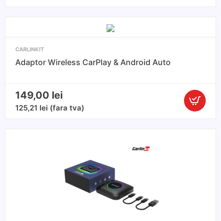
wireless,compatibi
cu
Apple
Carplay
CARLINKIT
si
Adaptor Wireless CarPlay & Android Auto
Android
Auto,
5.0
149,00
lei
(2Air)
Cantitate
125,21
lei
(fara tva)
Adaptor
Wireless
CarPlay
&
Android
Auto