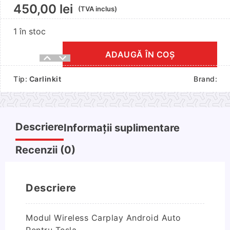
450,00
lei
(TVA inclus)
1 în stoc
ADAUGĂ ÎN COȘ
Cantitate
Modul
Tip:
Carlinkit
Brand:
Wireless
Carplay
Android
Auto
Descriere
Informații suplimentare
Pentru
Tesla
Recenzii (0)
Descriere
Modul Wireless Carplay Android Auto