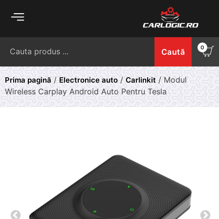
Skip
to
content
Caută
0
Caută
după:
/
/
/ Modul
Prima pagină
Electronice auto
Carlinkit
Wireless Carplay Android Auto Pentru Tesla