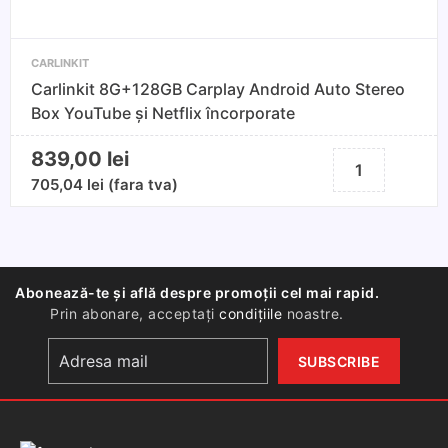
CARLINKIT
Carlinkit 8G+128GB Carplay Android Auto Stereo
Box YouTube și Netflix încorporate
839,00
lei
Cantitate
Carlinkit
705,04
lei
(fara tva)
8G+128GB
Carplay
Android
Auto
Abonează-te și află despre promoții cel mai rapid.
Stereo
Prin abonare, acceptați
condițiile
noastre.
Box
YouTube
și
Netflix
încorporate