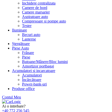
Inchidere centralizata
Camere de bord
Camere marsarier
Aspiratoare auto
Compresoare si pompe auto
Tester
Iluminare
Becuri auto
Lanterne
Ștergătoare
Piese Auto
Frânare
Piese
Butoane/Mânere/Bloc lumini
Amortizor portbagaj
Acumulatori si incarcatoare
Acumulatori
Încărcătoare
Power-bank-uri
Produse office
Contul Meu
Skip
to
Ai o intrebare?
content
+40 772 256 545