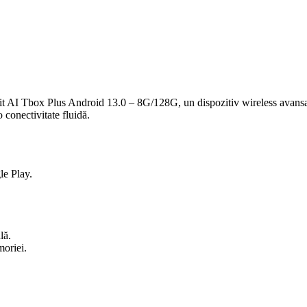
inkit AI Tbox Plus Android 13.0 – 8G/128G, un dispozitiv wireless avan
o conectivitate fluidă.
le Play.
lă.
oriei.