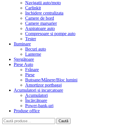
Navigatii auto/moto
Carlinkit
Inchidere centralizata
Camere de bord
Camere marsarier
Aspiratoare auto
Compresoare si pompe auto
Tester
Iluminare
Becuri auto
Lanterne
Ștergătoare
Piese Auto
Frânare
Piese
Butoane/Mânere/Bloc lumini
Amortizor portbagaj
Acumulatori si incarcatoare
Acumulatori
Încărcătoare
Power-bank-uri
Produse office
Caută
Caută
după: