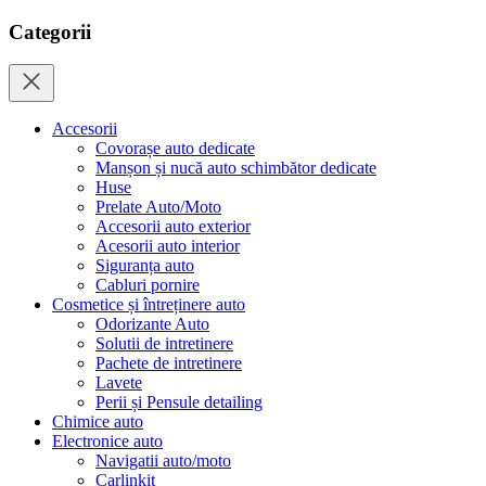
Categorii
Accesorii
Covorașe auto dedicate
Manșon și nucă auto schimbător dedicate
Huse
Prelate Auto/Moto
Accesorii auto exterior
Acesorii auto interior
Siguranța auto
Cabluri pornire
Cosmetice și întreținere auto
Odorizante Auto
Solutii de intretinere
Pachete de intretinere
Lavete
Perii și Pensule detailing
Chimice auto
Electronice auto
Navigatii auto/moto
Carlinkit