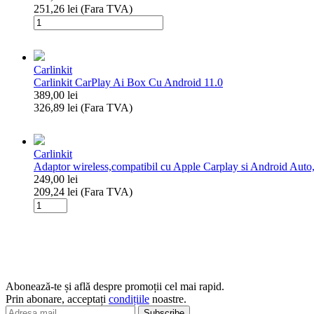
251,26
lei
(Fara TVA)
Auto
Cantitate
Adaptor
pentru
Apple
Carlinkit
CarPlay
Carlinkit CarPlay Ai Box Cu Android 11.0
și
389,00
lei
Android
326,89
lei
(Fara TVA)
auto
Cantitate
Carlinkit
CarPlay
Carlinkit
Ai
Adaptor wireless,compatibil cu Apple Carplay si Android Auto,
Box
249,00
lei
Cu
209,24
lei
(Fara TVA)
Android
Cantitate
11.0
Adaptor
wireless,compatibil
cu
Apple
Carplay
si
Abonează-te și află despre promoții cel mai rapid.
Android
Prin abonare, acceptați
condițiile
noastre.
Auto,