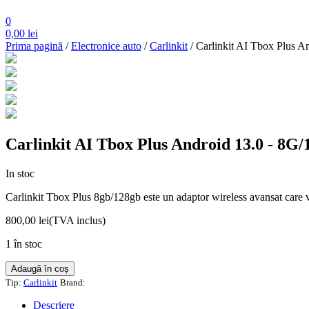
0
0,00
lei
Prima pagină
/
Electronice auto
/
Carlinkit
/ Carlinkit AI Tbox Plus 
Carlinkit AI Tbox Plus Android 13.0 - 8G
In stoc
Carlinkit Tbox Plus 8gb/128gb este un adaptor wireless avansat care va
800,00
lei
(TVA inclus)
1 în stoc
Cantitate
Adaugă în coș
Carlinkit
Tip:
Carlinkit
Brand:
AI
Tbox
Descriere