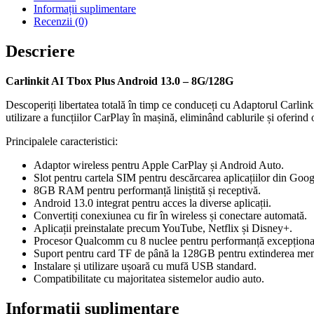
Plus
Informații suplimentare
Android
Recenzii (0)
13.0
-
Descriere
8G/128G
Carlinkit AI Tbox Plus Android 13.0 – 8G/128G
Descoperiți libertatea totală în timp ce conduceți cu Adaptorul Carl
utilizare a funcțiilor CarPlay în mașină, eliminând cablurile și oferind 
Principalele caracteristici:
Adaptor wireless pentru Apple CarPlay și Android Auto.
Slot pentru cartela SIM pentru descărcarea aplicațiilor din Goog
8GB RAM pentru performanță liniștită și receptivă.
Android 13.0 integrat pentru acces la diverse aplicații.
Convertiți conexiunea cu fir în wireless și conectare automată.
Aplicații preinstalate precum YouTube, Netflix și Disney+.
Procesor Qualcomm cu 8 nuclee pentru performanță excepționa
Suport pentru card TF de până la 128GB pentru extinderea mem
Instalare și utilizare ușoară cu mufă USB standard.
Compatibilitate cu majoritatea sistemelor audio auto.
Informații suplimentare