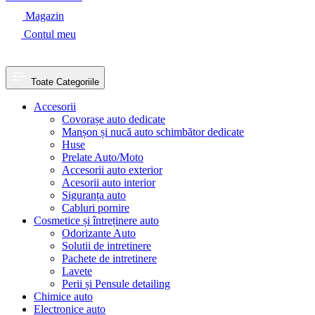
Magazin
Contul meu
Toate Categoriile
Accesorii
Covorașe auto dedicate
Manșon și nucă auto schimbător dedicate
Huse
Prelate Auto/Moto
Accesorii auto exterior
Acesorii auto interior
Siguranța auto
Cabluri pornire
Cosmetice și întreținere auto
Odorizante Auto
Solutii de intretinere
Pachete de intretinere
Lavete
Perii și Pensule detailing
Chimice auto
Electronice auto