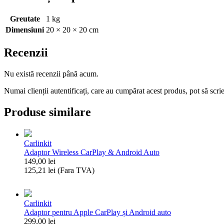
Greutate
1 kg
Dimensiuni
20 × 20 × 20 cm
Recenzii
Nu există recenzii până acum.
Numai clienții autentificați, care au cumpărat acest produs, pot să scri
Produse similare
Carlinkit
Adaptor Wireless CarPlay & Android Auto
149,00
lei
125,21
lei
(Fara TVA)
Cantitate
Adaptor
Wireless
Carlinkit
CarPlay
Adaptor pentru Apple CarPlay și Android auto
&
299,00
lei
Android