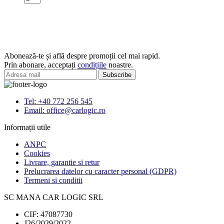
Spray
vaselina
cu
particule
de
cupru
Abonează-te și află despre promoții cel mai rapid.
450ml
Prin abonare, acceptați
condițiile
noastre.
Tel: +40 772 256 545
Email: office@carlogic.ro
Informații utile
ANPC
Cookies
Livrare, garantie si retur
Prelucrarea datelor cu caracter personal (GDPR)
Termeni si conditii
SC MANA CAR LOGIC SRL
CIF: 47087730
J26/2029/2022