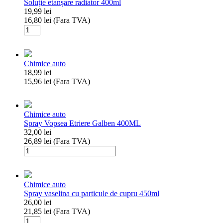
Soluţie etanșare radiator 400ml
19,99
lei
16,80
lei
(Fara TVA)
Cantitate
Soluţie
etanșare
radiator
Chimice auto
400ml
18,99
lei
15,96
lei
(Fara TVA)
Cantitate
Chimice auto
Spray Vopsea Etriere Galben 400ML
32,00
lei
26,89
lei
(Fara TVA)
Cantitate
Spray
Vopsea
Etriere
Chimice auto
Galben
Spray vaselina cu particule de cupru 450ml
400ML
26,00
lei
21,85
lei
(Fara TVA)
Cantitate