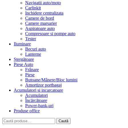
Navigatii auto/moto
Carlinkit
Inchidere centralizata
Camere de bord
Camere marsarier
Aspiratoare auto
Compresoare si pompe auto
Tester
Iluminare
Becuri auto
Lanterne
Ștergătoare
Piese Auto
Frânare
Piese
Butoane/Mânere/Bloc lumini
Amortizor portbagaj
Acumulatori si incarcatoare
Acumulatori
Încărcătoare
Power-bank-uri
Produse office
Caută
Caută
după: