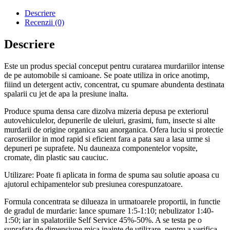
1kg
Descriere
Recenzii (0)
Descriere
Este un produs special conceput pentru curatarea murdariilor intense
de pe automobile si camioane. Se poate utiliza in orice anotimp,
fiiind un detergent activ, concentrat, cu spumare abundenta destinata
spalarii cu jet de apa la presiune inalta.
Produce spuma densa care dizolva mizeria depusa pe exteriorul
autovehiculelor, depunerile de uleiuri, grasimi, fum, insecte si alte
murdarii de origine organica sau anorganica. Ofera luciu si protectie
caroseriilor in mod rapid si eficient fara a pata sau a lasa urme si
depuneri pe suprafete. Nu dauneaza componentelor vopsite,
cromate, din plastic sau cauciuc.
Utilizare: Poate fi aplicata in forma de spuma sau solutie apoasa cu
ajutorul echipamentelor sub presiunea corespunzatoare.
Formula concentrata se dilueaza in urmatoarele proportii, in functie
de gradul de murdarie: lance spumare 1:5-1:10; nebulizator 1:40-
1:50; iar in spalatoriile Self Service 45%-50%. A se testa pe o
suprafata de dimensiune mica inainte de utilizare, pentru a verifica