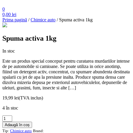
0
0,00
lei
Prima pagină
/
Chimice auto
/ Spuma activa 1kg
Spuma activa 1kg
In stoc
Este un produs special conceput pentru curatarea murdariilor intense
de pe automobile si camioane. Se poate utiliza in orice anotimp,
fiiind un detergent activ, concentrat, cu spumare abundenta destinata
spalarii cu jet de apa la presiune inalta. Produce spuma densa care
dizolva mizeria depusa pe exteriorul autovehiculelor, depunerile de
uleiuri, grasimi, fum, insecte si alte […]
19,99
lei
(TVA inclus)
4 în stoc
Cantitate
Spuma
Adaugă în coș
activa
Tip:
Chimice auto
Brand: