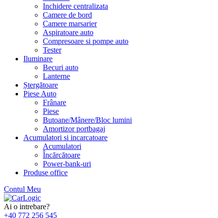
Inchidere centralizata
Camere de bord
Camere marsarier
Aspiratoare auto
Compresoare si pompe auto
Tester
Iluminare
Becuri auto
Lanterne
Ștergătoare
Piese Auto
Frânare
Piese
Butoane/Mânere/Bloc lumini
Amortizor portbagaj
Acumulatori si incarcatoare
Acumulatori
Încărcătoare
Power-bank-uri
Produse office
Contul Meu
Skip
to
Ai o intrebare?
content
+40 772 256 545