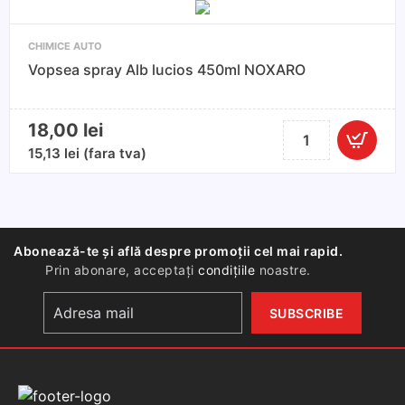
450
ml
CHIMICE AUTO
Vopsea spray Alb lucios 450ml NOXARO
18,00
lei
Cantitate
Vopsea
15,13
lei
(fara tva)
spray
Alb
lucios
450ml
Abonează-te și află despre promoții cel mai rapid.
NOXARO
Prin abonare, acceptați
condițiile
noastre.