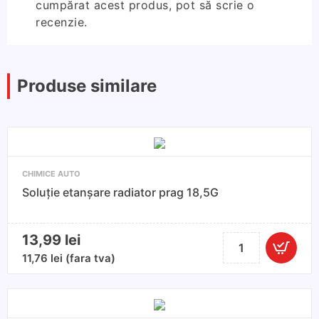
cumpărat acest produs, pot să scrie o
recenzie.
Produse similare
CHIMICE AUTO
Soluţie etanșare radiator prag 18,5G
13,99
lei
Cantitate
Soluţie
11,76
lei
(fara tva)
etanșare
radiator
prag