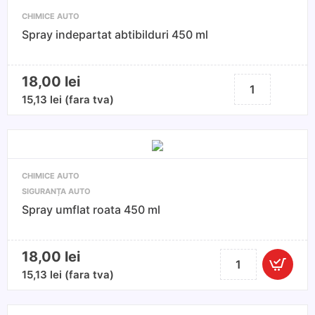
18,5G
CHIMICE AUTO
Spray indepartat abtibilduri 450 ml
18,00
lei
Cantitate
Spray
15,13
lei
(fara tva)
indepartat
abtibilduri
450
ml
CHIMICE AUTO
SIGURANȚA AUTO
Spray umflat roata 450 ml
18,00
lei
Cantitate
Spray
15,13
lei
(fara tva)
umflat
roata