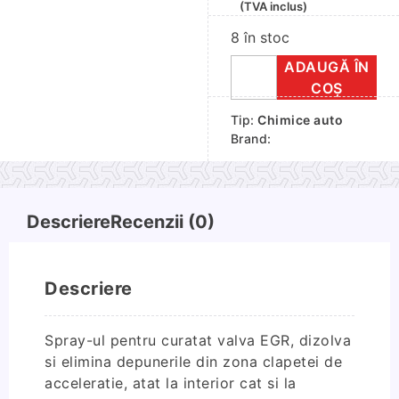
(TVA inclus)
8 în stoc
ADAUGĂ ÎN
Cantitate
COȘ
Spray
Tip:
Chimice auto
curatare
Brand:
EGR
450ml
Descriere
Recenzii (0)
Descriere
Spray-ul pentru curatat valva EGR, dizolva
si elimina depunerile din zona clapetei de
acceleratie, atat la interior cat si la