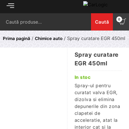
Skip
to
Caută
content
0
Caută
după:
/
/ Spray curatare EGR 450ml
Prima pagină
Chimice auto
Spray curatare
EGR 450ml
In stoc
Spray-ul pentru
curatat valva EGR,
dizolva si elimina
depunerile din zona
clapetei de
acceleratie, atat la
interior cat si la