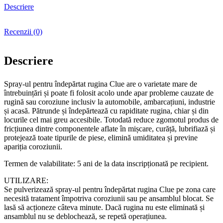
rugina
Descriere
450
ml
Recenzii (0)
Descriere
Spray-ul pentru îndepărtat rugina Clue are o varietate mare de
întrebuințări și poate fi folosit acolo unde apar probleme cauzate de
rugină sau coroziune inclusiv la automobile, ambarcațiuni, industrie
și acasă. Pătrunde și îndepărtează cu rapiditate rugina, chiar și din
locurile cel mai greu accesibile. Totodată reduce zgomotul produs de
fricțiunea dintre componentele aflate în mișcare, curăță, lubrifiază și
protejează toate tipurile de piese, elimină umiditatea și previne
apariția coroziunii.
Termen de valabilitate: 5 ani de la data inscripționată pe recipient.
UTILIZARE:
Se pulverizează spray-ul pentru îndepărtat rugina Clue pe zona care
necesită tratament împotriva coroziunii sau pe ansamblul blocat. Se
lasă să acționeze câteva minute. Dacă rugina nu este eliminată și
ansamblul nu se deblochează, se repetă operațiunea.