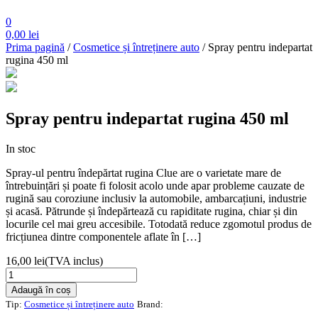
0
0,00
lei
Prima pagină
/
Cosmetice și întreținere auto
/ Spray pentru indepartat
rugina 450 ml
Spray pentru indepartat rugina 450 ml
In stoc
Spray-ul pentru îndepărtat rugina Clue are o varietate mare de
întrebuințări și poate fi folosit acolo unde apar probleme cauzate de
rugină sau coroziune inclusiv la automobile, ambarcațiuni, industrie
și acasă. Pătrunde și îndepărtează cu rapiditate rugina, chiar și din
locurile cel mai greu accesibile. Totodată reduce zgomotul produs de
fricțiunea dintre componentele aflate în […]
16,00
lei
(TVA inclus)
Cantitate
Spray
Adaugă în coș
pentru
Tip:
Cosmetice și întreținere auto
Brand:
indepartat