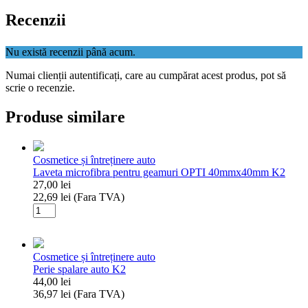
Recenzii
Nu există recenzii până acum.
Numai clienții autentificați, care au cumpărat acest produs, pot să
scrie o recenzie.
Produse similare
Cosmetice și întreținere auto
Laveta microfibra pentru geamuri OPTI 40mmx40mm K2
27,00
lei
22,69
lei
(Fara TVA)
Cantitate
Laveta
microfibra
pentru
Cosmetice și întreținere auto
geamuri
Perie spalare auto K2
OPTI
44,00
lei
40mmx40mm
36,97
lei
(Fara TVA)
K2
Cantitate