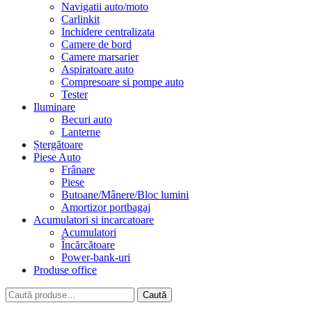
Navigatii auto/moto
Carlinkit
Inchidere centralizata
Camere de bord
Camere marsarier
Aspiratoare auto
Compresoare si pompe auto
Tester
Iluminare
Becuri auto
Lanterne
Ștergătoare
Piese Auto
Frânare
Piese
Butoane/Mânere/Bloc lumini
Amortizor portbagaj
Acumulatori si incarcatoare
Acumulatori
Încărcătoare
Power-bank-uri
Produse office
Caută
Caută
după: