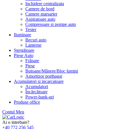
Inchidere centralizata
Camere de bord
Camere marsarier
Aspiratoare auto
Compresoare si pompe auto
Tester
Iluminare
Becuri auto
Lanterne
Ștergătoare
Piese Auto
Frânare
Piese
Butoane/Mânere/Bloc lumini
Amortizor portbagaj
Acumulatori si incarcatoare
Acumulatori
Încărcătoare
Power-bank-uri
Produse office
Contul Meu
Skip
to
Ai o intrebare?
content
+40 772 256 545