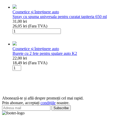
Perie
spalare
Cosmetice și întreținere auto
auto
Spray cu spuma universala pentru curatat tapiteria 650 ml
K2
31,00
lei
26,05
lei
(Fara TVA)
Cantitate
Spray
cu
spuma
Cosmetice și întreținere auto
universala
Burete cu 2 fete pentru spalare auto K2
pentru
22,00
lei
curatat
18,49
lei
(Fara TVA)
tapiteria
Cantitate
650
Burete
ml
cu
2
fete
pentru
spalare
Abonează-te și află despre promoții cel mai rapid.
auto
Prin abonare, acceptați
condițiile
noastre.
K2