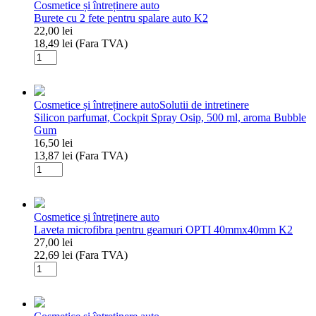
Cosmetice și întreținere auto
Burete cu 2 fete pentru spalare auto K2
22,00
lei
18,49
lei
(Fara TVA)
Cantitate
Burete
cu
2
Cosmetice și întreținere auto
Solutii de intretinere
fete
Silicon parfumat, Cockpit Spray Osip, 500 ml, aroma Bubble
pentru
Gum
spalare
16,50
lei
auto
13,87
lei
(Fara TVA)
K2
Cantitate
Silicon
parfumat,
Cockpit
Cosmetice și întreținere auto
Spray
Laveta microfibra pentru geamuri OPTI 40mmx40mm K2
Osip,
27,00
lei
500
22,69
lei
(Fara TVA)
ml,
Cantitate
aroma
Laveta
Bubble
microfibra
Gum
pentru