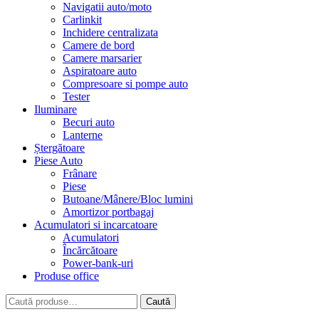
Navigatii auto/moto
Carlinkit
Inchidere centralizata
Camere de bord
Camere marsarier
Aspiratoare auto
Compresoare si pompe auto
Tester
Iluminare
Becuri auto
Lanterne
Ștergătoare
Piese Auto
Frânare
Piese
Butoane/Mânere/Bloc lumini
Amortizor portbagaj
Acumulatori si incarcatoare
Acumulatori
Încărcătoare
Power-bank-uri
Produse office
Caută
Caută
după: