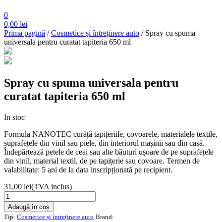
0
0,00
lei
Prima pagină
/
Cosmetice și întreținere auto
/ Spray cu spuma
universala pentru curatat tapiteria 650 ml
Spray cu spuma universala pentru
curatat tapiteria 650 ml
In stoc
Formula NANOTEC curăță tapițeriile, covoarele, materialele textile,
suprafețele din vinil sau piele, din interiorul mașinii sau din casă.
Îndepărtează petele de ceai sau alte băuturi ușoare de pe suprafețele
din vinil, material textil, de pe tapițerie sau covoare. Termen de
valabilitate: 5 ani de la data inscripționată pe recipient.
31,00
lei
(TVA inclus)
Cantitate
Spray
Adaugă în coș
cu
Tip:
Cosmetice și întreținere auto
Brand:
spuma