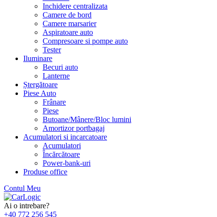
Inchidere centralizata
Camere de bord
Camere marsarier
Aspiratoare auto
Compresoare si pompe auto
Tester
Iluminare
Becuri auto
Lanterne
Ștergătoare
Piese Auto
Frânare
Piese
Butoane/Mânere/Bloc lumini
Amortizor portbagaj
Acumulatori si incarcatoare
Acumulatori
Încărcătoare
Power-bank-uri
Produse office
Contul Meu
Skip
to
Ai o intrebare?
content
+40 772 256 545