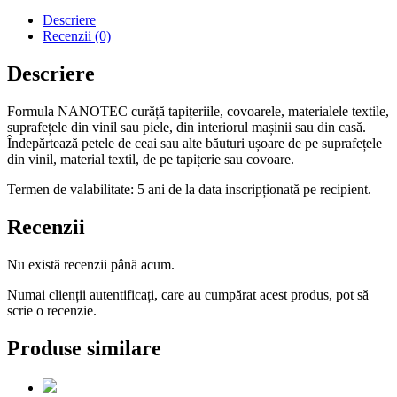
universala
Descriere
pentru
Recenzii (0)
curatat
tapiteria
Descriere
650
ml
Formula NANOTEC curăță tapițeriile, covoarele, materialele textile,
suprafețele din vinil sau piele, din interiorul mașinii sau din casă.
Îndepărtează petele de ceai sau alte băuturi ușoare de pe suprafețele
din vinil, material textil, de pe tapițerie sau covoare.
Termen de valabilitate: 5 ani de la data inscripționată pe recipient.
Recenzii
Nu există recenzii până acum.
Numai clienții autentificați, care au cumpărat acest produs, pot să
scrie o recenzie.
Produse similare