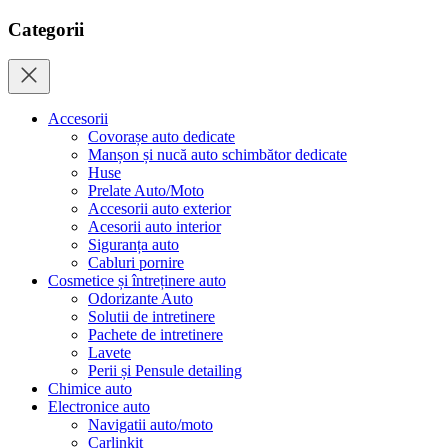
Categorii
Accesorii
Covorașe auto dedicate
Manșon și nucă auto schimbător dedicate
Huse
Prelate Auto/Moto
Accesorii auto exterior
Acesorii auto interior
Siguranța auto
Cabluri pornire
Cosmetice și întreținere auto
Odorizante Auto
Solutii de intretinere
Pachete de intretinere
Lavete
Perii și Pensule detailing
Chimice auto
Electronice auto
Navigatii auto/moto
Carlinkit