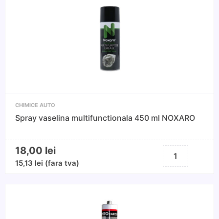
farurilor
după
polișare
10ML
CHIMICE AUTO
Spray vaselina multifunctionala 450 ml NOXARO
18,00
lei
Cantitate
Spray
15,13
lei
(fara tva)
vaselina
multifunctionala
450
ml