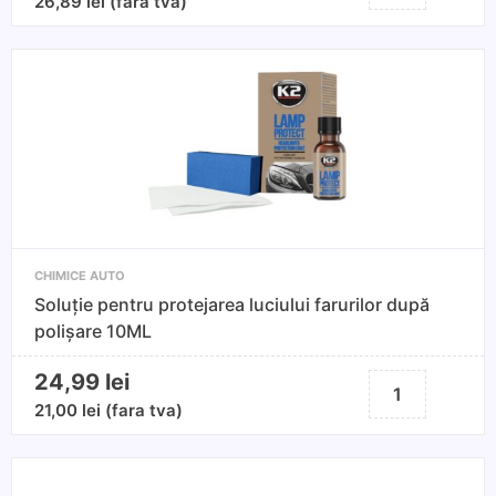
Spray
26,89
lei
(fara tva)
Vopsea
Etriere
Galben
400ML
CHIMICE AUTO
Soluție pentru protejarea luciului farurilor după
polișare 10ML
24,99
lei
Cantitate
Soluție
21,00
lei
(fara tva)
pentru
protejarea
luciului