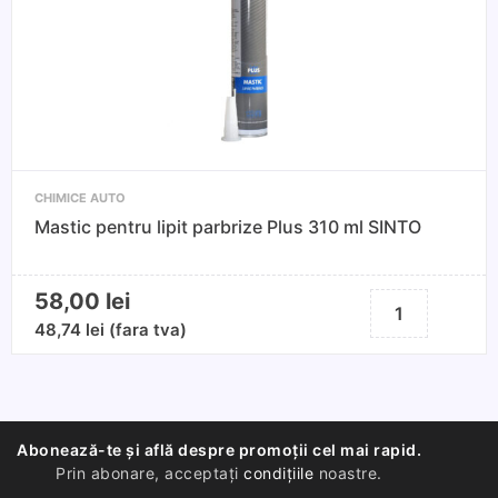
NOXARO
CHIMICE AUTO
Mastic pentru lipit parbrize Plus 310 ml SINTO
58,00
lei
Cantitate
Mastic
48,74
lei
(fara tva)
pentru
lipit
parbrize
Plus
Abonează-te și află despre promoții cel mai rapid.
310
Prin abonare, acceptați
condițiile
noastre.
ml