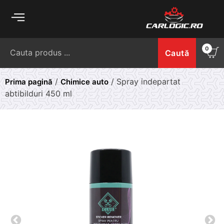
Skip
to
content
Caută
0
Caută
după:
/
/ Spray indepartat
Prima pagină
Chimice auto
abtibilduri 450 ml