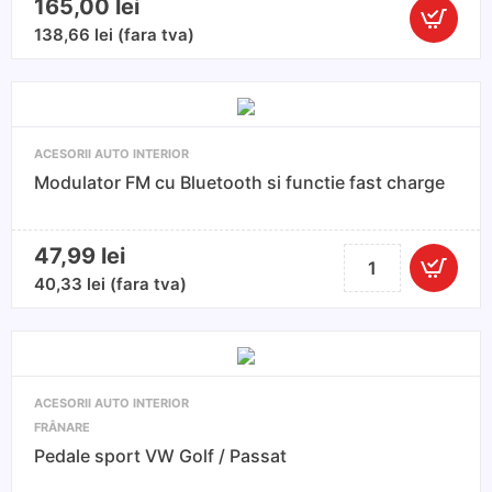
165,00
lei
Cantitate
138,66
lei
(fara tva)
Set
Pedale
BMW
X5
ACESORII AUTO INTERIOR
F15
Modulator FM cu Bluetooth si functie fast charge
(2013+)
/
X6
47,99
lei
Cantitate
F16
Modulator
40,33
lei
(fara tva)
(2014+)
FM
–
cu
Aluminiu,
Bluetooth
Cutie
si
Automată
ACESORII AUTO INTERIOR
functie
FRÂNARE
fast
Pedale sport VW Golf / Passat
charge