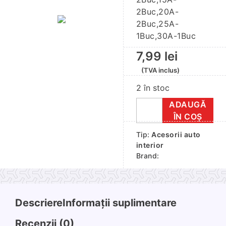
2Buc,20A-
2Buc,25A-
1Buc,30A-1Buc
7,99
lei
(TVA inclus)
2 în stoc
ADAUGĂ
Cantitate
ÎN COȘ
Set
Tip:
Acesorii auto
Siguranta
interior
Plat
Brand:
Mini
10Buc
Descriere
Informații suplimentare
Recenzii (0)