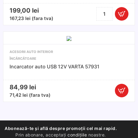
199,00
lei
Cantitate
Pedale
167,23
lei
(fara tva)
sport
VW
Golf
/
ACESORII AUTO INTERIOR
Passat
ÎNCĂRCĂTOARE
Incarcator auto USB 12V VARTA 57931
84,99
lei
Cantitate
71,42
lei
(fara tva)
Incarcato
auto
USB
12V
Abonează-te și află despre promoții cel mai rapid.
VARTA
Prin abonare, acceptați
condițiile
noastre.