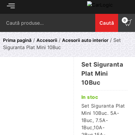
Skip
to
Caută
content
0
Caută
după:
/
/
/ Set
Prima pagină
Accesorii
Acesorii auto interior
Siguranta Plat Mini 10Buc
Set Siguranta
Plat Mini
10Buc
In stoc
Set Siguranta Plat
Mini 10Buc. 5A-
1Buc, 7.5A-
1Buc,10A-
2Buc,15A-