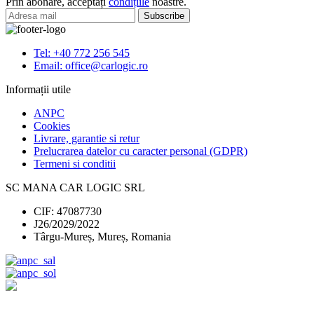
Prin abonare, acceptați
condițiile
noastre.
8V,
/Audi/Seat/Skoda
Audi
12
Q2,
TORX
Audi
Tel: +40 772 256 545
TT,
Email: office@carlogic.ro
SEAT
Leon,
Informații utile
SEAT
Ateca
ANPC
Cookies
Livrare, garantie si retur
Prelucrarea datelor cu caracter personal (GDPR)
Termeni si conditii
SC MANA CAR LOGIC SRL
CIF: 47087730
J26/2029/2022
Târgu-Mureș, Mureș, Romania