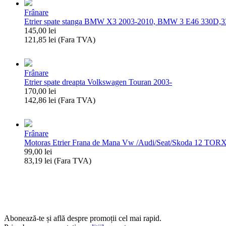
2
Frânare
etriere
Etrier spate stanga BMW X3 2003-2010, BMW 3 E46 330D,3
frana
145,00
lei
spate
121,85
lei
(Fara TVA)
electrice
Cantitate
EPB
Etrier
cu
spate
motoras
Frânare
stanga
integrat
Etrier spate dreapta Volkswagen Touran 2003-
BMW
stanga
170,00
lei
X3
+
142,86
lei
(Fara TVA)
2003-
dreapta
Cantitate
2010,
pentru
Etrier
BMW
Volkswagen
spate
3
Golf
Frânare
dreapta
E46
VII,
Motoras Etrier Frana de Mana Vw /Audi/Seat/Skoda 12 TOR
Volkswagen
330D,330I
Volkswagen
99,00
lei
Touran
1998-
Touran,
83,19
lei
(Fara TVA)
2003-
2005
Volkswagen
Cantitate
T-
Motoras
Roc,
Etrier
Skoda
Frana
Karoq,
de
Audi
Mana
Abonează-te și află despre promoții cel mai rapid.
A3
Vw