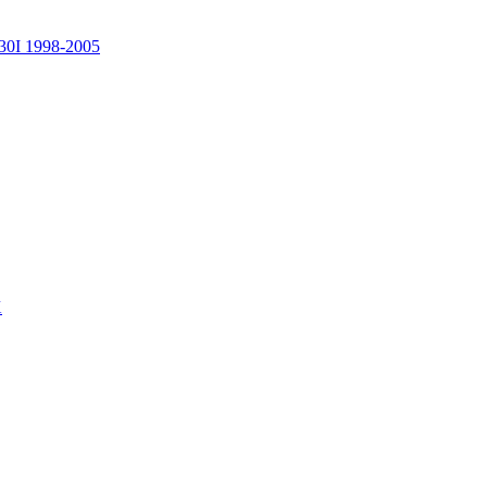
30I 1998-2005
X