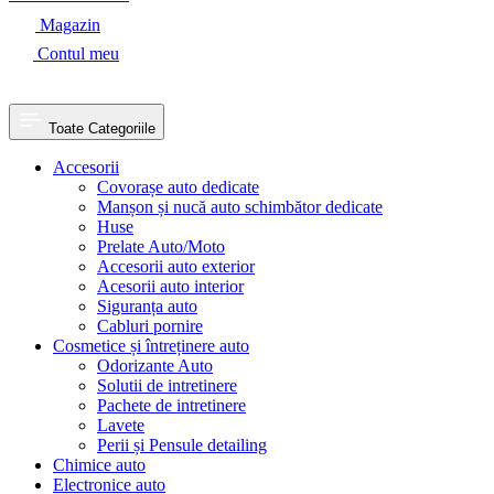
Magazin
Contul meu
Toate Categoriile
Accesorii
Covorașe auto dedicate
Manșon și nucă auto schimbător dedicate
Huse
Prelate Auto/Moto
Accesorii auto exterior
Acesorii auto interior
Siguranța auto
Cabluri pornire
Cosmetice și întreținere auto
Odorizante Auto
Solutii de intretinere
Pachete de intretinere
Lavete
Perii și Pensule detailing
Chimice auto
Electronice auto