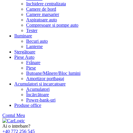
Inchidere centralizata
Camere de bord
Camere marsarier
Aspiratoare auto
Compresoare si pompe auto
Tester
Iluminare
Becuri auto
Lanterne
Ștergătoare
Piese Auto
Frânare
Piese
Butoane/Mânere/Bloc lumini
Amortizor portbagaj
Acumulatori si incarcatoare
Acumulatori
Încărcătoare
Power-bank-uri
Produse office
Contul Meu
Skip
to
Ai o intrebare?
content
+40 772 256 545