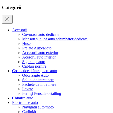
Categorii
Accesorii
Covorașe auto dedicate
Manșon și nucă auto schimbător dedicate
Huse
Prelate Auto/Moto
Accesorii auto exterior
Acesorii auto interior
Siguranța auto
Cabluri pornire
Cosmetice și întreținere auto
Odorizante Auto
Solutii de intretinere
Pachete de intretinere
Lavete
Perii și Pensule detailing
Chimice auto
Electronice auto
Navigatii auto/moto
Carlinkit