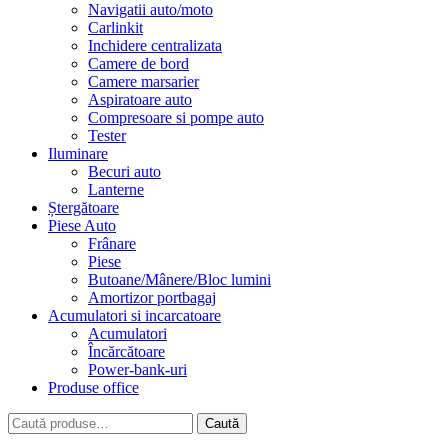
Navigatii auto/moto
Carlinkit
Inchidere centralizata
Camere de bord
Camere marsarier
Aspiratoare auto
Compresoare si pompe auto
Tester
Iluminare
Becuri auto
Lanterne
Ștergătoare
Piese Auto
Frânare
Piese
Butoane/Mânere/Bloc lumini
Amortizor portbagaj
Acumulatori si incarcatoare
Acumulatori
Încărcătoare
Power-bank-uri
Produse office
Caută
Caută
după: