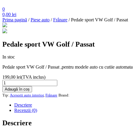
0
0,00
lei
Prima pagină
/
Piese auto
/
Frânare
/ Pedale sport VW Golf / Passat
Pedale sport VW Golf / Passat
In stoc
Pedale sport VW Golf / Passat ,pentru modele auto cu cutiie autom
199,00
lei
(TVA inclus)
Cantitate
Pedale
Adaugă în coș
sport
Tip:
Acesorii auto interior
,
Frânare
Brand:
VW
Golf
Descriere
/
Recenzii (0)
Passat
Descriere