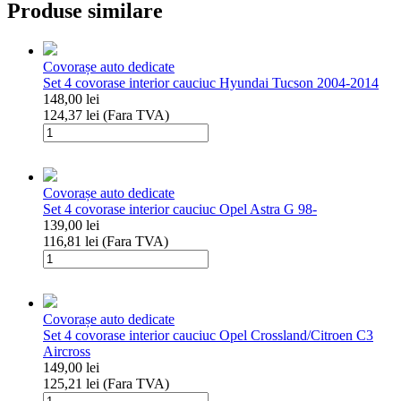
Produse similare
Covorașe auto dedicate
Set 4 covorase interior cauciuc Hyundai Tucson 2004-2014
148,00
lei
124,37
lei
(Fara TVA)
Cantitate
Set
4
covorase
Covorașe auto dedicate
interior
Set 4 covorase interior cauciuc Opel Astra G 98-
cauciuc
139,00
lei
Hyundai
116,81
lei
(Fara TVA)
Tucson
Cantitate
2004-
Set
2014
4
covorase
Covorașe auto dedicate
interior
Set 4 covorase interior cauciuc Opel Crossland/Citroen C3
cauciuc
Aircross
Opel
149,00
lei
Astra
125,21
lei
(Fara TVA)
G
Cantitate