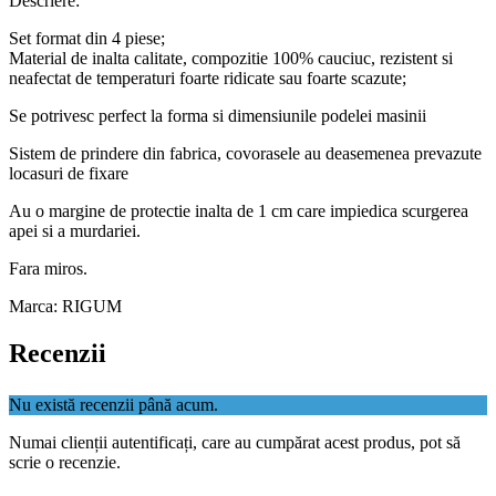
Descriere:
Set format din 4 piese;
Material de inalta calitate, compozitie 100% cauciuc, rezistent si
neafectat de temperaturi foarte ridicate sau foarte scazute;
Se potrivesc perfect la forma si dimensiunile podelei masinii
Sistem de prindere din fabrica, covorasele au deasemenea prevazute
locasuri de fixare
Au o margine de protectie inalta de 1 cm care impiedica scurgerea
apei si a murdariei.
Fara miros.
Marca: RIGUM
Recenzii
Nu există recenzii până acum.
Numai clienții autentificați, care au cumpărat acest produs, pot să
scrie o recenzie.