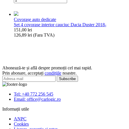
98-
Set
4
covorase
Covorașe auto dedicate
interior
Set 4 covorase interior cauciuc Dacia Duster 2018-
cauciuc
151,00
lei
Opel
126,89
lei
(Fara TVA)
Crossland/Citroen
Cantitate
C3
Set
Aircross
4
covorase
interior
cauciuc
Abonează-te și află despre promoții cel mai rapid.
Dacia
Prin abonare, acceptați
condițiile
noastre.
Duster
2018-
Tel: +40 772 256 545
Email: office@carlogic.ro
Informații utile
ANPC
Cookies