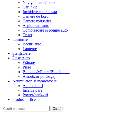
Navigatii auto/moto
Carlinkit
Inchidere centralizata
Camere de bord
Camere marsarier
Aspiratoare auto
Compresoare si pompe auto
Tester
Iluminare
Becuri auto
Lanterne
Ștergătoare
Piese Auto
Frânare
Piese
Butoane/Mânere/Bloc lumini
Amortizor portbagaj
Acumulatori si incarcatoare
Acumulatori
Încărcătoare
Power-bank-uri
Produse office
Caută
Caută
după: