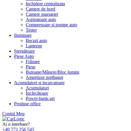
Inchidere centralizata
Camere de bord
Camere marsarier
Aspiratoare auto
Compresoare si pompe auto
Tester
Iluminare
Becuri auto
Lanterne
Ștergătoare
Piese Auto
Frânare
Piese
Butoane/Mânere/Bloc lumini
Amortizor portbagaj
Acumulatori si incarcatoare
Acumulatori
Încărcătoare
Power-bank-uri
Produse office
Contul Meu
Skip
to
Ai o intrebare?
content
+40 772 256 545