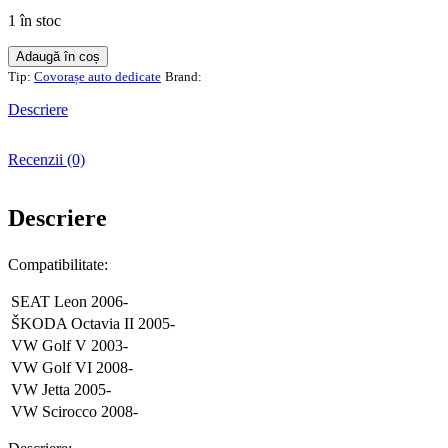
1 în stoc
Cantitate
Adaugă în coș
Set
Tip:
Covorașe auto dedicate
Brand:
4
covorase
Descriere
interior
cauciuc
Recenzii (0)
SKODA
Octavia
II/VW
Descriere
Golf
V,
VI
Compatibilitate:
SEAT Leon 2006-
ŠKODA Octavia II 2005-
VW Golf V 2003-
VW Golf VI 2008-
VW Jetta 2005-
VW Scirocco 2008-