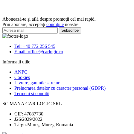
interior
cauciuc
BMW
Abonează-te și află despre promoții cel mai rapid.
seria
Prin abonare, acceptați
condițiile
noastre.
3/4
RIGUM
Tel: +40 772 256 545
Email: office@carlogic.ro
Informații utile
ANPC
Cookies
Livrare, garantie si retur
Prelucrarea datelor cu caracter personal (GDPR)
Termeni si conditii
SC MANA CAR LOGIC SRL
CIF: 47087730
J26/2029/2022
Târgu-Mureș, Mureș, Romania