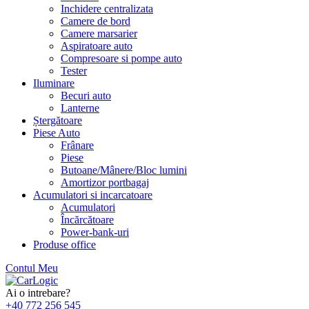
Inchidere centralizata
Camere de bord
Camere marsarier
Aspiratoare auto
Compresoare si pompe auto
Tester
Iluminare
Becuri auto
Lanterne
Ștergătoare
Piese Auto
Frânare
Piese
Butoane/Mânere/Bloc lumini
Amortizor portbagaj
Acumulatori si incarcatoare
Acumulatori
Încărcătoare
Power-bank-uri
Produse office
Contul Meu
Skip
to
Ai o intrebare?
content
+40 772 256 545