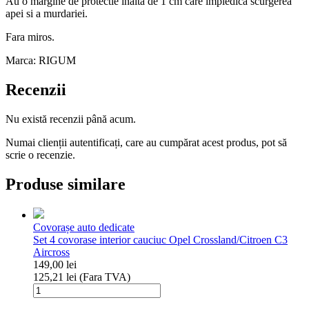
Au o margine de protectie inalta de 1 cm care impiedica scurgerea
apei si a murdariei.
Fara miros.
Marca: RIGUM
Recenzii
Nu există recenzii până acum.
Numai clienții autentificați, care au cumpărat acest produs, pot să
scrie o recenzie.
Produse similare
Covorașe auto dedicate
Set 4 covorase interior cauciuc Opel Crossland/Citroen C3
Aircross
149,00
lei
125,21
lei
(Fara TVA)
Cantitate
Set