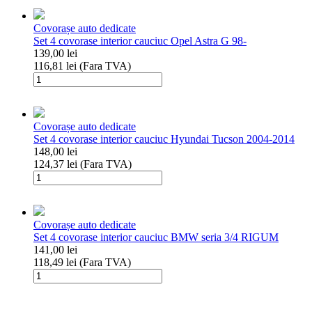
4
covorase
Covorașe auto dedicate
interior
Set 4 covorase interior cauciuc Opel Astra G 98-
cauciuc
139,00
lei
Opel
116,81
lei
(Fara TVA)
Crossland/Citroen
Cantitate
C3
Set
Aircross
4
covorase
Covorașe auto dedicate
interior
Set 4 covorase interior cauciuc Hyundai Tucson 2004-2014
cauciuc
148,00
lei
Opel
124,37
lei
(Fara TVA)
Astra
Cantitate
G
Set
98-
4
covorase
Covorașe auto dedicate
interior
Set 4 covorase interior cauciuc BMW seria 3/4 RIGUM
cauciuc
141,00
lei
Hyundai
118,49
lei
(Fara TVA)
Tucson
Cantitate
2004-
Set
2014
4
covorase