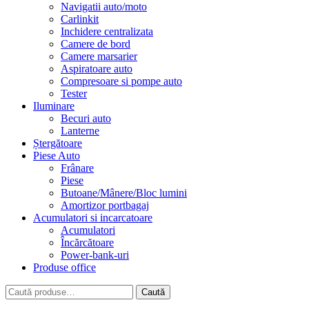
Navigatii auto/moto
Carlinkit
Inchidere centralizata
Camere de bord
Camere marsarier
Aspiratoare auto
Compresoare si pompe auto
Tester
Iluminare
Becuri auto
Lanterne
Ștergătoare
Piese Auto
Frânare
Piese
Butoane/Mânere/Bloc lumini
Amortizor portbagaj
Acumulatori si incarcatoare
Acumulatori
Încărcătoare
Power-bank-uri
Produse office
Caută
Caută
după: