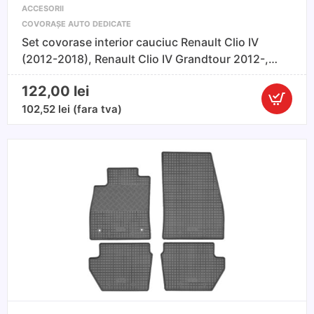
ACCESORII
COVORAȘE AUTO DEDICATE
Set covorase interior cauciuc Renault Clio IV
(2012-2018), Renault Clio IV Grandtour 2012-,
Renault Clio III, Renault Clio III Grandtour 2006-
122,00
lei
Cantitate
102,52
lei
(fara tva)
Set
covorase
interior
cauciuc
Renault
Clio
IV
(2012-
2018),
Renault
Clio
IV