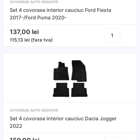
COVORAȘE AUTO DEDICATE
Grandtou
Set 4 covorase interior cauciuc Ford Fiesta
2012-,
2017-/Ford Puma 2020-
Renault
Clio
137,00
lei
Cantitate
III,
Set
115,13
lei
(fara tva)
Renault
4
Clio
covorase
III
interior
Grandtou
cauciuc
2006-
Ford
Fiesta
2017-/Ford
Puma
2020-
COVORAȘE AUTO DEDICATE
Set 4 covorase interior cauciuc Dacia Jogger
2022