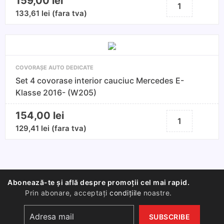
159,00
lei
Cantitate
Set
133,61
lei
(fara tva)
4
covorase
interior
cauciuc
COVORAȘE AUTO DEDICATE
Dacia
Set 4 covorase interior cauciuc Mercedes E-
Jogger
Klasse 2016- (W205)
2022
154,00
lei
Cantitate
Set
129,41
lei
(fara tva)
4
covorase
interior
cauciuc
Abonează-te și află despre promoții cel mai rapid.
Mercedes
Prin abonare, acceptați
condițiile
noastre.
E-
Klasse
2016-