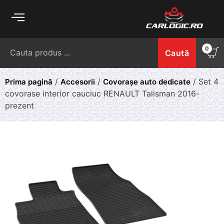
Skip
to
content
Caută
0
Caută
după:
/
/
/ Set 4
Prima pagină
Accesorii
Covorașe auto dedicate
covorase interior cauciuc RENAULT Talisman 2016-
prezent