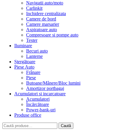
Navigatii auto/moto
Carlinkit
Inchidere centralizata
Camere de bord
Camere marsarier
Aspiratoare auto
Compresoare si pompe auto
Tester
Iluminare
Becuri auto
Lanterne
Ștergătoare
Piese Auto
Frânare
Piese
Butoane/Mânere/Bloc lumini
Amortizor portbagaj
Acumulatori si incarcatoare
Acumulatori
Încărcătoare
Power-bank-uri
Produse office
Caută
Caută
după: