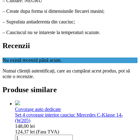
– Culoare: NEGRU
– Create dupa forma si dimensiunile fiecarei masini;
– Suprafata antiaderenta din cauciuc;
– Cauciucul nu se intareste la temperaturi scazute.
Recenzii
Nu există recenzii până acum.
Numai clienții autentificați, care au cumpărat acest produs, pot să
scrie o recenzie.
Produse similare
Covorașe auto dedicate
Set 4 covorase interior cauciuc Mercedes C-Klasse 14-
(W205)
148,00
lei
124,37
lei
(Fara TVA)
Cantitate