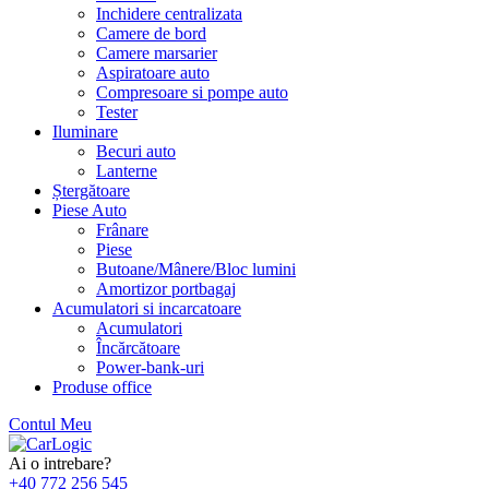
Inchidere centralizata
Camere de bord
Camere marsarier
Aspiratoare auto
Compresoare si pompe auto
Tester
Iluminare
Becuri auto
Lanterne
Ștergătoare
Piese Auto
Frânare
Piese
Butoane/Mânere/Bloc lumini
Amortizor portbagaj
Acumulatori si incarcatoare
Acumulatori
Încărcătoare
Power-bank-uri
Produse office
Contul Meu
Skip
to
Ai o intrebare?
content
+40 772 256 545