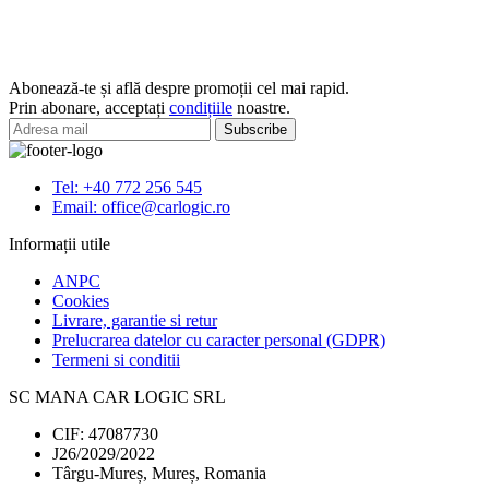
3/Sandero
covorase
Stepway
interior
cauciuc
Mazda
Abonează-te și află despre promoții cel mai rapid.
CX-
Prin abonare, acceptați
condițiile
noastre.
5
II
2017-
prezent
Tel: +40 772 256 545
Email: office@carlogic.ro
Informații utile
ANPC
Cookies
Livrare, garantie si retur
Prelucrarea datelor cu caracter personal (GDPR)
Termeni si conditii
SC MANA CAR LOGIC SRL
CIF: 47087730
J26/2029/2022
Târgu-Mureș, Mureș, Romania