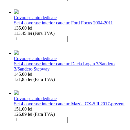
Set
4
covorase
Covorașe auto dedicate
interior
Set 4 covorase interior cauciuc Ford Focus 2004-2011
cauciuc
135,00
lei
Mercedes
113,45
lei
(Fara TVA)
C-
Cantitate
Klasse
Set
14-
4
(W205)
covorase
Covorașe auto dedicate
interior
Set 4 covorase interior cauciuc Dacia Logan 3/Sandero
cauciuc
3/Sandero Stepway
Ford
145,00
lei
Focus
121,85
lei
(Fara TVA)
2004-
Cantitate
2011
Set
4
Covorașe auto dedicate
covorase
Set 4 covorase interior cauciuc Mazda CX-5 II 2017-prezent
interior
151,00
lei
cauciuc
126,89
lei
(Fara TVA)
Dacia
Cantitate
Logan
Set
3/Sandero
4