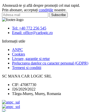
Ford
Abonează-te și află despre promoții cel mai rapid.
Focus
Prin abonare, acceptați
condițiile
noastre.
2011-
2017
Tel: +40 772 256 545
Email: office@carlogic.ro
Informații utile
ANPC
Cookies
Livrare, garantie si retur
Prelucrarea datelor cu caracter personal (GDPR)
Termeni si conditii
SC MANA CAR LOGIC SRL
CIF: 47087730
J26/2029/2022
Târgu-Mureș, Mureș, Romania