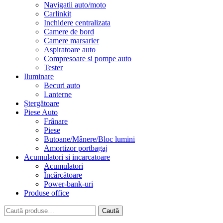
Navigatii auto/moto
Carlinkit
Inchidere centralizata
Camere de bord
Camere marsarier
Aspiratoare auto
Compresoare si pompe auto
Tester
Iluminare
Becuri auto
Lanterne
Ștergătoare
Piese Auto
Frânare
Piese
Butoane/Mânere/Bloc lumini
Amortizor portbagaj
Acumulatori si incarcatoare
Acumulatori
Încărcătoare
Power-bank-uri
Produse office
Caută
Caută
după: