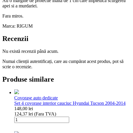
Au o margine de protectie inalta de 1 cm care impiedica scurgerea
apei si a murdariei.
Fara miros.
Marca: RIGUM
Recenzii
Nu există recenzii până acum.
Numai clienții autentificați, care au cumpărat acest produs, pot să
scrie o recenzie.
Produse similare
Covorașe auto dedicate
Set 4 covorase interior cauciuc Hyundai Tucson 2004-2014
148,00
lei
124,37
lei
(Fara TVA)
Cantitate
Set
4