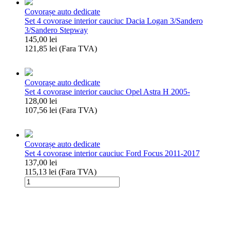
covorase
Covorașe auto dedicate
interior
Set 4 covorase interior cauciuc Dacia Logan 3/Sandero
cauciuc
3/Sandero Stepway
Hyundai
145,00
lei
Tucson
121,85
lei
(Fara TVA)
2004-
Cantitate
2014
Set
4
Covorașe auto dedicate
covorase
Set 4 covorase interior cauciuc Opel Astra H 2005-
interior
128,00
lei
cauciuc
107,56
lei
(Fara TVA)
Dacia
Cantitate
Logan
Set
3/Sandero
4
3/Sandero
Covorașe auto dedicate
covorase
Stepway
Set 4 covorase interior cauciuc Ford Focus 2011-2017
interior
137,00
lei
cauciuc
115,13
lei
(Fara TVA)
Opel
Cantitate
Astra
Set
H
4
2005-
covorase
interior
cauciuc