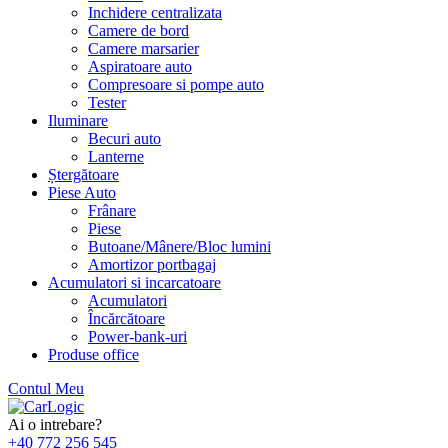
Inchidere centralizata
Camere de bord
Camere marsarier
Aspiratoare auto
Compresoare si pompe auto
Tester
Iluminare
Becuri auto
Lanterne
Ștergătoare
Piese Auto
Frânare
Piese
Butoane/Mânere/Bloc lumini
Amortizor portbagaj
Acumulatori si incarcatoare
Acumulatori
Încărcătoare
Power-bank-uri
Produse office
Contul Meu
Skip
to
Ai o intrebare?
content
+40 772 256 545