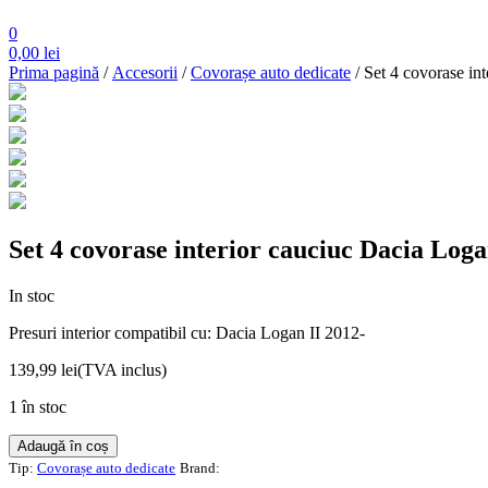
0
0,00
lei
Prima pagină
/
Accesorii
/
Covorașe auto dedicate
/ Set 4 covorase in
Set 4 covorase interior cauciuc Dacia Loga
In stoc
Presuri interior compatibil cu: Dacia Logan II 2012-
139,99
lei
(TVA inclus)
1 în stoc
Cantitate
Adaugă în coș
Set
Tip:
Covorașe auto dedicate
Brand:
4