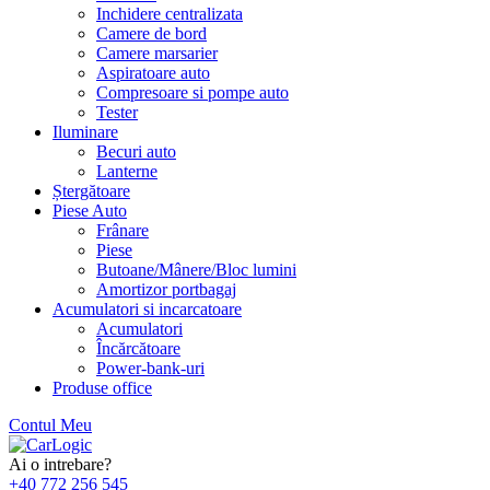
Inchidere centralizata
Camere de bord
Camere marsarier
Aspiratoare auto
Compresoare si pompe auto
Tester
Iluminare
Becuri auto
Lanterne
Ștergătoare
Piese Auto
Frânare
Piese
Butoane/Mânere/Bloc lumini
Amortizor portbagaj
Acumulatori si incarcatoare
Acumulatori
Încărcătoare
Power-bank-uri
Produse office
Contul Meu
Skip
to
Ai o intrebare?
content
+40 772 256 545