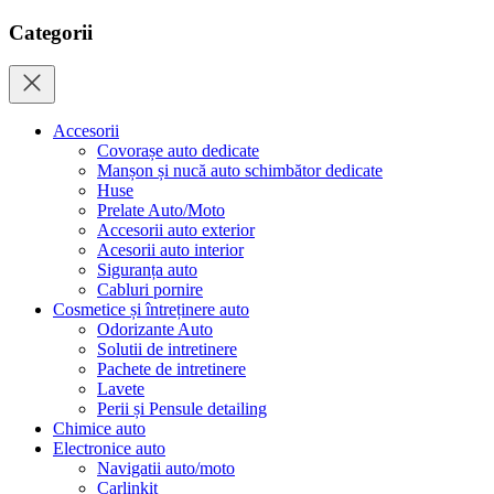
Categorii
Accesorii
Covorașe auto dedicate
Manșon și nucă auto schimbător dedicate
Huse
Prelate Auto/Moto
Accesorii auto exterior
Acesorii auto interior
Siguranța auto
Cabluri pornire
Cosmetice și întreținere auto
Odorizante Auto
Solutii de intretinere
Pachete de intretinere
Lavete
Perii și Pensule detailing
Chimice auto
Electronice auto
Navigatii auto/moto
Carlinkit