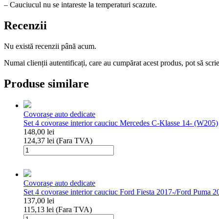
– Cauciucul nu se intareste la temperaturi scazute.
Recenzii
Nu există recenzii până acum.
Numai clienții autentificați, care au cumpărat acest produs, pot să scri
Produse similare
Covorașe auto dedicate
Set 4 covorase interior cauciuc Mercedes C-Klasse 14- (W205)
148,00
lei
124,37
lei
(Fara TVA)
Cantitate
Set
4
covorase
Covorașe auto dedicate
interior
Set 4 covorase interior cauciuc Ford Fiesta 2017-/Ford Puma 2
cauciuc
137,00
lei
Mercedes
115,13
lei
(Fara TVA)
C-
Cantitate