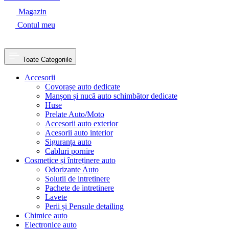
Magazin
Contul meu
Toate Categoriile
Accesorii
Covorașe auto dedicate
Manșon și nucă auto schimbător dedicate
Huse
Prelate Auto/Moto
Accesorii auto exterior
Acesorii auto interior
Siguranța auto
Cabluri pornire
Cosmetice și întreținere auto
Odorizante Auto
Solutii de intretinere
Pachete de intretinere
Lavete
Perii și Pensule detailing
Chimice auto
Electronice auto