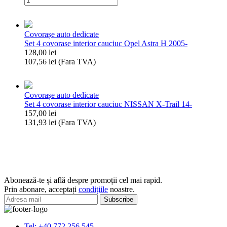
Klasse
Set
14-
4
(W205)
covorase
Covorașe auto dedicate
interior
Set 4 covorase interior cauciuc Opel Astra H 2005-
cauciuc
128,00
lei
Ford
107,56
lei
(Fara TVA)
Fiesta
Cantitate
2017-/Ford
Set
Puma
4
2020-
Covorașe auto dedicate
covorase
Set 4 covorase interior cauciuc NISSAN X-Trail 14-
interior
157,00
lei
cauciuc
131,93
lei
(Fara TVA)
Opel
Cantitate
Astra
Set
H
4
2005-
covorase
interior
cauciuc
Abonează-te și află despre promoții cel mai rapid.
NISSAN
Prin abonare, acceptați
condițiile
noastre.
X-
Trail
14-
Tel: +40 772 256 545