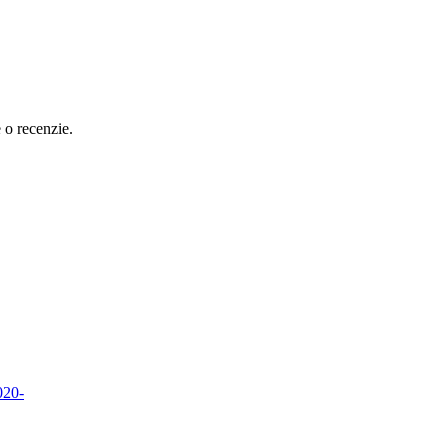
e o recenzie.
020-