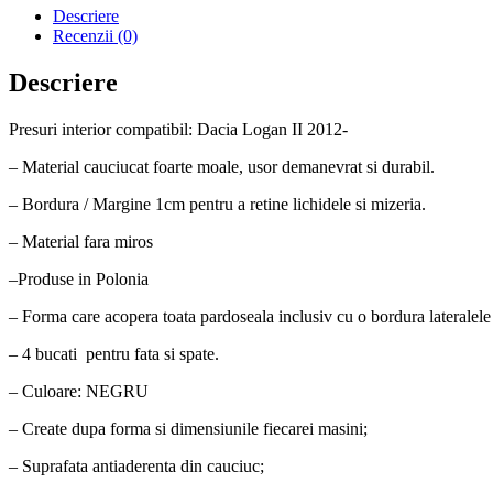
covorase
Descriere
interior
Recenzii (0)
cauciuc
Dacia
Descriere
Logan
II
Presuri interior compatibil: Dacia Logan II 2012-
2012-
– Material cauciucat foarte moale, usor demanevrat si durabil.
– Bordura / Margine 1cm pentru a retine lichidele si mizeria.
– Material fara miros
–Produse in Polonia
– Forma care acopera toata pardoseala inclusiv cu o bordura lateralele 
– 4 bucati pentru fata si spate.
– Culoare: NEGRU
– Create dupa forma si dimensiunile fiecarei masini;
– Suprafata antiaderenta din cauciuc;