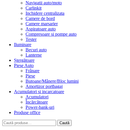
Navigatii auto/moto
Carlinkit
Inchidere centralizata
Camere de bord
Camere marsarier
Aspiratoare auto
Compresoare si pompe auto
Tester
Iluminare
Becuri auto
Lanterne
Ștergătoare
Piese Auto
Frânare
Piese
Butoane/Mânere/Bloc lumini
Amortizor portbagaj
Acumulatori si incarcatoare
Acumulatori
Încărcătoare
Power-bank-uri
Produse office
Caută
Caută
după: