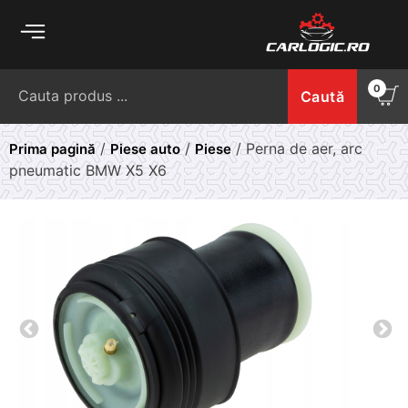
Skip
to
content
Caută
0
Caută
după:
/
/
/ Perna de aer, arc
Prima pagină
Piese auto
Piese
pneumatic BMW X5 X6