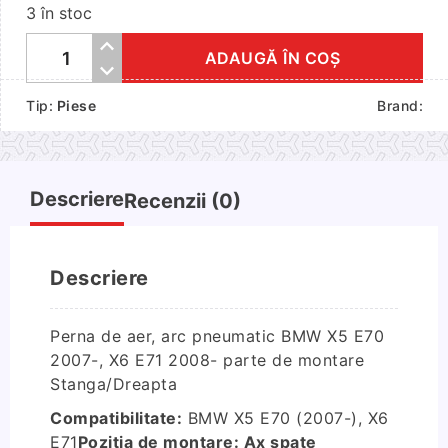
3 în stoc
ADAUGĂ ÎN COȘ
Cantitate
Perna
Tip:
Piese
Brand:
de
aer,
arc
pneumatic
Descriere
Recenzii (0)
BMW
X5
X6
Descriere
Perna de aer, arc pneumatic BMW X5 E70
2007-, X6 E71 2008- parte de montare
Stanga/Dreapta
Compatibilitate:
BMW X5 E70 (2007-), X6
E71
Pozitia de montare: Ax spate