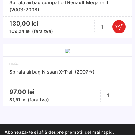
Spirala airbag compatibil Renault Megane II
(2003-2008)
130,00
lei
Cantitate
Spirala
109,24
lei
(fara tva)
airbag
compatibil
Renault
Megane
PIESE
II
Spirala airbag Nissan X-Trail (2007->)
(2003-
2008)
97,00
lei
Cantitate
Spirala
81,51
lei
(fara tva)
airbag
Nissan
X-
Trail
Abonează-te și află despre promoții cel mai rapid.