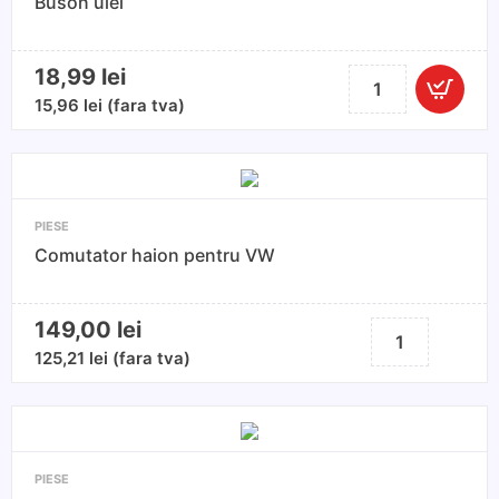
Buson ulei
18,99
lei
Cantitate
Buson
15,96
lei
(fara tva)
ulei
PIESE
Comutator haion pentru VW
149,00
lei
Cantitate
Comutator
125,21
lei
(fara tva)
haion
pentru
VW
PIESE