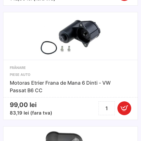
Etrier
spate
dreapta
Volkswag
Touran
2003-
FRÂNARE
PIESE AUTO
Motoras Etrier Frana de Mana 6 Dinti - VW
Passat B6 CC
99,00
lei
Cantitate
Motoras
83,19
lei
(fara tva)
Etrier
Frana
de