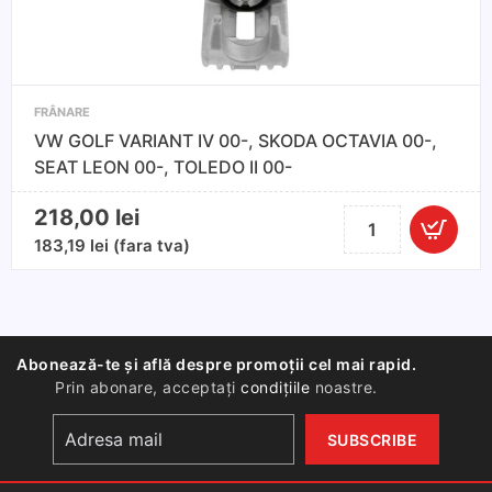
inclus,
compatibil
cu
VW
FRÂNARE
PASSAT
VW GOLF VARIANT IV 00-, SKODA OCTAVIA 00-,
07-
SEAT LEON 00-, TOLEDO II 00-
14,
TIGUAN
218,00
lei
Cantitate
08-,
VW
183,19
lei
(fara tva)
SHARAN
GOLF
10-,
VARIANT
CC
IV
11-,
00-,
AUDI
Abonează-te și află despre promoții cel mai rapid.
SKODA
Prin abonare, acceptați
condițiile
noastre.
Q3
OCTAVIA
11-,
00-,
SEAT
SEAT
ALHAMBRA
LEON