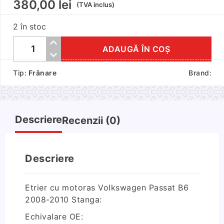
380,00
lei
(TVA inclus)
2 în stoc
ADAUGĂ ÎN COȘ
Cantitate
Etrier
Tip:
Frânare
Brand:
cu
motoras
Volkswagen
Passat
Descriere
Recenzii (0)
B6
2008-
2010
Descriere
Stanga
Etrier cu motoras Volkswagen Passat B6
2008-2010 Stanga:
Echivalare OE: