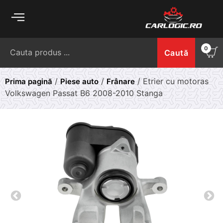
Skip
to
content
Caută
0
Caută
după:
/
/
/ Etrier cu motoras
Prima pagină
Piese auto
Frânare
Volkswagen Passat B6 2008-2010 Stanga