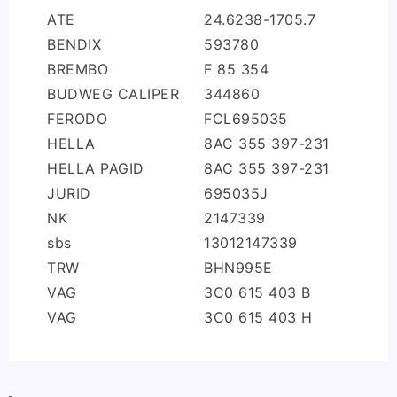
ATE
24.6238-1705.7
BENDIX
593780
BREMBO
F 85 354
BUDWEG CALIPER
344860
FERODO
FCL695035
HELLA
8AC 355 397-231
HELLA PAGID
8AC 355 397-231
JURID
695035J
NK
2147339
sbs
13012147339
TRW
BHN995E
VAG
3C0 615 403 B
VAG
3C0 615 403 H