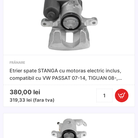
Mana
6
Dinti
-
VW
Passat
B6
CC
FRÂNARE
Etrier spate STANGA cu motoras electric inclus,
compatibil cu VW PASSAT 07-14, TIGUAN 08-,
SHARAN 10-, CC 11-, AUDI Q3 11-, SEAT
380,00
lei
Cantitate
ALHAMBRA 10-
Etrier
319,33
lei
(fara tva)
spate
STANGA
cu
motoras
electric