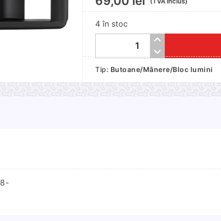
69,00
lei
(TVA inclus)
4 în stoc
Cantitate
Panou
Tip:
Butoane/Mânere/Bloc lumini
maner
tocul
usii
Vw
Golf
6
2008-
08-