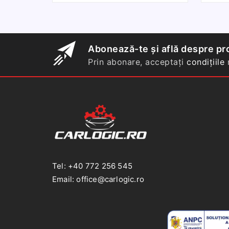
interior
GRI
portiera
partea
Abonează-te și află despre pro
stanga
Prin abonare, acceptați
condițiile
n
VW
GOLF
V
2003-,JETTA
2005-
Tel: +40 772 256 545
Email: office@carlogic.ro