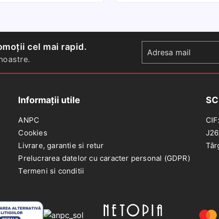
comutator
d
reglaj
l
oglinzi
D
electrice
D
moții cel mai rapid.
Renault
D
oastre.
2
L
2
Informații utile
SC
L
II
ANPC
CIF
2
Cookies
J26
S
Livrare, garantie si retur
Târ
II
Prelucrarea datelor cu caracter personal (GDPR)
2
Termeni si conditii