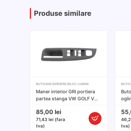
Produse similare
BUTOANE/MÂNERE/BLOC LUMINI
BUTO
Maner interior GRI portiera
Buto
partea stanga VW GOLF V
ogli
2003-,JETTA 2005-
85,00
lei
55
71,43
lei
(fara
46,
Cantitate
tva)
tva)
Maner