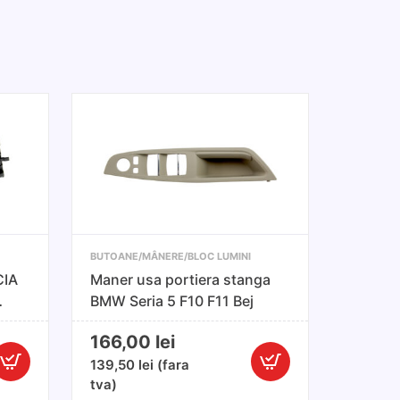
BUTOANE/MÂNERE/BLOC LUMINI
CIA
Maner usa portiera stanga
BMW Seria 5 F10 F11 Bej
166,00
lei
139,50
lei
(fara
antitate
Cantitate
tva)
loc
Maner