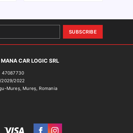
e
usa
umini
portiera
ACIA
stanga
ACIA
BMW
OKKER
Seria
012-,
5
ODGY
F10
012-,
F11
 MANA CAR LOGIC SRL
OGAN
Bej
: 47087730
013-,
/2029/2022
ANDERO
gu-Mureș, Mureș, Romania
012-