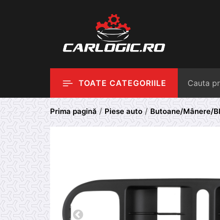
Skip
to
content
TOATE CATEGORIILE
/
/
Prima pagină
Piese auto
Butoane/Mânere/Bl