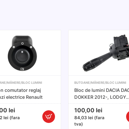
ANE/MÂNERE/BLOC LUMINI
BUTOANE/MÂNERE/BLOC LUMINI
n comutator reglaj
Bloc de lumini DACIA DA
nzi electrice Renault
DOKKER 2012-, LODGY
2012-, LOGAN II 2013-,
,00
lei
100,00
lei
SANDERO II 2012-
22
lei
(fara
84,03
lei
(fara
Cantitate
C
tva)
Buton
B