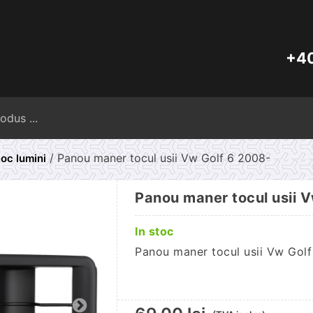
+40
Caută
după:
/ Panou maner tocul usii Vw Golf 6 2008-
oc lumini
Panou maner tocul usii 
In stoc
Panou maner tocul usii Vw Golf