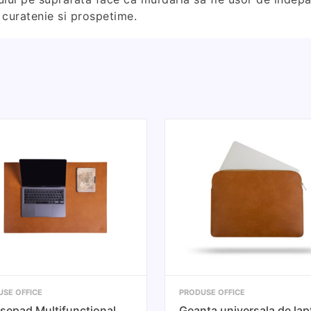
curatenie si prospetime.
USE OFFICE
PRODUSE OFFICE
epad Multifunctional
Geanta universala de lap