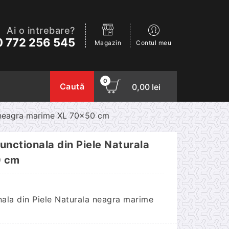
Ai o intrebare?
 772 256 545
Magazin
Contul meu
0
Caută
0,00
lei
a neagra marime XL 70×50 cm
nctionala din Piele Naturala
0 cm
ala din Piele Naturala neagra marime