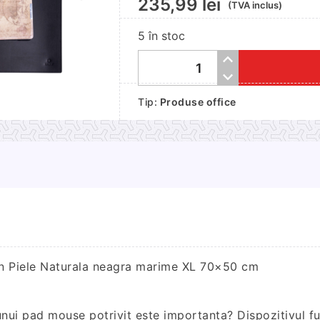
235,99
lei
(TVA inclus)
5 în stoc
Cantitate
Mousepad
Tip:
Produse office
elegant
multifunctionala
din
Piele
Naturala
neagra
marime
XL
70x50
cm
in Piele Naturala neagra marime XL 70×50 cm
 unui pad mouse potrivit este importanta? Dispozitivul 