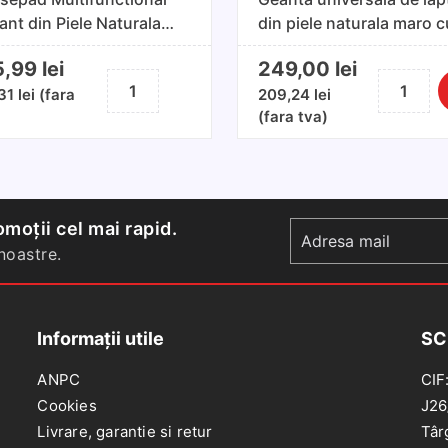
ant din Piele Naturala
din piele naturala maro c
o XL 70x50 cm
fermoar 13-14 inch
5,99
lei
249,00
lei
Cantitate
Cantitate
,31
lei
(fara
209,24
lei
Mousepad
Geanta
(fara tva)
Multifunctional
universala
Elegant
de
din
laptop
Piele
din
Naturala
piele
moții cel mai rapid.
Maro
naturala
oastre.
XL
maro
70x50
cu
cm
fermoar
Informații utile
SC
13-
14
ANPC
CIF
inch
Cookies
J26
Livrare, garantie si retur
Târ