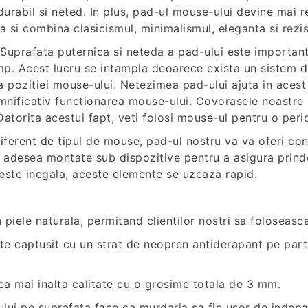
 durabil si neted. In plus, pad-ul mouse-ului devine mai 
la si combina clasicismul, minimalismul, eleganta si rezi
 Suprafata puternica si neteda a pad-ului este important
mp. Acest lucru se intampla deoarece exista un sistem de
a pozitiei mouse-ului. Netezimea pad-ului ajuta in acest
mnificativ functionarea mouse-ului. Covorasele noastre s
Datorita acestui fapt, veti folosi mouse-ul pentru o per
iferent de tipul de mouse, pad-ul nostru va va oferi conf
nt adesea montate sub dispozitive pentru a asigura prind
i este inegala, aceste elemente se uzeaza rapid.
n piele naturala, permitand clientilor nostri sa foloseasc
te captusit cu un strat de neopren antiderapant pe part
ea mai inalta calitate cu o grosime totala de 3 mm.
cului pe suprafata face ca murdaria sa fie usor de indepa