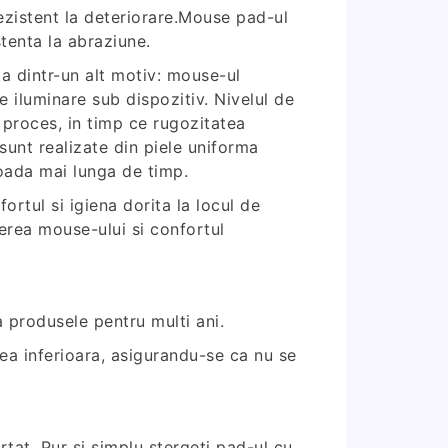
rezistent la deteriorare.Mouse pad-ul
stenta la abraziune.
a dintr-un alt motiv: mouse-ul
 iluminare sub dispozitiv. Nivelul de
 proces, in timp ce rugozitatea
unt realizate din piele uniforma
ioada mai lunga de timp.
ortul si igiena dorita la locul de
erea mouse-ului si confortul
a produsele pentru multi ani.
ea inferioara, asigurandu-se ca nu se
rtat. Pur si simplu stergeti pad-ul cu