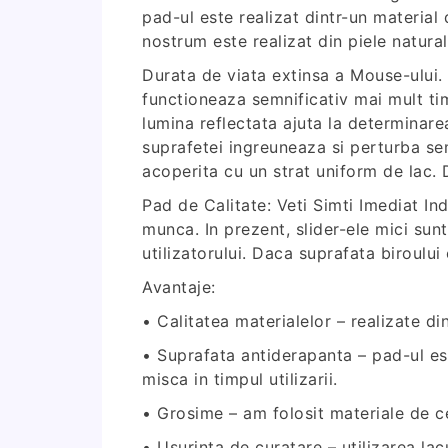
pad-ul este realizat dintr-un material
nostrum este realizat din piele natura
Durata de viata extinsa a Mouse-ului.
functioneaza semnificativ mai mult ti
lumina reflectata ajuta la determinare
suprafetei ingreuneaza si perturba se
acoperita cu un strat uniform de lac. 
Pad de Calitate: Veti Simti Imediat Ind
munca. In prezent, slider-ele mici su
utilizatorului. Daca suprafata biroulu
Avantaje:
• Calitatea materialelor – realizate di
• Suprafata antiderapanta – pad-ul es
misca in timpul utilizarii.
• Grosime – am folosit materiale de c
• Usurinta de curatare – utilizarea la