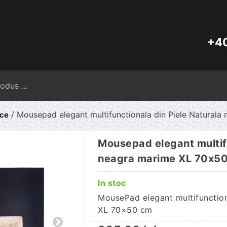
+40
Caută
după:
/ Mousepad elegant multifunctionala din Piele Natural
ice
Mousepad elegant multifu
neagra marime XL 70x5
In stoc
MousePad elegant multifunction
XL 70×50 cm