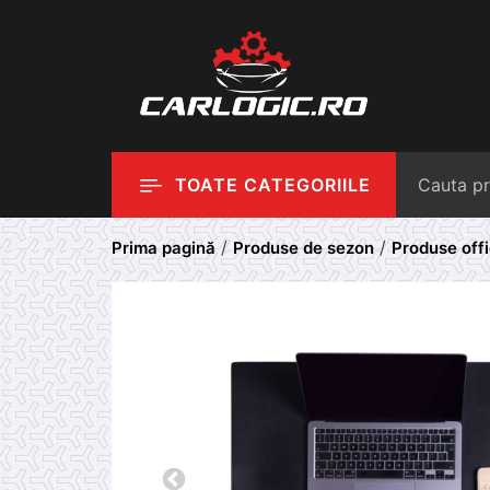
Skip
to
content
TOATE CATEGORIILE
/
/
Prima pagină
Produse de sezon
Produse off