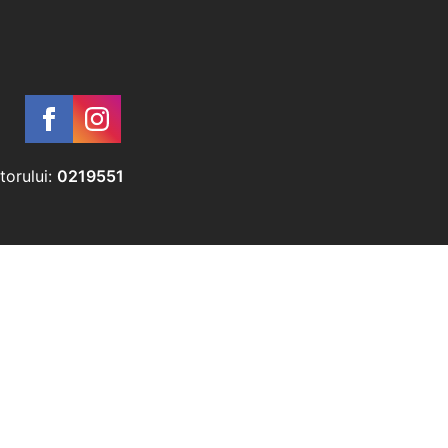
inch
torului:
0219551