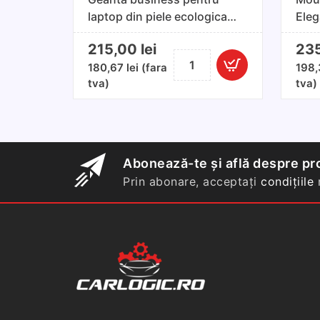
laptop din piele ecologica
Eleg
culoare maro,
Mar
215,00
lei
23
compatibilitate laptop pana
Cantitate
la 15'6 inch
180,67
lei
(fara
198
Geanta
tva)
tva)
business
pentru
laptop
din
piele
Abonează-te și află despre pro
ecologica
Prin abonare, acceptați
condițiile
n
culoare
maro,
compatibilitate
laptop
pana
la
15'6
inch