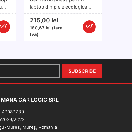
u
laptop din piele ecologica
culoare maro,
215,00
lei
compatibilitate laptop pana
la 15'6 inch
180,67
lei
(fara
Cantitate
tva)
Geanta
business
pentru
laptop
din
piele
ecologica
culoare
maro,
 MANA CAR LOGIC SRL
compatibilitate
laptop
: 47087730
pana
/2029/2022
la
gu-Mureș, Mureș, Romania
15'6