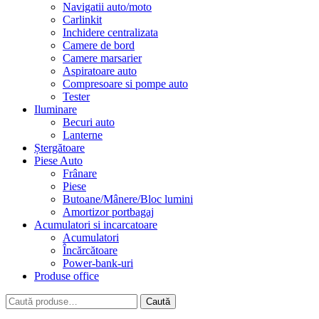
Navigatii auto/moto
Carlinkit
Inchidere centralizata
Camere de bord
Camere marsarier
Aspiratoare auto
Compresoare si pompe auto
Tester
Iluminare
Becuri auto
Lanterne
Ștergătoare
Piese Auto
Frânare
Piese
Butoane/Mânere/Bloc lumini
Amortizor portbagaj
Acumulatori si incarcatoare
Acumulatori
Încărcătoare
Power-bank-uri
Produse office
Caută
Caută
după: