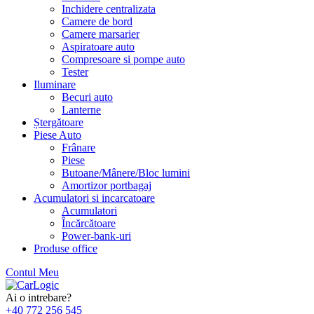
Inchidere centralizata
Camere de bord
Camere marsarier
Aspiratoare auto
Compresoare si pompe auto
Tester
Iluminare
Becuri auto
Lanterne
Ștergătoare
Piese Auto
Frânare
Piese
Butoane/Mânere/Bloc lumini
Amortizor portbagaj
Acumulatori si incarcatoare
Acumulatori
Încărcătoare
Power-bank-uri
Produse office
Contul Meu
Skip
to
Ai o intrebare?
content
+40 772 256 545