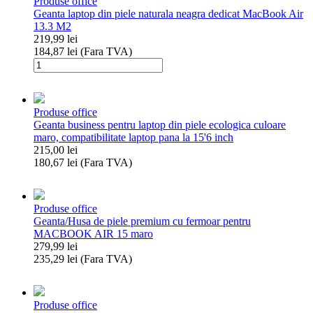
Produse office
Geanta laptop din piele naturala neagra dedicat MacBook Air
13.3 M2
219,99
lei
184,87
lei
(Fara TVA)
Cantitate
Geanta
laptop
din
Produse office
piele
Geanta business pentru laptop din piele ecologica culoare
naturala
maro, compatibilitate laptop pana la 15'6 inch
neagra
215,00
lei
dedicat
180,67
lei
(Fara TVA)
MacBook
Cantitate
Air
Geanta
13.3
business
M2
Produse office
pentru
Geanta/Husa de piele premium cu fermoar pentru
laptop
MACBOOK AIR 15 maro
din
279,99
lei
piele
235,29
lei
(Fara TVA)
ecologica
Cantitate
culoare
Geanta/Husa
maro,
de
compatibilitate
Produse office
piele
laptop