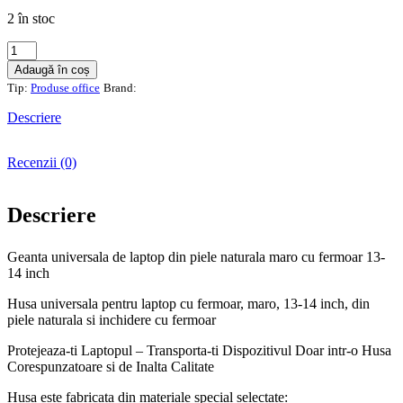
2 în stoc
Cantitate
Geanta
Adaugă în coș
universala
Tip:
Produse office
Brand:
de
laptop
Descriere
din
piele
naturala
Recenzii (0)
maro
cu
fermoar
Descriere
13-
14
Geanta universala de laptop din piele naturala maro cu fermoar 13-
inch
14 inch
Husa universala pentru laptop cu fermoar, maro, 13-14 inch, din
piele naturala si inchidere cu fermoar
Protejeaza-ti Laptopul – Transporta-ti Dispozitivul Doar intr-o Husa
Corespunzatoare si de Inalta Calitate
Husa este fabricata din materiale special selectate: