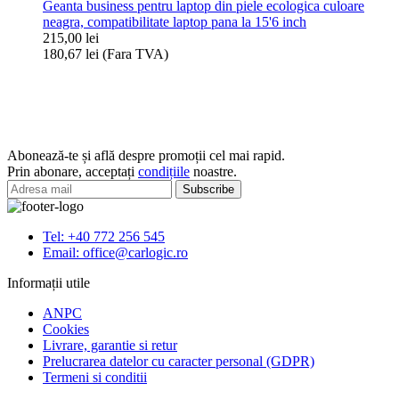
Geanta business pentru laptop din piele ecologica culoare
premium
pana
neagra, compatibilitate laptop pana la 15'6 inch
cu
la
215,00
lei
fermoar
15'6
180,67
lei
(Fara TVA)
pentru
inch
Cantitate
MACBOOK
Geanta
AIR
business
15
pentru
maro
laptop
din
Abonează-te și află despre promoții cel mai rapid.
piele
Prin abonare, acceptați
condițiile
noastre.
ecologica
culoare
neagra,
compatibilitate
Tel: +40 772 256 545
laptop
Email: office@carlogic.ro
pana
la
Informații utile
15'6
inch
ANPC
Cookies
Livrare, garantie si retur
Prelucrarea datelor cu caracter personal (GDPR)
Termeni si conditii