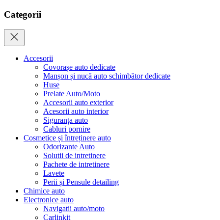
Categorii
Accesorii
Covorașe auto dedicate
Manșon și nucă auto schimbător dedicate
Huse
Prelate Auto/Moto
Accesorii auto exterior
Acesorii auto interior
Siguranța auto
Cabluri pornire
Cosmetice și întreținere auto
Odorizante Auto
Solutii de intretinere
Pachete de intretinere
Lavete
Perii și Pensule detailing
Chimice auto
Electronice auto
Navigatii auto/moto
Carlinkit