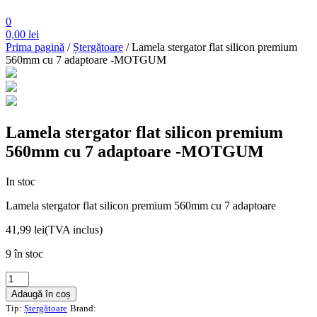
0
0,00
lei
Prima pagină
/
Ștergătoare
/ Lamela stergator flat silicon premium
560mm cu 7 adaptoare -MOTGUM
Lamela stergator flat silicon premium
560mm cu 7 adaptoare -MOTGUM
In stoc
Lamela stergator flat silicon premium 560mm cu 7 adaptoare
41,99
lei
(TVA inclus)
9 în stoc
Cantitate
Lamela
Adaugă în coș
stergator
Tip:
Ștergătoare
Brand:
flat