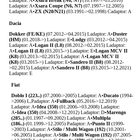
L
adaptor: A
•
Xsara Break (N6, N7)
(10.1997->03.2010)
L
adaptor: A
•
Xsara Coupe (N6, N7)
(07.1997->12.2005)
L
adaptor: A
•
ZX (N20/N21)
(03.1991->02.1998) C
adaptor: A
Dacia
Dokker (FE/KE)
(07.2012->04.2015) L
adaptor: A
•
Duster
(HM)
(01.2018->) L
adaptor: E
•
Lodgy
(03.2012->04.2015)
L
adaptor: A
•
Logan II (L8)
(08.2012->02.2015) L
adaptor:
A
•
Logan II (L8)
(03.2015->) L
adaptor: E
•
Logan MCV II
(K8)
(03.2013->02.2015) L
adaptor: A
•
Logan MCV II
(K8)
(03.2015->) L
adaptor: E
•
Sandero II (B8)
(08.2012-
>02.2015) L
adaptor: A
•
Sandero II (B8)
(03.2015->12.2021)
L
adaptor: E
Fiat
Doblo I (223..)
(07.2000->2005) L
adaptor: A
•
Ducato
(1994-
>2006) L,P
adaptor: A
•
Fullback
(05.2016->12.2019)
L
adaptor: A
•
Idea (350)
(01.2006->03.2008) L
adaptor:
A
•
Idea (350)
(04.2008->12.2012) L
adaptor: D
•
Marengo
(285..)
(01.1997->09.2002) L
adaptor: A
•
Multipla
(186..)
(01.1999->12.2005) P
adaptor: A
•
Punto II
(1999-
>2003) L
adaptor: A
•
Stilo / Multi Wagon (192)
(10.2001-
>06.2005) L
adaptor: A
•
Stilo / Multi Wagon (192)
(07.2005-