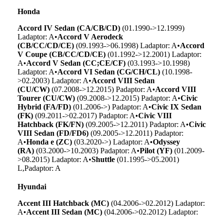
Honda
Accord IV Sedan (CA/CB/CD)
(01.1990->12.1999)
L
adaptor: A
•
Accord V Aerodeck
(CB/CC/CD/CE)
(09.1993->06.1998) L
adaptor: A
•
Accord
V Coupe (CB/CC/CD/CE)
(01.1992->12.2001) L
adaptor:
A
•
Accord V Sedan (CC;CE/CF)
(03.1993->10.1998)
L
adaptor: A
•
Accord VI Sedan (CG/CH/CL)
(10.1998-
>02.2003) L
adaptor: A
•
Accord VIII Sedan
(CU/CW)
(07.2008->12.2015) P
adaptor: A
•
Accord VIII
Tourer (CU/CW)
(09.2008->12.2015) P
adaptor: A
•
Civic
Hybrid (FA/FD)
(01.2006->) P
adaptor: A
•
Civic IX Sedan
(FK)
(09.2011->02.2017) P
adaptor: A
•
Civic VIII
Hatchback (FK/FN)
(09.2005->12.2011) P
adaptor: A
•
Civic
VIII Sedan (FD/FD6)
(09.2005->12.2011) P
adaptor:
A
•
Honda e (ZC)
(03.2020->) L
adaptor: A
•
Odyssey
(RA)
(03.2000->10.2003) P
adaptor: A
•
Pilot (YF)
(01.2009-
>08.2015) L
adaptor: A
•
Shuttle
(01.1995->05.2001)
L,P
adaptor: A
Hyundai
Accent III Hatchback (MC)
(04.2006->02.2012) L
adaptor:
A
•
Accent III Sedan (MC)
(04.2006->02.2012) L
adaptor: