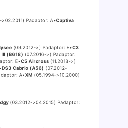
->02.2011) P
adaptor: A
•
Captiva
lysee
(09.2012->) P
adaptor: E
•
C3
 III (B618)
(07.2016->) P
adaptor:
aptor: E
•
C5 Aircross
(11.2018->)
•
DS3 Cabrio (A56)
(07.2012-
adaptor: A
•
XM
(05.1994->10.2000)
odgy
(03.2012->04.2015) P
adaptor: