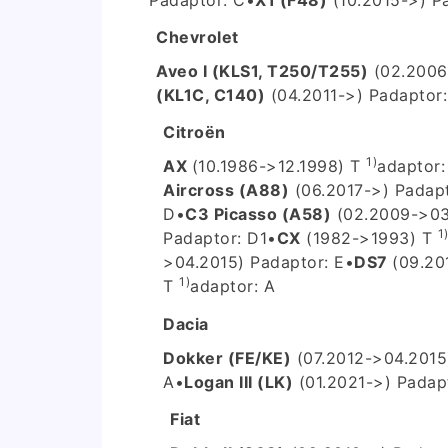
Chevrolet
Aveo I (KLS1, T250/T255)
(02.2006
(KL1C, C140)
(04.2011->) P
adaptor:
Citroën
1)
AX
(10.1986->12.1998) T
adaptor:
Aircross (A88)
(06.2017->) P
adapt
D
•
C3 Picasso (A58)
(02.2009->03
1
P
adaptor: D1
•
CX
(1982->1993) T
>04.2015) P
adaptor: E
•
DS7
(09.20
1)
T
adaptor: A
Dacia
Dokker (FE/KE)
(07.2012->04.2015
A
•
Logan III (LK)
(01.2021->) P
adap
Fiat