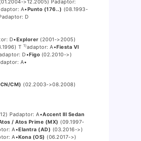
(01.2004->12.2005) P
adaptor:
adaptor: A
•
Punto (176..)
(08.1993-
P
adaptor: D
or: D
•
Explorer
(2001->2005)
1)
3.1996) T
adaptor: A
•
Fiesta VI
adaptor: D
•
Figo
(02.2010->)
daptor: A
•
L/CN/CM)
(02.2003->08.2008)
12) P
adaptor: A
•
Accent III Sedan
Atos / Atos Prime (MX)
(09.1997-
tor: A
•
Elantra (AD)
(03.2016->)
tor: A
•
Kona (OS)
(06.2017->)