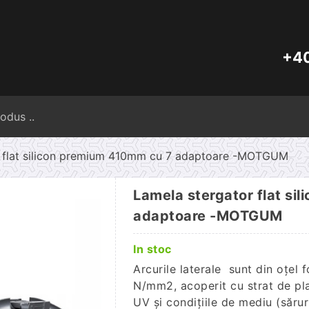
+40
Caută
după:
r flat silicon premium 410mm cu 7 adaptoare -MOTGUM
Lamela stergator flat si
adaptoare -MOTGUM
In stoc
Arcurile laterale sunt din oțel 
N/mm2, acoperit cu strat de plas
UV și condițiile de mediu (sărur