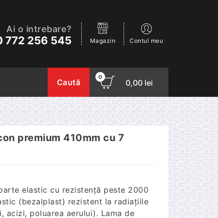
Ai o intrebare?
 772 256 545
Magazin
Contul meu
0
Caută
0,00
lei
licon premium 410mm cu 7
foarte elastic cu rezistență peste 2000
tic (bezalplast) rezistent la radiațiile
i, acizi, poluarea aerului). Lama de