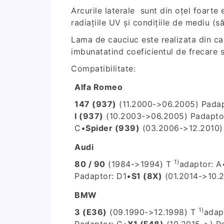
Arcurile laterale sunt din oțel foarte
radiațiile UV și condițiile de mediu (să
Lama de cauciuc este realizata din cau
imbunatatind coeficientul de frecare 
Compatibilitate:
Alfa Romeo
147 (937)
(11.2000->06.2005) P
adap
I (937)
(10.2003->06.2005) P
adapto
C
•
Spider (939)
(03.2006->12.2010)
Audi
1)
80 / 90
(1984->1994) T
adaptor: A
P
adaptor: D1
•
S1 (8X)
(01.2014->10.2
BMW
1)
3 (E36)
(09.1990->12.1998) T
adap
P
adaptor: C
•
X1 (F48)
(10.2015->) P