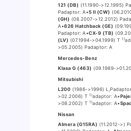
121 (DB)
(11.1990->12.1995) P
a
P
adaptor: A
•
5 II (CW)
(06.201
(GH)
(08.2007->12.2012) P
ada
A
•
626 Hatchback (GE)
(09.19
P
adaptor: A
•
CX-9 (TB)
(09.20
1)
(LV)
(07.1994->04.1999) T
ad
>05.2005) P
adaptor: A
Mercedes-Benz
Klasa G (463)
(09.1989->01.20
Mitsubishi
L200
(1986->1996) L,P
adaptor
1)
>02.2006) T
adaptor: A
•
Paje
1)
>08.2002) T
adaptor: A
•
Spa
Nissan
Almera (G15RA)
(11.2012->) P