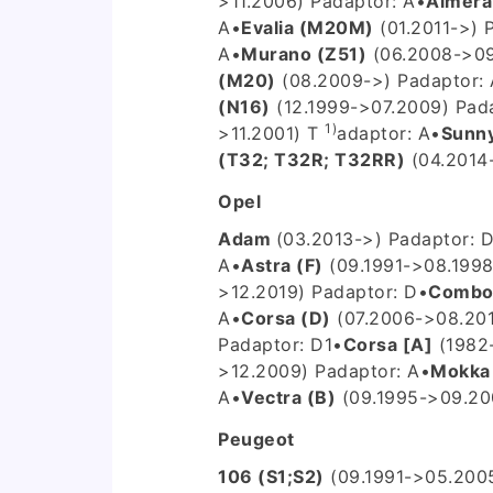
>11.2006) P
adaptor: A
•
Almera 
A
•
Evalia (M20M)
(01.2011->) 
A
•
Murano (Z51)
(06.2008->09
(M20)
(08.2009->) P
adaptor: 
(N16)
(12.1999->07.2009) P
ad
1)
>11.2001) T
adaptor: A
•
Sunny
(T32; T32R; T32RR)
(04.2014
Opel
Adam
(03.2013->) P
adaptor: 
A
•
Astra (F)
(09.1991->08.199
>12.2019) P
adaptor: D
•
Combo 
A
•
Corsa (D)
(07.2006->08.201
P
adaptor: D1
•
Corsa [A]
(1982-
>12.2009) P
adaptor: A
•
Mokka
A
•
Vectra (B)
(09.1995->09.20
Peugeot
106 (S1;S2)
(09.1991->05.200