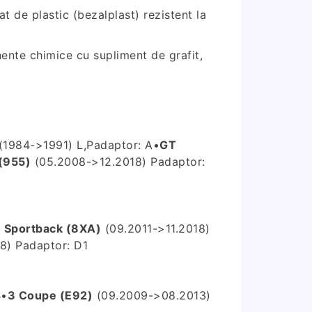
t de plastic (bezalplast) rezistent la
nente chimice cu supliment de grafit,
(1984->1991) L,P
adaptor: A
•
GT
(955)
(05.2008->12.2018) P
adaptor:
 Sportback (8XA)
(09.2011->11.2018)
8) P
adaptor: D1
B
•
3 Coupe (E92)
(09.2009->08.2013)