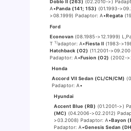
Doblo II (263)
(02.2010->) P
adapt
A
•
Panda (141; 153)
(01.1993->09
>08.1999) P
adaptor: A
•
Regata
(19
Ford
Econovan
(08.1985->12.1999) L,P
1)
T
adaptor: A
•
Fiesta II
(1983->198
Hatchback (O2)
(11.2001->09.200
P
adaptor: A
•
Fusion (O2)
(2002->
Honda
Accord VII Sedan (CL/CN/CM)
(0
P
adaptor: A
•
Hyundai
Accent Blue (RB)
(01.2001->) P
(MC)
(04.2006->02.2012) P
adap
>03.2008) P
adaptor: A
•
Bayon (
P
adaptor: A
•
Genesis Sedan (DH