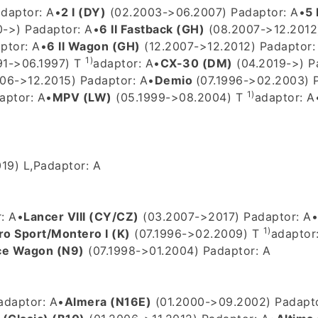
daptor: A
•
2 I (DY)
(02.2003->06.2007) P
adaptor: A
•
5 
0->) P
adaptor: A
•
6 II Fastback (GH)
(08.2007->12.2012
ptor: A
•
6 II Wagon (GH)
(12.2007->12.2012) P
adaptor:
1)
91->06.1997) T
adaptor: A
•
CX-30 (DM)
(04.2019->) P
06->12.2015) P
adaptor: A
•
Demio
(07.1996->02.2003) 
1)
aptor: A
•
MPV (LW)
(05.1999->08.2004) T
adaptor: A
19) L,P
adaptor: A
: A
•
Lancer VIII (CY/CZ)
(03.2007->2017) P
adaptor: A
•
1)
ro Sport/Montero I (K)
(07.1996->02.2009) T
adaptor
ce Wagon (N9)
(07.1998->01.2004) P
adaptor: A
adaptor: A
•
Almera (N16E)
(01.2000->09.2002) P
adapt