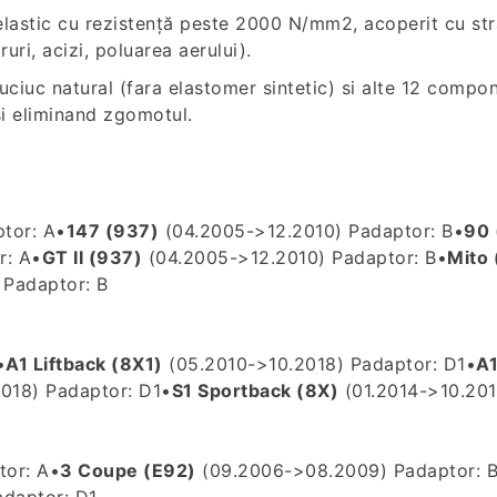
MOTGUM
 elastic cu rezistență peste 2000 N/mm2, acoperit cu stra
ruri, acizi, poluarea aerului).
ciuc natural (fara elastomer sintetic) si alte 12 compo
si eliminand zgomotul.
tor: A
•
147 (937)
(04.2005->12.2010) P
adaptor: B
•
90
r: A
•
GT II (937)
(04.2005->12.2010) P
adaptor: B
•
Mito 
 P
adaptor: B
•
A1 Liftback (8X1)
(05.2010->10.2018) P
adaptor: D1
•
A1
018) P
adaptor: D1
•
S1 Sportback (8X)
(01.2014->10.201
tor: A
•
3 Coupe (E92)
(09.2006->08.2009) P
adaptor: 
adaptor: D1