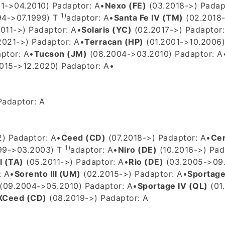
1->04.2010) P
adaptor: A
•
Nexo (FE)
(03.2018->) P
adap
1)
94->07.1999) T
adaptor: A
•
Santa Fe IV (TM)
(02.2018-
011->) P
adaptor: A
•
Solaris (YC)
(02.2017->) P
adaptor:
2021->) P
adaptor: A
•
Terracan (HP)
(01.2001->10.2006
ptor: A
•
Tucson (JM)
(08.2004->03.2010) P
adaptor: A
015->12.2020) P
adaptor: A
•
P
adaptor: A
) P
adaptor: A
•
Ceed (CD)
(07.2018->) P
adaptor: A
•
Cer
1)
99->03.2003) T
adaptor: A
•
Niro (DE)
(10.2016->) P
ad
I (TA)
(05.2011->) P
adaptor: A
•
Rio (DE)
(03.2005->09.
: A
•
Sorento III (UM)
(02.2015->) P
adaptor: A
•
Sportage
(09.2004->05.2010) P
adaptor: A
•
Sportage IV (QL)
(01
XCeed (CD)
(08.2019->) P
adaptor: A