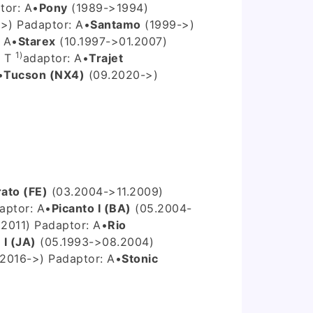
tor: A
•
Pony
(1989->1994)
>) P
adaptor: A
•
Santamo
(1999->)
 A
•
Starex
(10.1997->01.2007)
1)
) T
adaptor: A
•
Trajet
•
Tucson (NX4)
(09.2020->)
ato (FE)
(03.2004->11.2009)
aptor: A
•
Picanto I (BA)
(05.2004-
2011) P
adaptor: A
•
Rio
 I (JA)
(05.1993->08.2004)
.2016->) P
adaptor: A
•
Stonic