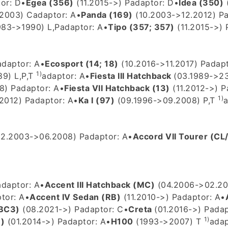
or: D
•
Egea (356)
(11.2015->) P
adaptor: D
•
Idea (350)
.2003) C
adaptor: A
•
Panda (169)
(10.2003->12.2012) P
83->1990) L,P
adaptor: A
•
Tipo (357; 357)
(11.2015->) 
adaptor: A
•
Ecosport (14; 18)
(10.2016->11.2017) P
adapt
1)
9) L,P,T
adaptor: A
•
Fiesta III Hatchback
(03.1989->2
8) P
adaptor: A
•
Fiesta VII Hatchback (13)
(11.2012->) P
1)
2012) P
adaptor: A
•
Ka I (97)
(09.1996->09.2008) P,T
a
2.2003->06.2008) P
adaptor: A
•
Accord VII Tourer (C
adaptor: A
•
Accent III Hatchback (MC)
(04.2006->02.20
tor: A
•
Accent IV Sedan (RB)
(11.2010->) P
adaptor: A
•
BC3)
(08.2021->) P
adaptor: C
•
Creta
(01.2016->) P
adap
1)
)
(01.2014->) P
adaptor: A
•
H100
(1993->2007) T
adap