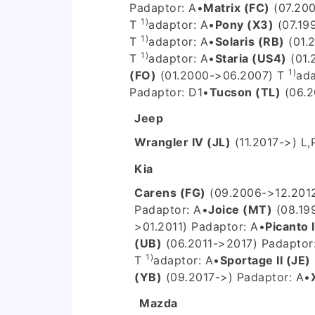
P
adaptor: A
•
Matrix (FC)
(07.200
1)
T
adaptor: A
•
Pony (X3)
(07.19
1)
T
adaptor: A
•
Solaris (RB)
(01.2
1)
T
adaptor: A
•
Staria (US4)
(01.
1)
(FO)
(01.2000->06.2007) T
ada
P
adaptor: D1
•
Tucson (TL)
(06.2
Jeep
Wrangler IV (JL)
(11.2017->) L,
Kia
Carens (FG)
(09.2006->12.2012
P
adaptor: A
•
Joice (MT)
(08.19
>01.2011) P
adaptor: A
•
Picanto I
(UB)
(06.2011->2017) P
adaptor
1)
T
adaptor: A
•
Sportage II (JE)
(YB)
(09.2017->) P
adaptor: A
•
Mazda