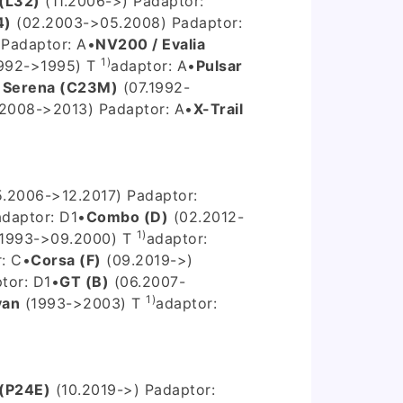
 (L32)
(11.2006->) P
adaptor:
4)
(02.2003->05.2008) P
adaptor:
 P
adaptor: A
•
NV200 / Evalia
1)
992->1995) T
adaptor: A
•
Pulsar
•
Serena (C23M)
(07.1992-
2008->2013) P
adaptor: A
•
X-Trail
5.2006->12.2017) P
adaptor:
adaptor: D1
•
Combo (D)
(02.2012-
1)
1993->09.2000) T
adaptor:
: C
•
Corsa (F)
(09.2019->)
tor: D1
•
GT (B)
(06.2007-
1)
van
(1993->2003) T
adaptor:
(P24E)
(10.2019->) P
adaptor: