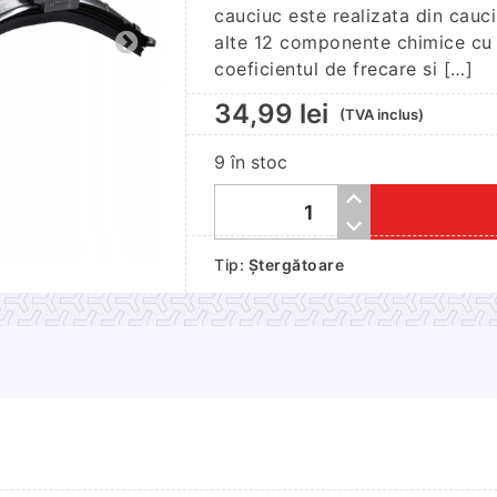
cauciuc este realizata din cauci
alte 12 componente chimice cu 
coeficientul de frecare si […]
34,99
lei
(TVA inclus)
9 în stoc
Cantitate
Lamela
Tip:
Ștergătoare
stergator
flat
silicon
premium
410mm
cu
7
adaptoare
-