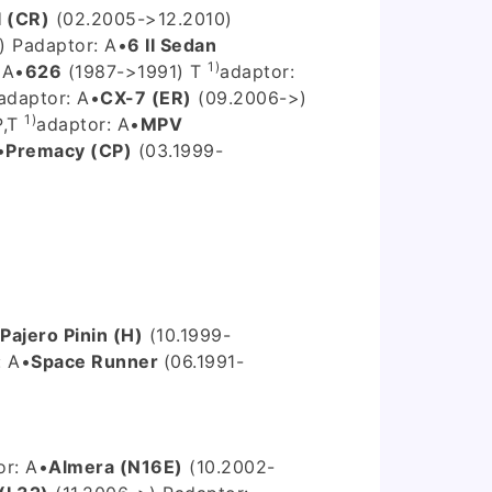
I (CR)
(02.2005->12.2010)
) P
adaptor: A
•
6 II Sedan
1)
 A
•
626
(1987->1991) T
adaptor:
adaptor: A
•
CX-7 (ER)
(09.2006->)
1)
P,T
adaptor: A
•
MPV
•
Premacy (CP)
(03.1999-
Pajero Pinin (H)
(10.1999-
: A
•
Space Runner
(06.1991-
or: A
•
Almera (N16E)
(10.2002-