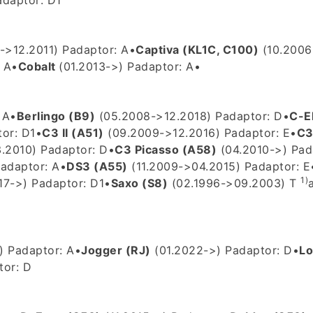
->12.2011) P
adaptor: A
•
Captiva (KL1C, C100)
(10.2006
 A
•
Cobalt
(01.2013->) P
adaptor: A
•
 A
•
Berlingo (B9)
(05.2008->12.2018) P
adaptor: D
•
C-E
or: D1
•
C3 II (A51)
(09.2009->12.2016) P
adaptor: E
•
C3
.2010) P
adaptor: D
•
C3 Picasso (A58)
(04.2010->) P
ad
)
adaptor: A
•
DS3 (A55)
(11.2009->04.2015) P
adaptor: E
1)
17->) P
adaptor: D1
•
Saxo (S8)
(02.1996->09.2003) T
) P
adaptor: A
•
Jogger (RJ)
(01.2022->) P
adaptor: D
•
L
tor: D