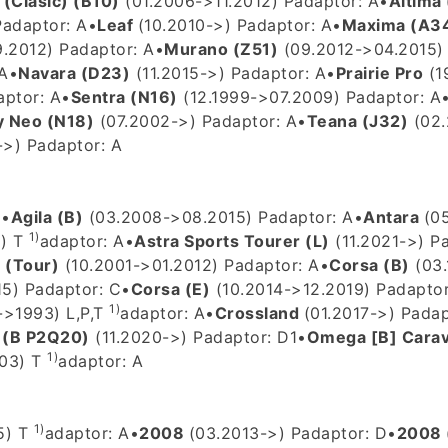
(Clasic) (B10)
(01.2006->11.2012) P
adaptor: A
•
Altima
P
adaptor: A
•
Leaf
(10.2010->) P
adaptor: A
•
Maxima (A3
.2012) P
adaptor: A
•
Murano (Z51)
(09.2012->04.2015)
A
•
Navara (D23)
(11.2015->) P
adaptor: A
•
Prairie Pro
(1
aptor: A
•
Sentra (N16)
(12.1999->07.2009) P
adaptor: A
 Neo (N18)
(07.2002->) P
adaptor: A
•
Teana (J32)
(02.
->) P
adaptor: A
D
•
Agila (B)
(03.2008->08.2015) P
adaptor: A
•
Antara
(0
1)
8) T
adaptor: A
•
Astra Sports Tourer (L)
(11.2021->) P
(Tour)
(10.2001->01.2012) P
adaptor: A
•
Corsa (B)
(03.
5) P
adaptor: C
•
Corsa (E)
(10.2014->12.2019) P
adaptor
1)
>1993) L,P,T
adaptor: A
•
Crossland
(01.2017->) P
adap
 (B P2Q20)
(11.2020->) P
adaptor: D1
•
Omega [B] Cara
1)
03) T
adaptor: A
1)
5) T
adaptor: A
•
2008
(03.2013->) P
adaptor: D
•
2008 