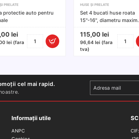
ȘI PRELATE
HUSE ȘI PRELATE
 protectie auto pentru
Set 4 bucati huse roata
ale
15''-16", diametru maxim
anvelopa 58 cm
9,00
lei
115,00
lei
Cantitate
Cantitate
,00
lei
(fara
96,64
lei
(fara
Husa
Set
tva)
protectie
4
auto
bucati
pentru
huse
animale
roata
15''-16",
moții cel mai rapid.
diametru
oastre.
maxim
anvelopa
58
Informații utile
SC
cm
ANPC
CIF
Cookies
J26