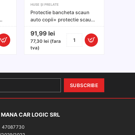
HUSE ȘI PRELATE
Protectie bancheta scaun
auto copii+ protectie scaun
fata
91,99
lei
Cantitate
77,30
lei
(fara
Protectie
tva)
bancheta
scaun
auto
copii+
protectie
scaun
fata
 MANA CAR LOGIC SRL
: 47087730
/2029/2022