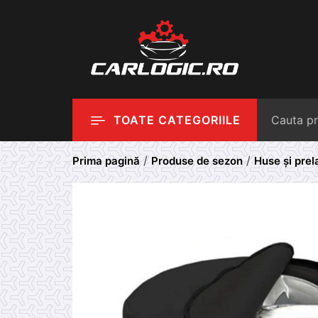
Skip
to
content
TOATE CATEGORIILE
/
/
Prima pagină
Produse de sezon
Huse și prel