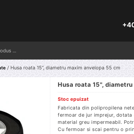
+40
Caută
după:
/ Husa roata 15”, diametru maxim anvelopa 55 cm
ate
Husa roata 15'', diamet
Stoc epuizat
Fabricata din polipropilena nete
fermoar de jur imprejur, dotata
material greu impermeabil. Potri
Cu fermoar si scai pentru o pri