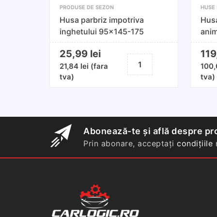
PRODUSE DE SEZON
HUSE 
Husa parbriz impotriva
Husa
inghetului 95x145-175
anim
25,99
lei
11
Cantitate
21,84
lei
(fara
100
Husa
tva)
tva)
parbriz
impotriva
inghetului
95x145-
175
Abonează-te și află despre pro
Prin abonare, acceptați
condițiile
n