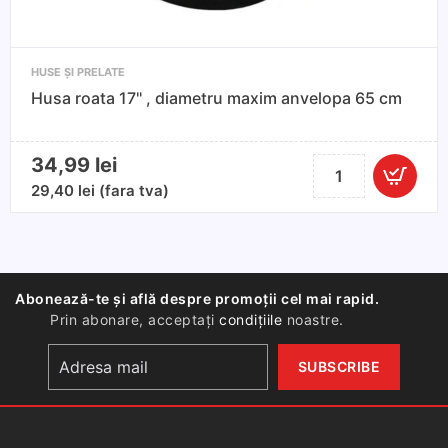
HUSE ȘI PRELATE
Husa roata 17'' , diametru maxim anvelopa 65 cm
34,99
lei
Cantitate
Husa
29,40
lei
(fara tva)
roata
17''
,
diametru
Abonează-te și află despre promoții cel mai rapid.
maxim
Prin abonare, acceptați
condițiile
noastre.
anvelopa
65
cm