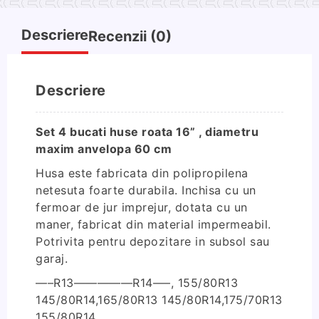
roata
16''
Descriere
Recenzii (0)
,
diametru
maxim
Descriere
anvelopa
60
cm
Set 4 bucati huse roata 16” , diametru
maxim anvelopa 60 cm
Husa este fabricata din polipropilena
netesuta foarte durabila. Inchisa cu un
fermoar de jur imprejur, dotata cu un
maner, fabricat din material impermeabil.
Potrivita pentru depozitare in subsol sau
garaj.
—–R13—————R14—–, 155/80R13
145/80R14,165/80R13 145/80R14,175/70R13
155/80R14,