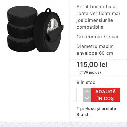
Set 4 bucati huse
roata verificati mai
jos dimensiunile
compatibile
Cu fermoar si scai.
Diametru maxim
anvelopa 60 cm
115,00
lei
(TVA inclus)
9 în stoc
ADAUGĂ
Cantitate
ÎN COȘ
Set
Tip:
Huse și prelate
4
Brand:
bucati
huse