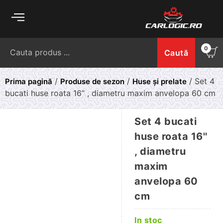
Skip
to
content
Caută
0
Caută
după:
/
/
/ Set 4
Prima pagină
Produse de sezon
Huse și prelate
bucati huse roata 16” , diametru maxim anvelopa 60 cm
Set 4 bucati
huse roata 16''
, diametru
maxim
anvelopa 60
cm
In stoc