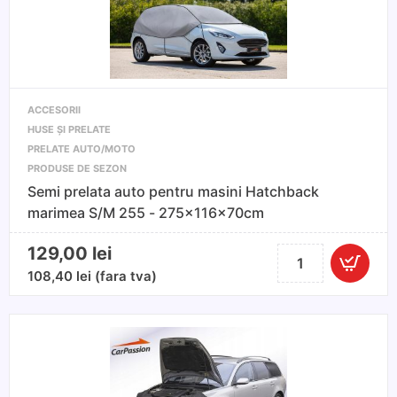
145-
165
cm
ACCESORII
HUSE ȘI PRELATE
PRELATE AUTO/MOTO
PRODUSE DE SEZON
Semi prelata auto pentru masini Hatchback
marimea S/M 255 - 275x116x70cm
129,00
lei
Cantitate
Semi
108,40
lei
(fara tva)
prelata
auto
pentru
masini
Hatchback