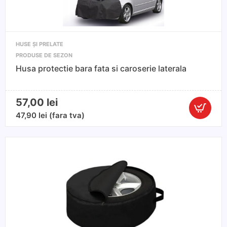
marimea
S/M
255
-
HUSE ȘI PRELATE
275x116x70cm
PRODUSE DE SEZON
Husa protectie bara fata si caroserie laterala
57,00
lei
Cantitate
47,90
lei
(fara tva)
Husa
protectie
bara
fata
si
caroserie
laterala