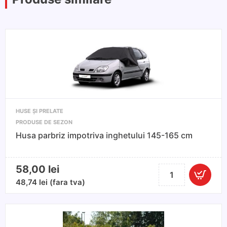
HUSE ȘI PRELATE
PRODUSE DE SEZON
Husa parbriz impotriva inghetului 145-165 cm
58,00
lei
Cantitate
Husa
48,74
lei
(fara tva)
parbriz
impotriva
inghetului