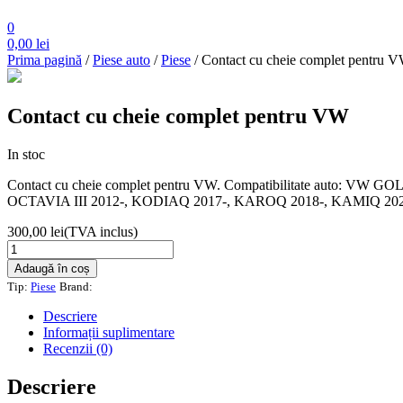
0
0,00
lei
Prima pagină
/
Piese auto
/
Piese
/ Contact cu cheie complet pentru 
Contact cu cheie complet pentru VW
In stoc
Contact cu cheie complet pentru VW. Compatibilitate auto: 
OCTAVIA III 2012-, KODIAQ 2017-, KAROQ 2018-, KAMIQ 202
300,00
lei
(TVA inclus)
Cantitate
Contact
Adaugă în coș
cu
Tip:
Piese
Brand:
cheie
complet
Descriere
pentru
Informații suplimentare
VW
Recenzii (0)
Descriere