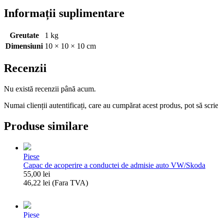
Informații suplimentare
Greutate
1 kg
Dimensiuni
10 × 10 × 10 cm
Recenzii
Nu există recenzii până acum.
Numai clienții autentificați, care au cumpărat acest produs, pot să scri
Produse similare
Piese
Capac de acoperire a conductei de admisie auto VW/Skoda
55,00
lei
46,22
lei
(Fara TVA)
Cantitate
Capac
de
Piese
acoperire