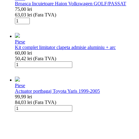
Broasca Incuietoare Haion Volkswagen GOLF/PASSAT
a
75,00
lei
conductei
63,03
lei
(Fara TVA)
de
Cantitate
admisie
Broasca
auto
Incuietoare
VW/Skoda
Haion
Piese
Volkswagen
Kit complet limitator clapeta admisie aluminiu + arc
GOLF/PASSAT
60,00
lei
50,42
lei
(Fara TVA)
Cantitate
Kit
complet
limitator
Piese
clapeta
Actuator portbagaj Toyota Yaris 1999-2005
admisie
99,99
lei
aluminiu
84,03
lei
(Fara TVA)
+
Cantitate
arc
Actuator
portbagaj
Toyota
Yaris
1999-