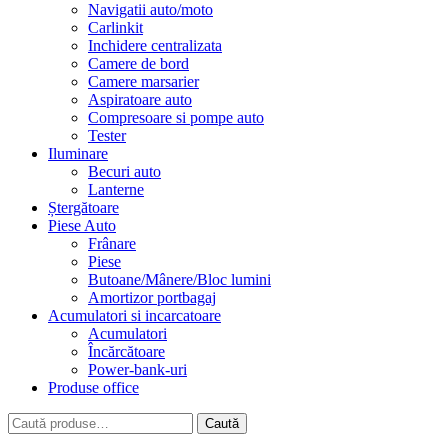
Navigatii auto/moto
Carlinkit
Inchidere centralizata
Camere de bord
Camere marsarier
Aspiratoare auto
Compresoare si pompe auto
Tester
Iluminare
Becuri auto
Lanterne
Ștergătoare
Piese Auto
Frânare
Piese
Butoane/Mânere/Bloc lumini
Amortizor portbagaj
Acumulatori si incarcatoare
Acumulatori
Încărcătoare
Power-bank-uri
Produse office
Caută
Caută
după: