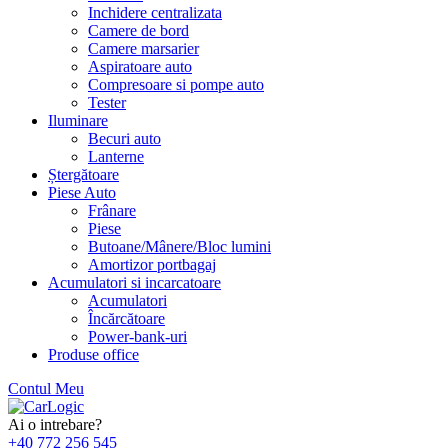
Inchidere centralizata
Camere de bord
Camere marsarier
Aspiratoare auto
Compresoare si pompe auto
Tester
Iluminare
Becuri auto
Lanterne
Ștergătoare
Piese Auto
Frânare
Piese
Butoane/Mânere/Bloc lumini
Amortizor portbagaj
Acumulatori si incarcatoare
Acumulatori
Încărcătoare
Power-bank-uri
Produse office
Contul Meu
Skip
to
Ai o intrebare?
content
+40 772 256 545