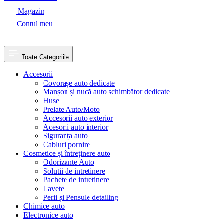
Magazin
Contul meu
Toate Categoriile
Accesorii
Covorașe auto dedicate
Manșon și nucă auto schimbător dedicate
Huse
Prelate Auto/Moto
Accesorii auto exterior
Acesorii auto interior
Siguranța auto
Cabluri pornire
Cosmetice și întreținere auto
Odorizante Auto
Solutii de intretinere
Pachete de intretinere
Lavete
Perii și Pensule detailing
Chimice auto
Electronice auto