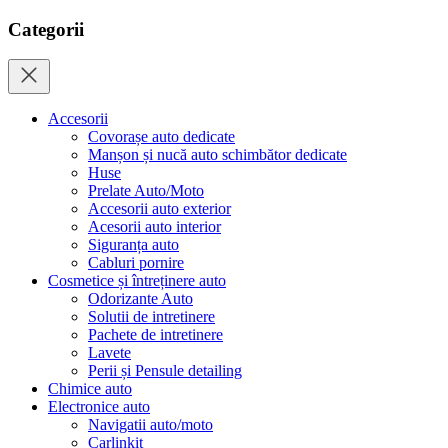
Categorii
Accesorii
Covorașe auto dedicate
Manșon și nucă auto schimbător dedicate
Huse
Prelate Auto/Moto
Accesorii auto exterior
Acesorii auto interior
Siguranța auto
Cabluri pornire
Cosmetice și întreținere auto
Odorizante Auto
Solutii de intretinere
Pachete de intretinere
Lavete
Perii și Pensule detailing
Chimice auto
Electronice auto
Navigatii auto/moto
Carlinkit